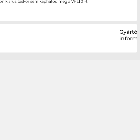
són kiárusításkor sem kaphatod meg a VPLT01-t.
Gyártói
inform