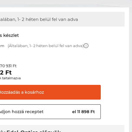
talában,
1- 2 héten belül fel van adva
s készlet
 mm
(Általában, 1- 2 héten belül fel van adva)
70 931 Ft
r
92
Ft
A tartalmazva
Hozzáadás a
kosárhoz
Adjon hozzá
receptet
el 11 898 Ft