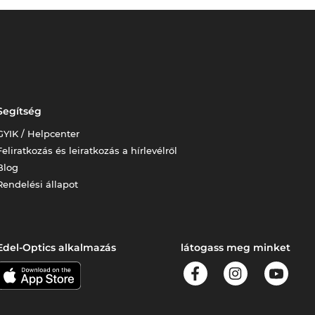
Segítség
GYIK / Helpcenter
Feliratkozás és leiratkozás a hírlevélről
Blog
Rendelési állapot
Edel-Optics alkalmazás
látogass meg minket