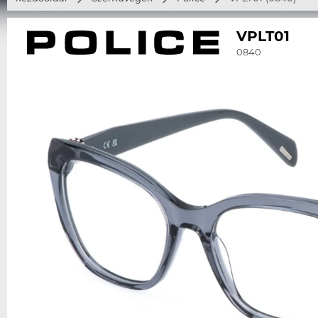
VPLT01
0840