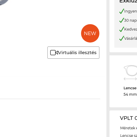
Exkluz
Ingyene
30 nap
Kedvez
Vásárl
Virtuális illesztés
Lencse
54 mm
VPLT 0
Méretek é
Lencse s