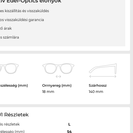
ív Edel-Optics előnyök
s kiszállítás és visszaküldés
os visszaküldési garancia
ő árak
ás számlára
 szélesség (mm)
Orrnyereg (mm)
Szárhossz
18 mm
140 mm
1 Részletek
s részletek
L
zélesség (mm)
54