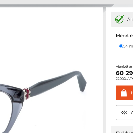
Ál
Méret é
54
Ajánlott á
60 2
27.00% ÁF