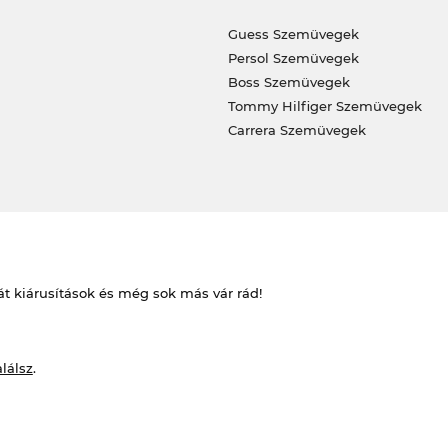
Guess Szemüvegek
Persol Szemüvegek
Boss Szemüvegek
Tommy Hilfiger Szemüvegek
Carrera Szemüvegek
át kiárusítások és még sok más vár rád!
alálsz
.