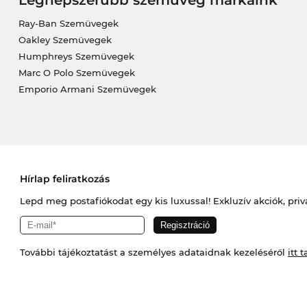
Legnépszerűbb szemüveg márkáink
Ray-Ban Szemüvegek
Oakley Szemüvegek
Humphreys Szemüvegek
Marc O Polo Szemüvegek
Emporio Armani Szemüvegek
Hírlap feliratkozás
Lepd meg postafiókodat egy kis luxussal! Exkluzív akciók, priv
További tájékoztatást a személyes adataidnak kezeléséről
itt t