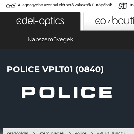
A legnagyobb azonnal elérhető választék Európából!
In
Napszemüvegek
POLICE VPLT01 (0840)
kezdőoldal
Szemüvegek
Police
VPLT01 (0840)