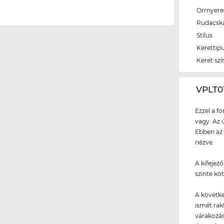
Orrnyer
Rudacsk
Stílus
Kerettip
Keret szí
‌VPLT
Ezzel a f
vagy. Az 
Ebben az 
nézve.
A kifejez
szinte kö
A követke
ismét rakt
várakozás