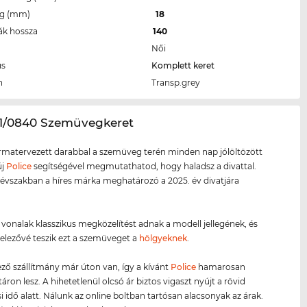
eg (mm)
18
ák hossza
140
Női
us
Komplett keret
n
Transp.grey
01/0840 Szemüvegkeret
ormatervezett darabbal a szemüveg terén minden nap jólöltözött
új
Police
segítségével megmutathatod, hogy haladsz a divattal.
évszakban a híres márka meghatározó a 2025. év divatjára
ő vonalak klasszikus megközelítést adnak a modell jellegének, és
telezővé teszik ezt a szemüveget a
hölgyeknek
.
ző szállítmány már úton van, így a kívánt
Police
hamarosan
áron lesz. A hihetetlenül olcsó ár biztos vigaszt nyújt a rövid
i idő alatt. Nálunk az online boltban tartósan alacsonyak az árak.