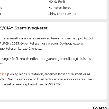
Női és Férfi
us
Komplett keret
n
Shiny Dark Havana
69/01AY Szemüvegkeret
ormatervezett darabbal a szemüveg terén minden nap jólöltözött
PLR69 a 2025. évben teljesen új a piacon, úgyhogy ezzel a
el teljesen korszerű lehetsz.
üvegek férfiaknál és nőknél is egyaránt garantálja a jó látást és
et.
olice
jelenleg nincs is raktáron, érdemes lecsapni rá, mert ez az
etlen. Nálunk az online boltban tartósan alacsonyak az árak. Ilyen
árusításkor sem kaphatod meg a VPLR69-t.
Gyártói