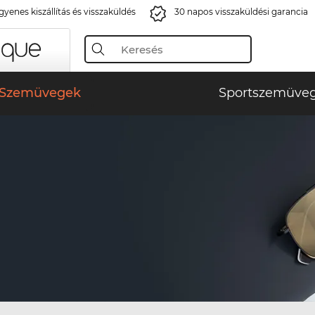
gyenes kiszállítás és visszaküldés
30 napos visszaküldési garancia
Szemüvegek
Sportszemüve