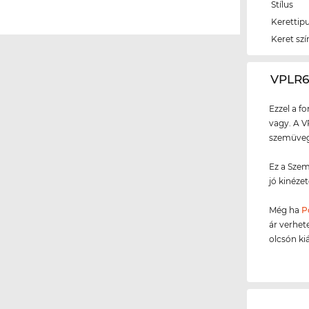
Stílus
Kerettip
Keret szí
‌VPLR
Ezzel a f
vagy. A V
szemüvegg
Ez a Szem
jó kinézet
Még ha
P
ár verhet
olcsón ki