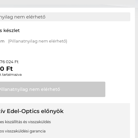
tnyilag nem elérhető
s készlet
 mm
(Pillanatnyilag nem elérhető)
76 024 Ft
r
20
Ft
A tartalmazva
Pillanatnyilag nem
elérhető
ív Edel-Optics előnyök
s kiszállítás és visszaküldés
os visszaküldési garancia