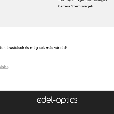
Tommy Hilfiger Szemüvegek
Carrera Szemüvegek
át kiárusítások és még sok más vár rád!
alálsz
.