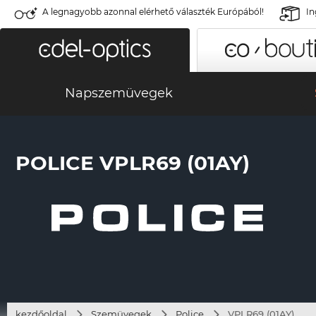
A legnagyobb azonnal elérhető választék Európából!
In
Napszemüvegek
POLICE VPLR69 (01AY)
kezdőoldal
Szemüvegek
Police
VPLR69 (01AY)