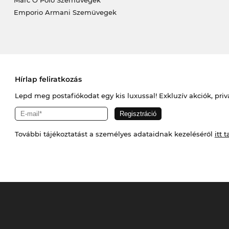
Marc O Polo Szemüvegek
Emporio Armani Szemüvegek
Hírlap feliratkozás
Lepd meg postafiókodat egy kis luxussal! Exkluzív akciók, priv
További tájékoztatást a személyes adataidnak kezeléséről
itt t