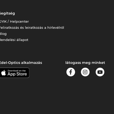
Segítség
GYIK / Helpcenter
Feliratkozás és leiratkozás a hírlevélről
Blog
Rendelési állapot
Edel-Optics alkalmazás
látogass meg minket