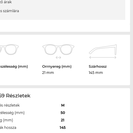
ő árak
ás számlára
 szélesség (mm)
Orrnyereg (mm)
Szárhossz
21 mm
145 mm
9 Részletek
s részletek
M
zélesség (mm)
50
eg (mm)
21
ák hossza
145