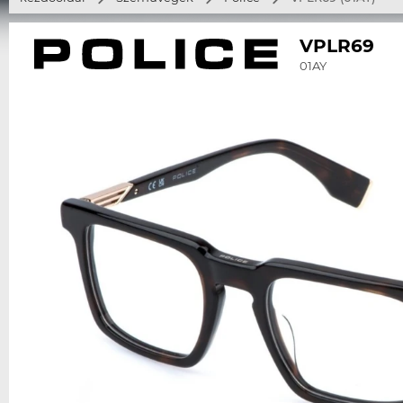
VPLR69
01AY