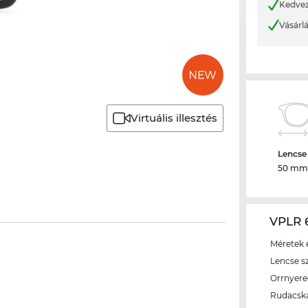
Kedvez
Vásárl
Virtuális illesztés
Lencse
50 mm
VPLR 6
Méretek é
Lencse s
Orrnyer
Rudacsk