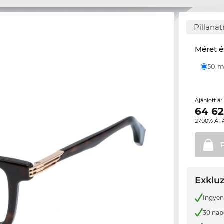
Pillana
Méret é
50
Ajánlott á
64 6
27.00% ÁF
Exkluz
Ingyene
30 nap