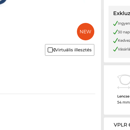
Exkluz
Ingyene
30 nap
Kedvez
Vásárl
Virtuális illesztés
Lencse
54 mm
VPLR 6