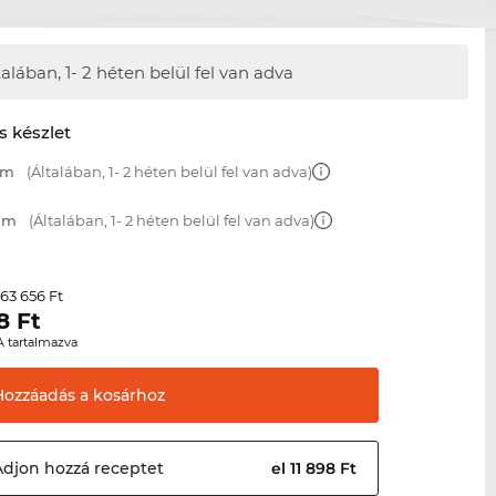
talában,
1- 2 héten belül fel van adva
s készlet
mm
(Általában, 1- 2 héten belül fel van adva)
 mm
(Általában, 1- 2 héten belül fel van adva)
63 656 Ft
r
8
Ft
A tartalmazva
Hozzáadás a
kosárhoz
Adjon hozzá
receptet
el 11 898 Ft