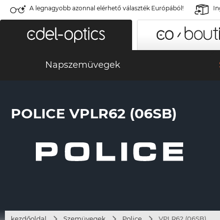
A legnagyobb azonnal elérhető választék Európából!
In
Napszemüvegek
POLICE VPLR62 (06SB)
kezdőoldal
Szemüvegek
Police
VPLR62 (06SB)