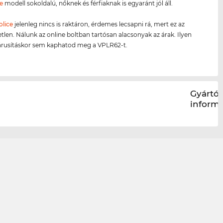
e
modell sokoldalú, nőknek és férfiaknak is egyaránt jól áll.
olice
jelenleg nincs is raktáron, érdemes lecsapni rá, mert ez az
etlen. Nálunk az online boltban tartósan alacsonyak az árak. Ilyen
árusításkor sem kaphatod meg a VPLR62-t.
Gyártói
inform