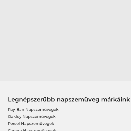
Legnépszerűbb napszemüveg márkáink
Ray-Ban Napszemüvegek
Oakley Napszemüvegek
Persol Napszemüvegek
Carrera Napszemüvegek