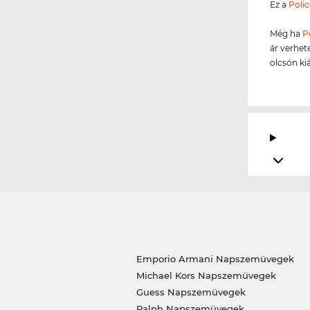
Ez a
Polic
Még ha
P
ár verhet
olcsón ki
Emporio Armani Napszemüvegek
Michael Kors Napszemüvegek
Guess Napszemüvegek
Ralph Napszemüvegek