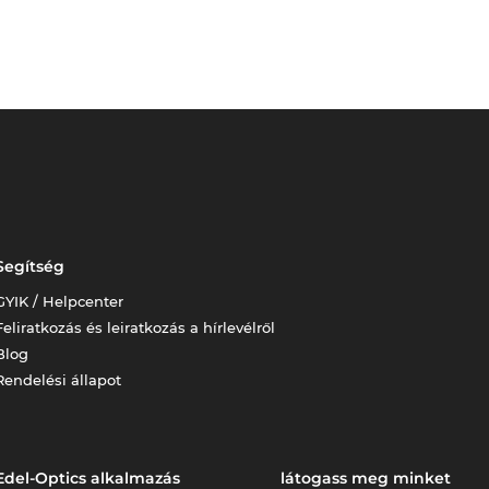
Segítség
GYIK / Helpcenter
Feliratkozás és leiratkozás a hírlevélről
Blog
Rendelési állapot
Edel-Optics alkalmazás
látogass meg minket