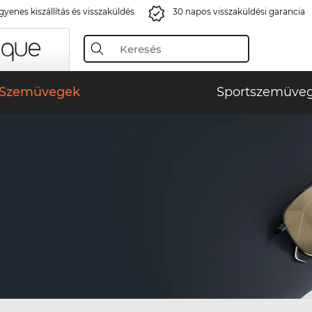
gyenes kiszállítás és visszaküldés
30 napos visszaküldési garancia
Szemüvegek
Sportszemüve