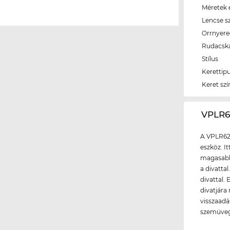
Méretek é
Lencse s
Orrnyer
Rudacsk
Stílus
Kerettip
Keret szí
‌VPLR
A VPLR62
eszköz. I
magasabb 
a divattal
divattal.
divatjára
visszaadá
szemüveg