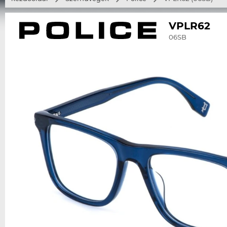
VPLR62
06SB