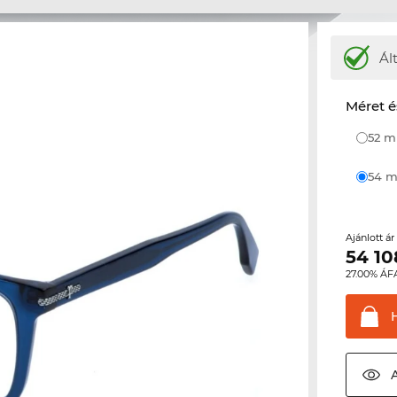
Ál
Méret é
52 
54
Ajánlott á
54 10
27.00% ÁF