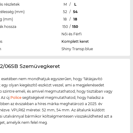
s részletek
M
/
L
zélesség (mm)
52
/
54
eg (mm)
18
/
18
ák hossza
150
/
150
Női és Férfi
us
Komplett keret
n
Shiny Transp.blue
62/06SB Szemüvegkeret
 esetében nem mondhatjuk egyszerűen, hogy "látásjavító
tt egy olyan kiegészítő eszközt veszel, ami a megjelenésedet
szintre emeli, és amivel megmutathatod, hogy tisztában vagy
. Az új
Police
segítségével megmutathatod, hogy haladsz a
 Ebben az évszakban a híres márka meghatározó a 2025. év
 nézve. VPLR62 méretei: 52 mm, 54 mm. Az általunk küldött
si utalvánnyal bármikor költségmentesen visszaküldheted azt a
et, amelyik nem felel meg.