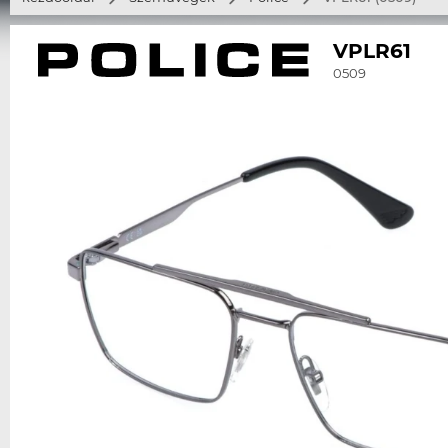
VPLR61
0509