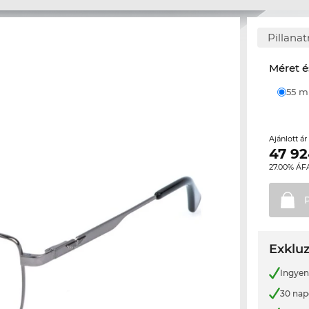
Pillana
Méret é
55 
Ajánlott á
47 9
27.00% ÁF
Exkluz
Ingyene
30 nap