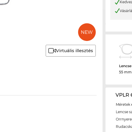
Kedvez
Vásárl
Virtuális illesztés
Lencse
55 mm
VPLR 6
Méretek é
Lencse s
Orrnyer
Rudacsk