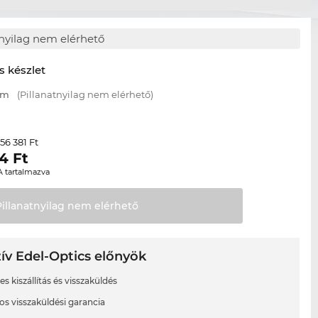
tnyilag nem elérhető
s készlet
mm
(Pillanatnyilag nem elérhető)
56 381 Ft
r
24
Ft
A tartalmazva
Pillanatnyilag nem
elérhető
ív Edel-Optics előnyök
s kiszállítás és visszaküldés
os visszaküldési garancia