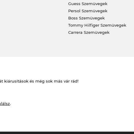
Guess Szemüvegek
Persol Szemüvegek
Boss Szemüvegek
Tommy Hilfiger Szemüvegek
Carrera Szemüvegek
át kiárusítások és még sok más vár rád!
alálsz
.