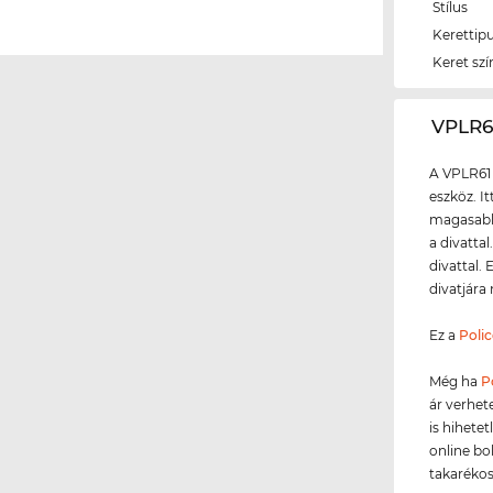
Stílus
Kerettip
Keret szí
‌VPLR
A VPLR61
eszköz. I
magasabb 
a divattal
divattal.
divatjára
Ez a
Polic
Még ha
P
ár verhet
is hihete
online bo
takarékos