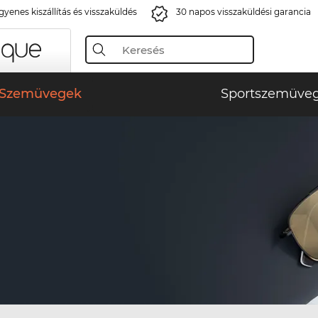
gyenes kiszállítás és visszaküldés
30 napos visszaküldési garancia
Szemüvegek
Sportszemüve