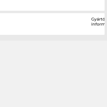
Gyártói
inform