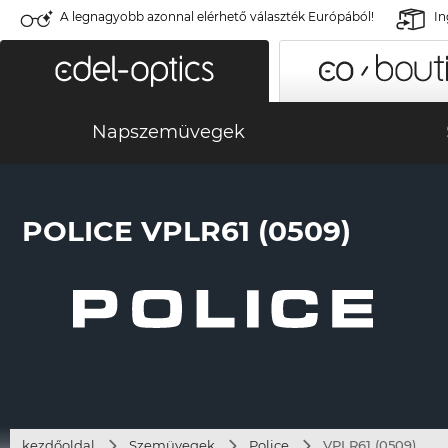
A legnagyobb azonnal elérhető választék Európából!
In
Napszemüvegek
POLICE VPLR61 (0509)
kezdőoldal
Szemüvegek
Police
VPLR61 (0509)