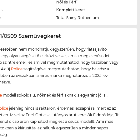
Női és Férfi
us
Komplett keret
n
Total Shiny Ruthenium
61/0509 Szemüvegkeret
 esetében nem mondhatjuk egyszerűen, hogy "látásjavító
tt egy olyan kiegészítő eszközt veszel, ami a megjelenésedet
szintre emeli, és amivel megmutathatod, hogy tisztában vagy
. Az új
Police
segítségével megmutathatod, hogy haladsz a
 Ebben az évszakban a híres márka meghatározó a 2025. év
 nézve.
e
modell sokoldalú, nőknek és férfiaknak is egyaránt jól áll.
olice
jelenleg nincs is raktáron, érdemes lecsapni rá, mert ez az
etlen. Mivel az Edel-Optics a jutányos árut keresők Eldorádója, Te
tlenül olcsó áron kaphatod meg ezt a csúcs modellt. Ami más
ltokban a kiárusítás, az nálunk egyszerűen a mindennapos
ság.