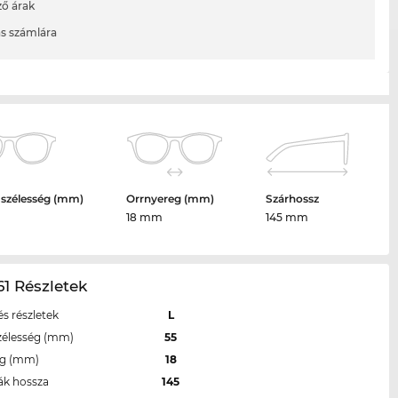
ő árak
ás számlára
 szélesség (mm)
Orrnyereg (mm)
Szárhossz
18 mm
145 mm
1 Részletek
s részletek
L
zélesség (mm)
55
eg (mm)
18
ák hossza
145