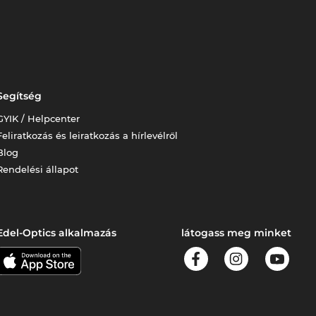
Segítség
GYIK / Helpcenter
Feliratkozás és leiratkozás a hírlevélről
Blog
Rendelési állapot
Edel-Optics alkalmazás
látogass meg minket