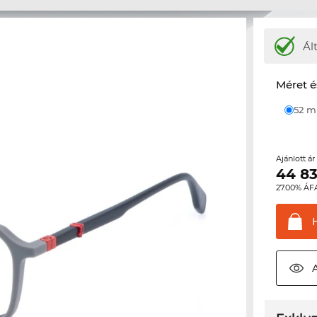
Ál
Méret é
52 
Ajánlott á
44 8
27.00% ÁF