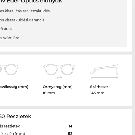
ív Edel-Optics előnyök
s kiszállítás és visszaküldés
os visszaküldési garancia
ő árak
ás számlára
 szélesség (mm)
Orrnyereg (mm)
Szárhossz
18 mm
145 mm
60 Részletek
s részletek
M
zélesség (mm)
52