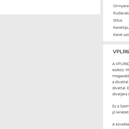
Orrnyer
Rudacsk
Stílus
Kerettip
Keret szí
‌VPLR
A VPLR60
eszköz. I
magasabb 
a divattal
divattal.
divatjára
Ez a Szem
jó kinézet
A követke