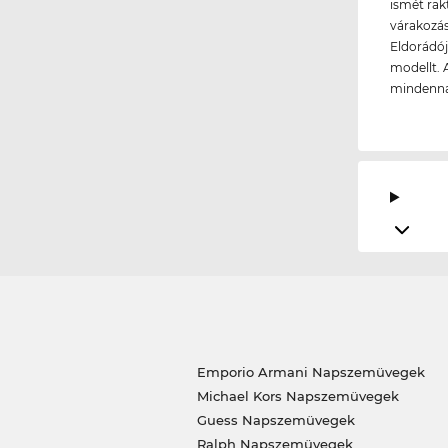
ismét rakt
várakozás
Eldorádój
modellt. 
mindenna
Emporio Armani Napszemüvegek
Michael Kors Napszemüvegek
Guess Napszemüvegek
Ralph Napszemüvegek