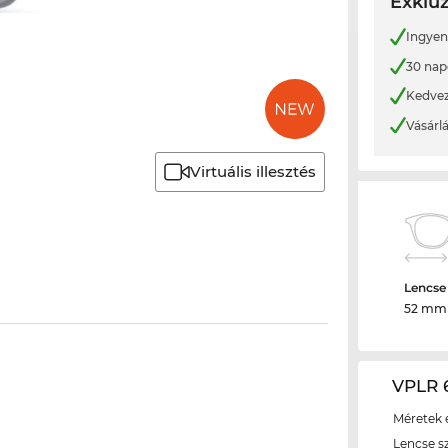
Exkluz
Ingyene
30 nap
Kedvez
Vásárl
Virtuális illesztés
Lencse
52 mm
VPLR 
Méretek é
Lencse s