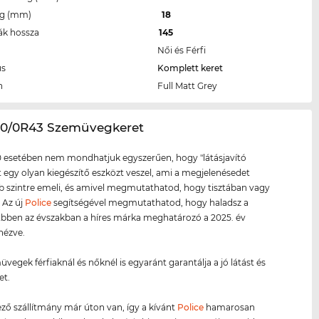
eg (mm)
18
ák hossza
145
Női és Férfi
us
Komplett keret
n
Full Matt Grey
60/0R43 Szemüvegkeret
 esetében nem mondhatjuk egyszerűen, hogy "látásjavító
tt egy olyan kiegészítő eszközt veszel, ami a megjelenésedet
szintre emeli, és amivel megmutathatod, hogy tisztában vagy
. Az új
Police
segítségével megmutathatod, hogy haladsz a
 Ebben az évszakban a híres márka meghatározó a 2025. év
 nézve.
üvegek férfiaknál és nőknél is egyaránt garantálja a jó látást és
et.
ző szállítmány már úton van, így a kívánt
Police
hamarosan