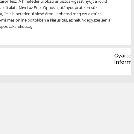
áron lesz. A hihetetlenül olcsó ár biztos vigaszt nyújt a rövid
i idő alatt. Mivel az Edel-Optics a jutányos árut keresők
a, Te is hihetetlenül olcsó áron kaphatod meg ezt a csúcs
Ami más online boltokban a kiárusítás, az nálunk egyszerűen a
pos takarékosság.
Gyártói
inform