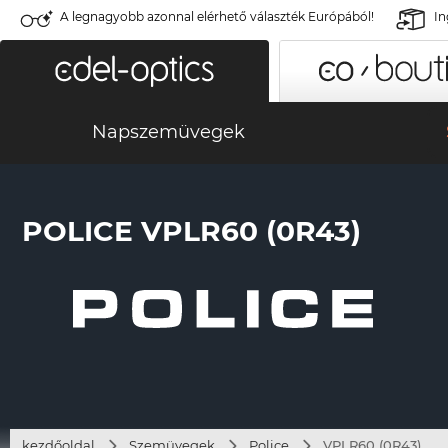
A legnagyobb azonnal elérhető választék Európából!
In
Napszemüvegek
POLICE VPLR60 (0R43)
kezdőoldal
Szemüvegek
Police
VPLR60 (0R43)