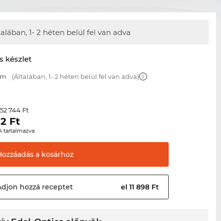
talában,
1- 2 héten belül fel van adva
s készlet
mm
(Általában, 1- 2 héten belül fel van adva)
52 744 Ft
r
32
Ft
A tartalmazva
Hozzáadás a
kosárhoz
Adjon hozzá
receptet
el 11 898 Ft