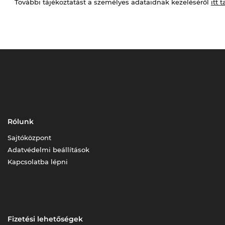
További tájékoztatást a személyes adataidnak kezeléséről
itt t
Rólunk
Sajtóközpont
Adatvédelmi beállítások
Kapcsolatba lépni
Fizetési lehetőségek