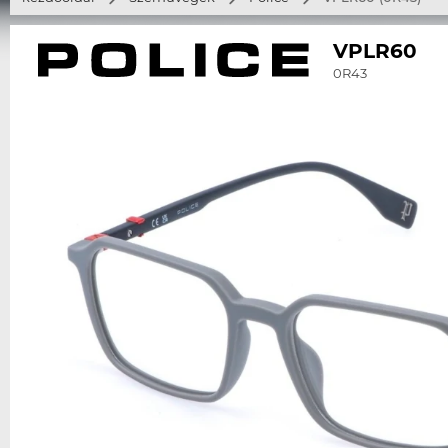
VPLR60
0R43