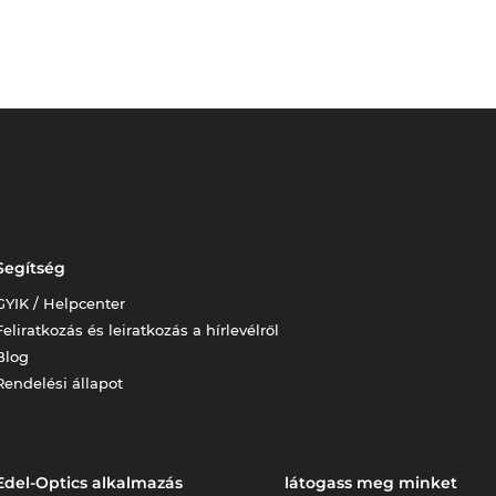
Segítség
GYIK / Helpcenter
Feliratkozás és leiratkozás a hírlevélről
Blog
Rendelési állapot
Edel-Optics alkalmazás
látogass meg minket