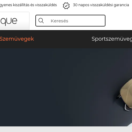
gyenes kiszállítás és visszaküldés
30 napos visszaküldési garancia
Szemüvegek
Sportszemüve