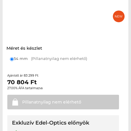
Méret és készlet
54 mm
(Pillanatnyilag nem elérhető)
83 299 Ft
Ajánlott ár
70 804
Ft
27.00% ÁFA tartalmazva
Pillanatnyilag nem
elérhető
Exkluzív Edel-Optics előnyök