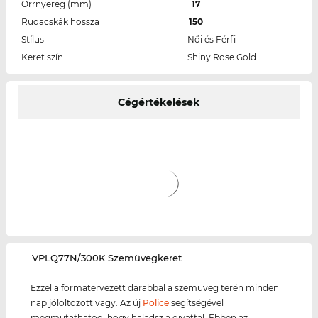
Orrnyereg (mm)
17
Rudacskák hossza
150
Stílus
Női és Férfi
Keret szín
Shiny Rose Gold
Cégértékelések
‌VPLQ77N/300K Szemüvegkeret
Ezzel a formatervezett darabbal a szemüveg terén minden
nap jólöltözött vagy. Az új
Police
segítségével
megmutathatod, hogy haladsz a divattal. Ebben az