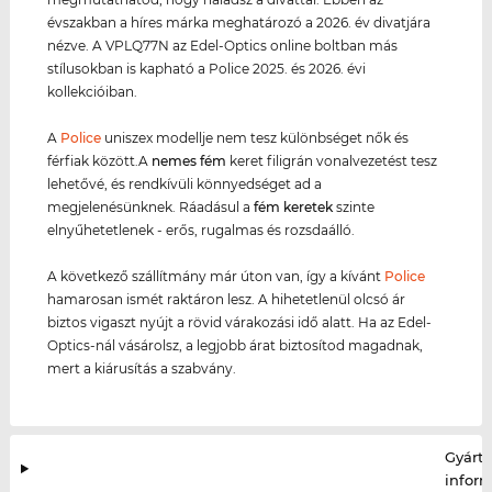
évszakban a híres márka meghatározó a 2026. év divatjára
nézve. A VPLQ77N az Edel-Optics online boltban más
stílusokban is kapható a Police 2025. és 2026. évi
kollekcióiban.
A
Police
uniszex modellje nem tesz különbséget nők és
férfiak között.A
nemes fém
keret filigrán vonalvezetést tesz
lehetővé, és rendkívüli könnyedséget ad a
megjelenésünknek. Ráadásul a
fém keret
ek
szinte
elnyűhetetlenek - erős, rugalmas és rozsdaálló.
A következő szállítmány már úton van, így a kívánt
Police
hamarosan ismét raktáron lesz. A hihetetlenül olcsó ár
biztos vigaszt nyújt a rövid várakozási idő alatt. Ha az Edel-
Optics-nál vásárolsz, a legjobb árat biztosítod magadnak,
mert a kiárusítás a szabvány.
Gyártó
infor