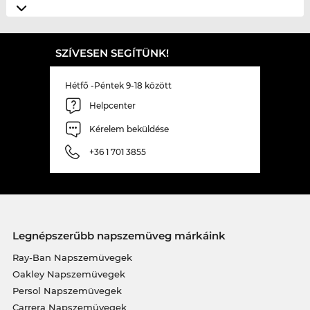
SZÍVESEN SEGÍTÜNK!
Hétfő -Péntek 9-18 között
Helpcenter
Kérelem beküldése
+36 1 701 3855
Legnépszerűbb napszemüveg márkáink
Ray-Ban Napszemüvegek
Oakley Napszemüvegek
Persol Napszemüvegek
Carrera Napszemüvegek