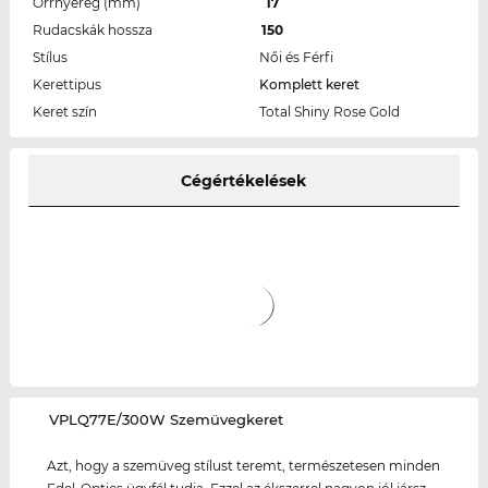
Orrnyereg (mm)
17
Rudacskák hossza
150
Stílus
Női és Férfi
Kerettipus
Komplett keret
Keret szín
Total Shiny Rose Gold
Cégértékelések
‌VPLQ77E/300W Szemüvegkeret
Azt, hogy a szemüveg stílust teremt, természetesen minden