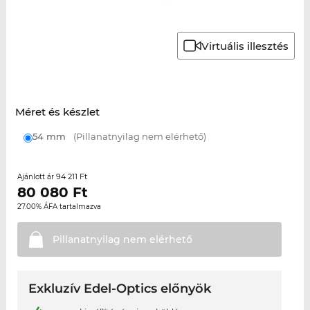
Virtuális illesztés
Méret és készlet
54 mm
(Pillanatnyilag nem elérhető)
94 211 Ft
Ajánlott ár
80 080
Ft
27.00% ÁFA tartalmazva
Pillanatnyilag nem
elérhető
Exkluzív Edel-Optics előnyök