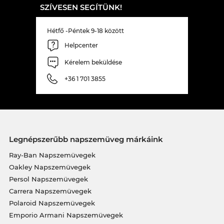
SZÍVESEN SEGÍTÜNK!
Hétfő -Péntek 9-18 között
Helpcenter
Kérelem beküldése
+36 1 701 3855
Legnépszerűbb napszemüveg márkáink
Ray-Ban Napszemüvegek
Oakley Napszemüvegek
Persol Napszemüvegek
Carrera Napszemüvegek
Polaroid Napszemüvegek
Emporio Armani Napszemüvegek