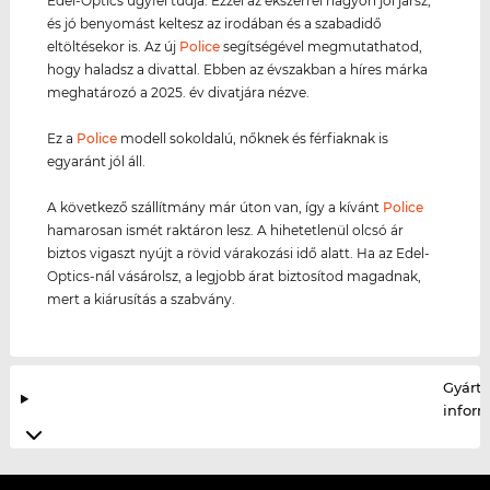
Edel-Optics ügyfél tudja. Ezzel az ékszerrel nagyon jól jársz,
és jó benyomást keltesz az irodában és a szabadidő
eltöltésekor is. Az új
Police
segítségével megmutathatod,
hogy haladsz a divattal. Ebben az évszakban a híres márka
meghatározó a 2025. év divatjára nézve.
Ez a
Police
modell sokoldalú, nőknek és férfiaknak is
egyaránt jól áll.
A következő szállítmány már úton van, így a kívánt
Police
hamarosan ismét raktáron lesz. A hihetetlenül olcsó ár
biztos vigaszt nyújt a rövid várakozási idő alatt. Ha az Edel-
Optics-nál vásárolsz, a legjobb árat biztosítod magadnak,
mert a kiárusítás a szabvány.
Gyártó
infor