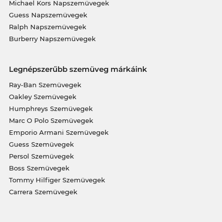
Michael Kors Napszemüvegek
Guess Napszemüvegek
Ralph Napszemüvegek
Burberry Napszemüvegek
Legnépszerűbb szemüveg márkáink
Ray-Ban Szemüvegek
Oakley Szemüvegek
Humphreys Szemüvegek
Marc O Polo Szemüvegek
Emporio Armani Szemüvegek
Guess Szemüvegek
Persol Szemüvegek
Boss Szemüvegek
Tommy Hilfiger Szemüvegek
Carrera Szemüvegek