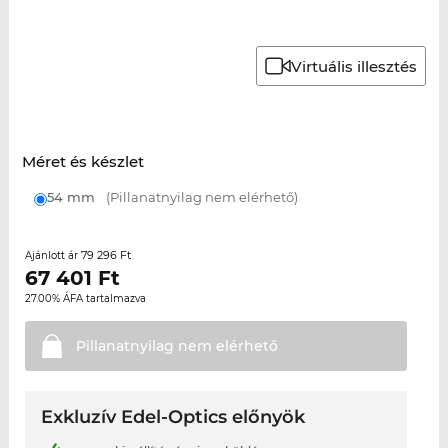
Virtuális illesztés
Méret és készlet
54 mm
(Pillanatnyilag nem elérhető)
79 296 Ft
Ajánlott ár
67 401
Ft
27.00% ÁFA tartalmazva
Pillanatnyilag nem
elérhető
Exkluzív Edel-Optics előnyök