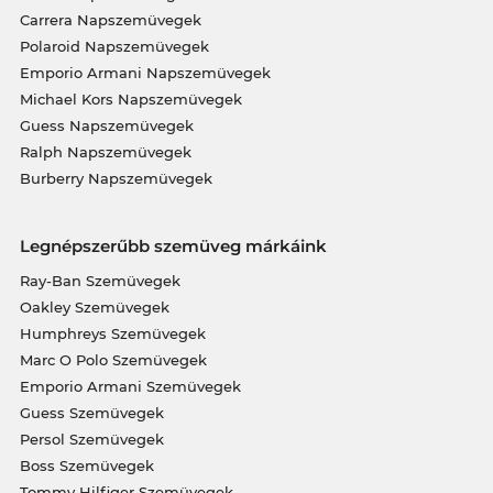
Carrera Napszemüvegek
Polaroid Napszemüvegek
Emporio Armani Napszemüvegek
Michael Kors Napszemüvegek
Guess Napszemüvegek
Ralph Napszemüvegek
Burberry Napszemüvegek
Legnépszerűbb szemüveg márkáink
Ray-Ban Szemüvegek
Oakley Szemüvegek
Humphreys Szemüvegek
Marc O Polo Szemüvegek
Emporio Armani Szemüvegek
Guess Szemüvegek
Persol Szemüvegek
Boss Szemüvegek
Tommy Hilfiger Szemüvegek