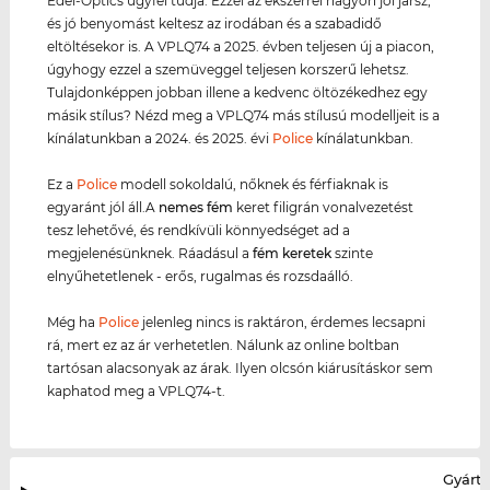
Edel-Optics ügyfél tudja. Ezzel az ékszerrel nagyon jól jársz,
és jó benyomást keltesz az irodában és a szabadidő
eltöltésekor is. A VPLQ74 a 2025. évben teljesen új a piacon,
úgyhogy ezzel a szemüveggel teljesen korszerű lehetsz.
Tulajdonképpen jobban illene a kedvenc öltözékedhez egy
másik stílus? Nézd meg a VPLQ74 más stílusú modelljeit is a
kínálatunkban a 2024. és 2025. évi
Police
kínálatunkban.
Ez a
Police
modell sokoldalú, nőknek és férfiaknak is
egyaránt jól áll.A
nemes fém
keret filigrán vonalvezetést
tesz lehetővé, és rendkívüli könnyedséget ad a
megjelenésünknek. Ráadásul a
fém keret
ek
szinte
elnyűhetetlenek - erős, rugalmas és rozsdaálló.
Még ha
Police
jelenleg nincs is raktáron, érdemes lecsapni
rá, mert ez az ár verhetetlen. Nálunk az online boltban
tartósan alacsonyak az árak. Ilyen olcsón kiárusításkor sem
kaphatod meg a VPLQ74-t.
Gyártó