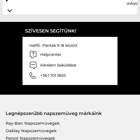
infor
SZÍVESEN SEGÍTÜNK!
Hétfő -Péntek 9-18 között
Helpcenter
Kérelem beküldése
+36 1 701 3855
Legnépszerűbb napszemüveg márkáink
Ray-Ban Napszemüvegek
Oakley Napszemüvegek
Persol Napszemüvegek