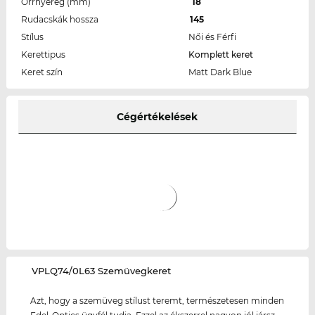
Orrnyereg (mm)
18
Rudacskák hossza
145
Stílus
Női és Férfi
Kerettipus
Komplett keret
Keret szín
Matt Dark Blue
Cégértékelések
‌VPLQ74/0L63 Szemüvegkeret
Azt, hogy a szemüveg stílust teremt, természetesen minden