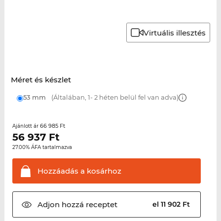
Virtuális illesztés
Méret és készlet
53 mm
(Általában, 1- 2 héten belül fel van adva)
66 985 Ft
Ajánlott ár
56 937
Ft
27.00% ÁFA tartalmazva
Hozzáadás a
kosárhoz
Adjon hozzá
receptet
el 11 902 Ft