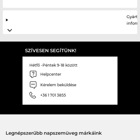
Gyártó
infor
SZÍVESEN SEGÍTÜNK!
Hétfő -Péntek 9-18 között
Helpcenter
Kérelem beküldése
+36 1 701 3855
Legnépszerűbb napszemüveg márkáink