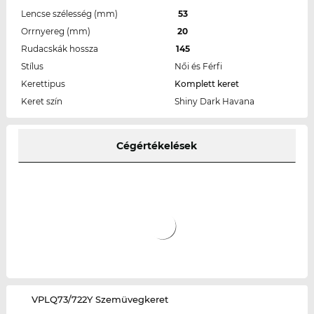
Lencse szélesség (mm)
53
Orrnyereg (mm)
20
Rudacskák hossza
145
Stílus
Női és Férfi
Kerettipus
Komplett keret
Keret szín
Shiny Dark Havana
Cégértékelések
‌VPLQ73/722Y Szemüvegkeret