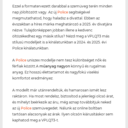
Ezzel a formatervezett darabbal a szemüveg terén minden
nap jólöltözött vagy. Az új
Police
segítségével
megmutathatod, hogy haladsz a divattal. Ebben az
évszakban a híres márka meghatározó a 2025. év divatjára
nézve. Tulajdonképpen jobban illene a kedvenc
öltözékedhez egy másik stílus? Nézd meg a VPLQ73 más
stílusú modelljeit is a kínálatunkban a 2024. és 2025. évi
Police kínálatunkban.
A
Police
uniszex modellje nem tesz különbséget nők és
férfiak között.A
műanyag
nagyon
könnyű és rugalmas
anyag. Ez hosszú élettartamot és nagyfokú viselési
komfortot eredményez.
A modellt már utánrendeltük, és hamarosan ismét lesz
raktáron. Ha most rendelsz, biztosítod a jelenlegi olcsó árat,
és mihelyt beérkezik az áru, még aznap továbbítjuk neked
az új
Police
szemüvegedet. Nálunk az online boltban
tartósan alacsonyak az árak. Ilyen olcsón kiárusításkor sem
kaphatod meg a VPLQ73-t.