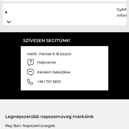
Gyártó
infor
SZÍVESEN SEGÍTÜNK!
Hétfő -Péntek 9-18 között
Helpcenter
Kérelem beküldése
+36 1 701 3855
Legnépszerűbb napszemüveg márkáink
Ray-Ban Napszemüvegek