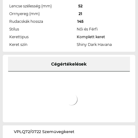
Lencse szélesség (mm)
52
Orrnyereg (mm)
21
Rudacskák hossza
145
Stílus
Női és Férfi
Kerettipus
Komplett keret
Keret szín
Shiny Dark Havana
Cégértékelések
‌VPLQ72/0722 Szemüvegkeret