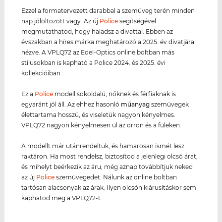
Ezzel a formatervezett darabbal a szemüveg terén minden
nap jólöltözött vagy. Az új
Police
segítségével
megmutathatod, hogy haladsz a divattal. Ebben az
évszakban a híres márka meghatározó a 2025. év divatjára
nézve. A VPLQ72 az Edel-Optics online boltban más
stílusokban is kapható a Police 2024. és 2025. évi
kollekcióiban.
Ez a
Police
modell sokoldalú, nőknek és férfiaknak is
egyaránt jól áll. Az ehhez hasonló
műanyag
szemüvegek
élettartama hosszú, és viseletük nagyon kényelmes.
VPLQ72 nagyon kényelmesen ül az orron és a füleken.
A modellt már utánrendeltük, és hamarosan ismét lesz
raktáron. Ha most rendelsz, biztosítod a jelenlegi olcsó árat,
és mihelyt beérkezik az áru, még aznap továbbítjuk neked
az új
Police
szemüvegedet. Nálunk az online boltban
tartósan alacsonyak az árak. Ilyen olcsón kiárusításkor sem
kaphatod meg a VPLQ72-t.