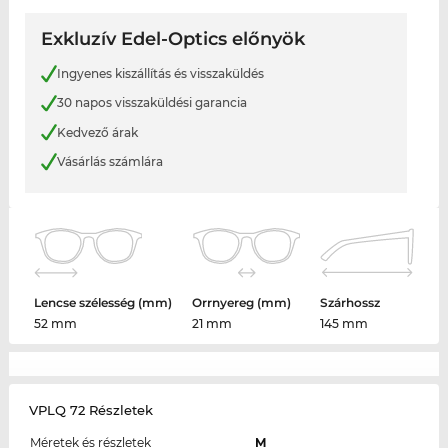
Exkluzív Edel-Optics előnyök
Ingyenes kiszállítás és visszaküldés
30 napos visszaküldési garancia
Kedvező árak
Vásárlás számlára
Lencse szélesség (mm)
Orrnyereg (mm)
Szárhossz
52 mm
21 mm
145 mm
VPLQ 72 Részletek
Méretek és részletek
M