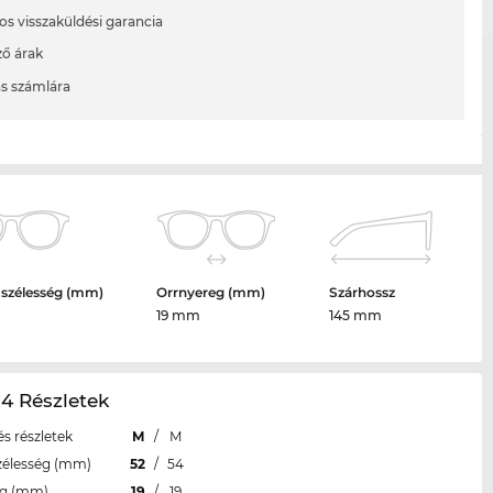
os visszaküldési garancia
ő árak
ás számlára
 szélesség (mm)
Orrnyereg (mm)
Szárhossz
19 mm
145 mm
4 Részletek
s részletek
M
/
M
zélesség (mm)
52
/
54
eg (mm)
19
/
19