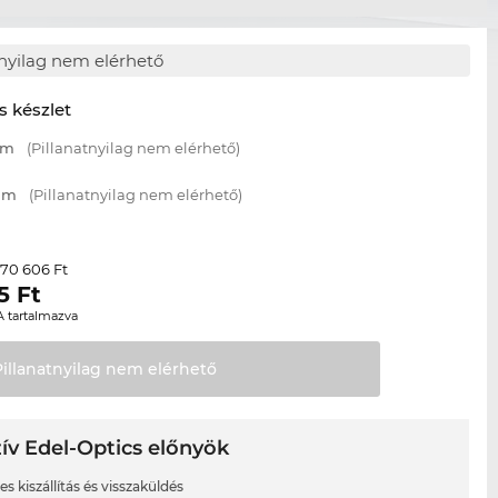
tnyilag nem elérhető
s készlet
mm
(Pillanatnyilag nem elérhető)
 mm
(Pillanatnyilag nem elérhető)
70 606 Ft
r
5
Ft
A tartalmazva
Pillanatnyilag nem
elérhető
ív Edel-Optics előnyök
s kiszállítás és visszaküldés