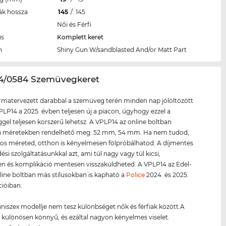
ák hossza
145
/
145
Női és Férfi
us
Komplett keret
n
Shiny Gun W/sandblasted And/or Matt Part
14/0584 Szemüvegkeret
ormatervezett darabbal a szemüveg terén minden nap jólöltözött
PLP14 a 2025. évben teljesen új a piacon, úgyhogy ezzel a
el teljesen korszerű lehetsz. A VPLP14 az online boltban
a méretekben rendelhető meg: 52 mm, 54 mm. Ha nem tudod,
os méreted, otthon is kényelmesen fölpróbálhatod. A díjmentes
ési szolgáltatásunkkal azt, ami túl nagy vagy túl kicsi,
n és komplikáció mentesen visszaküldheted. A VPLP14 az Edel-
line boltban más stílusokban is kapható a
Police
2024. és 2025.
cióiban.
niszex modellje nem tesz különbséget nők és férfiak között.A
t
különösen könnyű, és ezáltal nagyon kényelmes viselet.