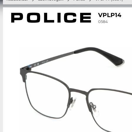
VPLP14
0584