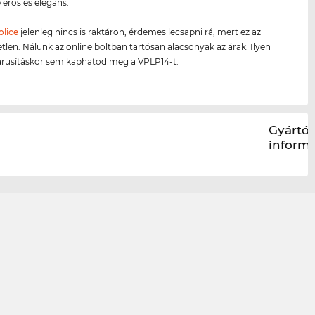
 erős és elegáns.
olice
jelenleg nincs is raktáron, érdemes lecsapni rá, mert ez az
etlen. Nálunk az online boltban tartósan alacsonyak az árak. Ilyen
árusításkor sem kaphatod meg a VPLP14-t.
Gyártói
inform