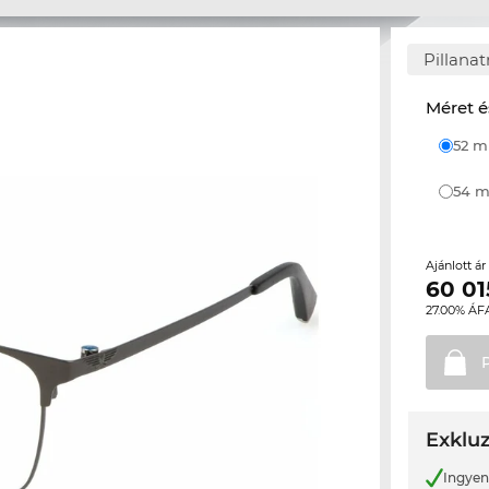
Pillana
Méret é
52 
54
Ajánlott á
60 01
27.00% ÁF
Exkluz
Ingyene