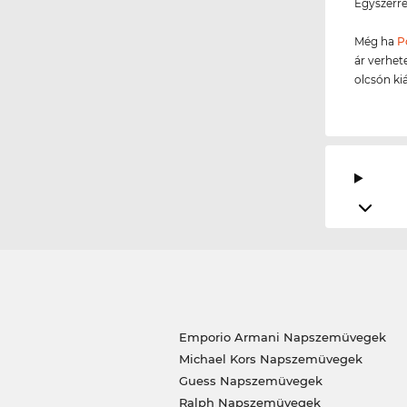
Egyszerre
Még ha
P
ár verhet
olcsón ki
Emporio Armani Napszemüvegek
Michael Kors Napszemüvegek
Guess Napszemüvegek
Ralph Napszemüvegek