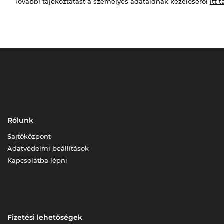
További tájékoztatást a személyes adataidnak kezeléséről
itt t
Rólunk
Sajtóközpont
Adatvédelmi beállítások
Kapcsolatba lépni
Fizetési lehetőségek