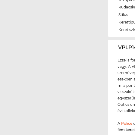
Rudacsk
Stílus
Kerettip
Keret szí
‌VPLP
Ezzel a f
vagy. A V
szemüvegg
ezekben 
mi a pont
visszaküld
egyszerűe
Optics on
évi kollek
A
Police
u
fém kere