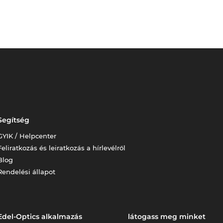
Segítség
GYIK / Helpcenter
Feliratkozás és leiratkozás a hírlevélről
Blog
Rendelési állapot
Edel-Optics alkalmazás
látogass meg minket