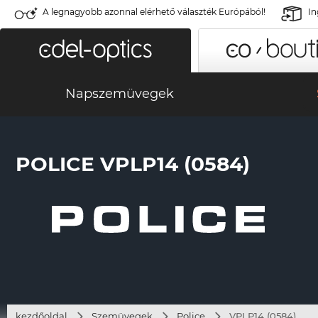
A legnagyobb azonnal elérhető választék Európából!
In
Napszemüvegek
POLICE VPLP14 (0584)
kezdőoldal
Szemüvegek
Police
VPLP14 (0584)