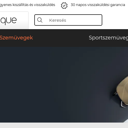
gyenes kiszállítás és visszaküldés
30 napos visszaküldési garancia
Szemüvegek
Sportszemüve