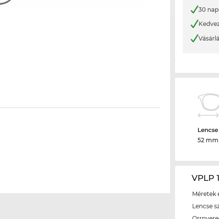
30 nap
Kedvez
Vásárl
Lencse
52 mm
VPLP 1
Méretek é
Lencse s
Orrnyer