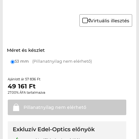
Virtuális illesztés
Méret és készlet
53 mm
(Pillanatnyilag nem elérhető)
57 836 Ft
Ajánlott ár
49 161
Ft
27.00% ÁFA tartalmazva
Pillanatnyilag nem
elérhető
Exkluzív Edel-Optics előnyök