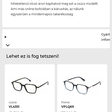
hihetetlenül olcsó áron kaphatod meg ezt a csúcs modellt.
Ami más online boltokban a kiárusítás, az nálunk
egyszerűen a mindennapos takarékosság.
Gyártó
infor
Lehet ez is fog tetszeni!
Lozza
Police
VL4351
VPLQ69