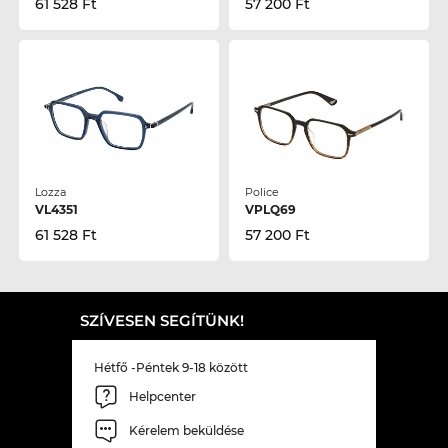
61 528 Ft
57 200 Ft
Lozza
Police
VL4351
VPLQ69
61 528 Ft
57 200 Ft
SZÍVESEN SEGÍTÜNK!
Hétfő -Péntek 9-18 között
Helpcenter
Kérelem beküldése