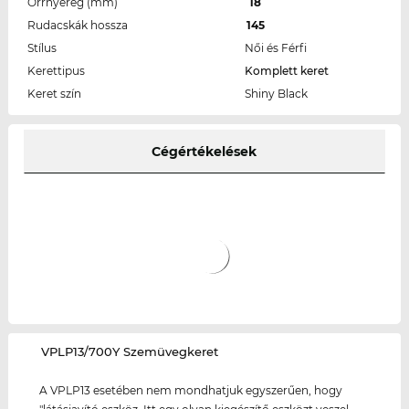
Orrnyereg (mm)
18
Rudacskák hossza
145
Stílus
Női és Férfi
Kerettipus
Komplett keret
Keret szín
Shiny Black
Cégértékelések
‌VPLP13/700Y Szemüvegkeret
A VPLP13 esetében nem mondhatjuk egyszerűen, hogy