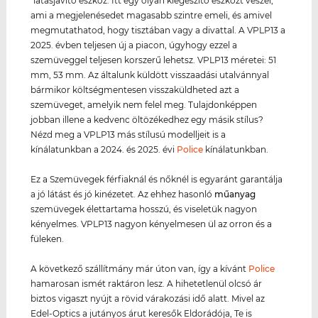
"látásjavító eszköz. Itt egy olyan kiegészítő eszközt veszel,
ami a megjelenésedet magasabb szintre emeli, és amivel
megmutathatod, hogy tisztában vagy a divattal. A VPLP13 a
2025. évben teljesen új a piacon, úgyhogy ezzel a
szemüveggel teljesen korszerű lehetsz. VPLP13 méretei: 51
mm, 53 mm. Az általunk küldött visszaadási utalvánnyal
bármikor költségmentesen visszaküldheted azt a
szemüveget, amelyik nem felel meg. Tulajdonképpen
jobban illene a kedvenc öltözékedhez egy másik stílus?
Nézd meg a VPLP13 más stílusú modelljeit is a
kínálatunkban a 2024. és 2025. évi
Police
kínálatunkban.
Ez a Szemüvegek férfiaknál és nőknél is egyaránt garantálja
a jó látást és jó kinézetet. Az ehhez hasonló
műanyag
szemüvegek élettartama hosszú, és viseletük nagyon
kényelmes. VPLP13 nagyon kényelmesen ül az orron és a
füleken.
A következő szállítmány már úton van, így a kívánt
Police
hamarosan ismét raktáron lesz. A hihetetlenül olcsó ár
biztos vigaszt nyújt a rövid várakozási idő alatt. Mivel az
Edel-Optics a jutányos árut keresők Eldorádója, Te is