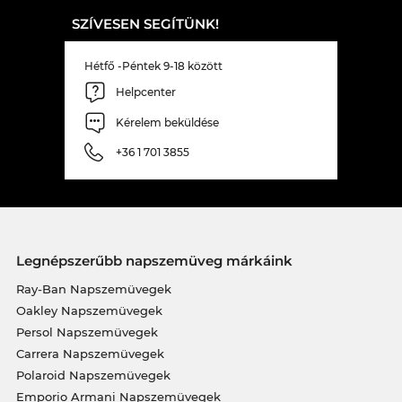
SZÍVESEN SEGÍTÜNK!
Hétfő -Péntek 9-18 között
Helpcenter
Kérelem beküldése
+36 1 701 3855
Legnépszerűbb napszemüveg márkáink
Ray-Ban Napszemüvegek
Oakley Napszemüvegek
Persol Napszemüvegek
Carrera Napszemüvegek
Polaroid Napszemüvegek
Emporio Armani Napszemüvegek