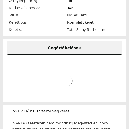
Orrnyereg (mm)
19
Rudacskák hossza
145
Stílus
Női és Férfi
Kerettipus
Komplett keret
Keret szín
Total Shiny Ruthenium
Cégértékelések
‌VPLP10/0509 Szemüvegkeret
A VPLP10 esetében nem mondhatjuk egyszerűen, hogy