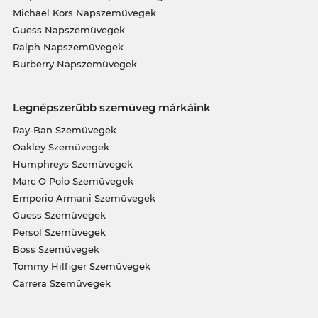
Michael Kors Napszemüvegek
Guess Napszemüvegek
Ralph Napszemüvegek
Burberry Napszemüvegek
Legnépszerűbb szemüveg márkáink
Ray-Ban Szemüvegek
Oakley Szemüvegek
Humphreys Szemüvegek
Marc O Polo Szemüvegek
Emporio Armani Szemüvegek
Guess Szemüvegek
Persol Szemüvegek
Boss Szemüvegek
Tommy Hilfiger Szemüvegek
Carrera Szemüvegek