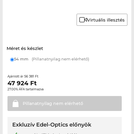
Virtuális illesztés
Méret és készlet
54 mm
(Pillanatnyilag nem elérhető)
56 381 Ft
Ajánlott ár
47 924
Ft
27.00% ÁFA tartalmazva
Pillanatnyilag nem
elérhető
Exkluzív Edel-Optics előnyök