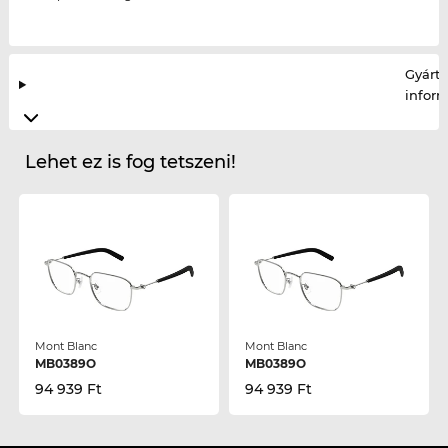
Gyártó
infor
Lehet ez is fog tetszeni!
Mont Blanc
Mont Blanc
MB0389O
MB0389O
94 939 Ft
94 939 Ft