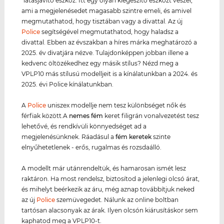
"látásjavító eszköz. Itt egy olyan kiegészítő eszközt veszel,
ami a megjelenésedet magasabb szintre emeli, és amivel
megmutathatod, hogy tisztában vagy a divattal. Az új
Police
segítségével megmutathatod, hogy haladsz a
divattal. Ebben az évszakban a híres márka meghatározó a
2025. év divatjára nézve. Tulajdonképpen jobban illene a
kedvenc öltözékedhez egy másik stílus? Nézd meg a
VPLP10 más stílusú modelljeit is a kínálatunkban a 2024. és
2025. évi Police kínálatunkban.
A
Police
uniszex modellje nem tesz különbséget nők és
férfiak között.A
nemes fém
keret filigrán vonalvezetést tesz
lehetővé, és rendkívüli könnyedséget ad a
megjelenésünknek. Ráadásul a
fém keret
ek
szinte
elnyűhetetlenek - erős, rugalmas és rozsdaálló.
A modellt már utánrendeltük, és hamarosan ismét lesz
raktáron. Ha most rendelsz, biztosítod a jelenlegi olcsó árat,
és mihelyt beérkezik az áru, még aznap továbbítjuk neked
az új
Police
szemüvegedet. Nálunk az online boltban
tartósan alacsonyak az árak. Ilyen olcsón kiárusításkor sem
kaphatod meg a VPLP10-t.