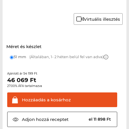
Virtuális illesztés
Méret és készlet
51 mm
(Általában, 1- 2 héten belül fel van adva)
54 199 Ft
Ajánlott ár
46 069
Ft
27.00% ÁFA tartalmazva
Hozzáadás a
kosárhoz
Adjon hozzá
receptet
el 11 898 Ft