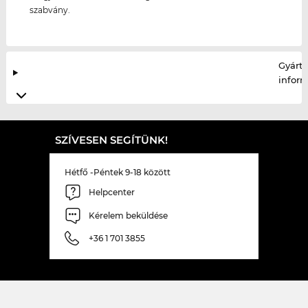
szabvány.
Gyártó
infor
SZÍVESEN SEGÍTÜNK!
Hétfő -Péntek 9-18 között
Helpcenter
Kérelem beküldése
+36 1 701 3855