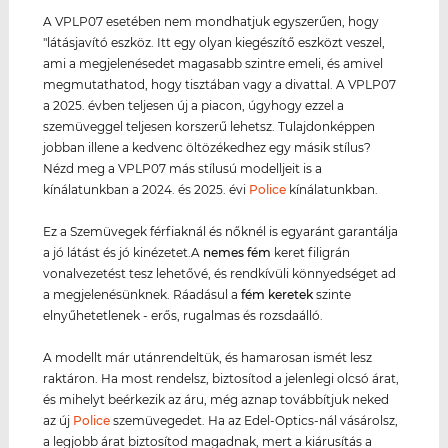
A VPLP07 esetében nem mondhatjuk egyszerűen, hogy
"látásjavító eszköz. Itt egy olyan kiegészítő eszközt veszel,
ami a megjelenésedet magasabb szintre emeli, és amivel
megmutathatod, hogy tisztában vagy a divattal. A VPLP07
a 2025. évben teljesen új a piacon, úgyhogy ezzel a
szemüveggel teljesen korszerű lehetsz. Tulajdonképpen
jobban illene a kedvenc öltözékedhez egy másik stílus?
Nézd meg a VPLP07 más stílusú modelljeit is a
kínálatunkban a 2024. és 2025. évi
Police
kínálatunkban.
Ez a Szemüvegek férfiaknál és nőknél is egyaránt garantálja
a jó látást és jó kinézetet.A
nemes fém
keret filigrán
vonalvezetést tesz lehetővé, és rendkívüli könnyedséget ad
a megjelenésünknek. Ráadásul a
fém keret
ek
szinte
elnyűhetetlenek - erős, rugalmas és rozsdaálló.
A modellt már utánrendeltük, és hamarosan ismét lesz
raktáron. Ha most rendelsz, biztosítod a jelenlegi olcsó árat,
és mihelyt beérkezik az áru, még aznap továbbítjuk neked
az új
Police
szemüvegedet. Ha az Edel-Optics-nál vásárolsz,
a legjobb árat biztosítod magadnak, mert a kiárusítás a