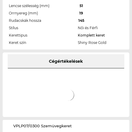
Lencse szélesség (mm)
51
Orrnyereg (mm)
19
Rudacskák hossza
145
Stílus
Női és Férfi
Kerettipus
Komplett keret
Keret szín
Shiny Rose Gold
Cégértékelések
‌VPLP07/0300 Szemüvegkeret