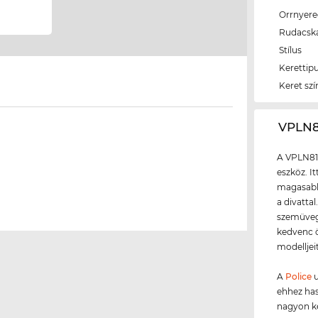
Orrnyer
Rudacsk
Stílus
Kerettip
Keret szí
‌VPLN
A VPLN81
eszköz. I
magasabb 
a divatta
szemüvegg
kedvenc ö
modelljei
A
Police
u
ehhez ha
nagyon ké