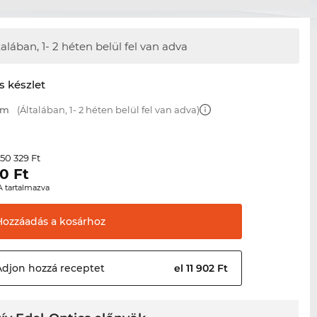
talában,
1- 2 héten belül fel van adva
s készlet
mm
(Általában, 1- 2 héten belül fel van adva)
50 329 Ft
r
80
Ft
A tartalmazva
Hozzáadás a
kosárhoz
Adjon hozzá
receptet
el 11 902 Ft