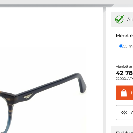
Ál
Méret é
55 
Ajánlott á
42 7
27.00% ÁF