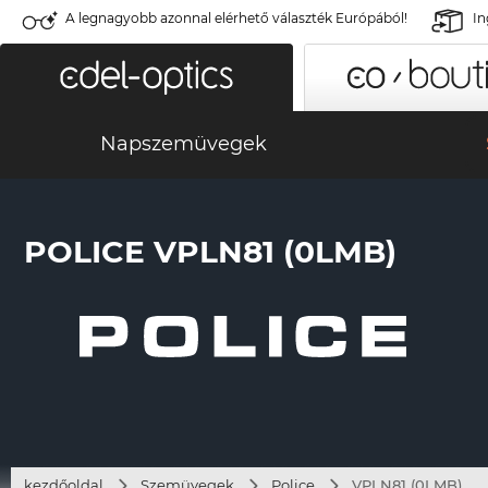
A legnagyobb azonnal elérhető választék Európából!
In
Napszemüvegek
POLICE VPLN81 (0LMB)
kezdőoldal
Szemüvegek
Police
VPLN81 (0LMB)