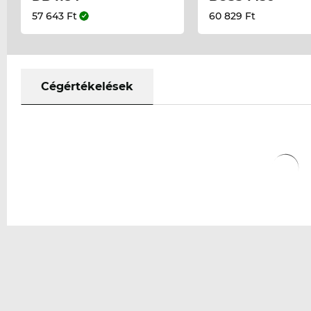
57 643 Ft
60 829 Ft
Cégértékelések