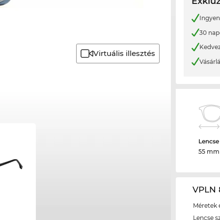
Exkluz
Ingyene
30 nap
Kedvez
Virtuális illesztés
Vásárl
Lencse
55 mm
VPLN 8
Méretek é
Lencse s