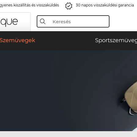
gyenes kiszállítás és visszaküldés
30 napos visszaküldési garancia
Szemüvegek
Sportszemüve