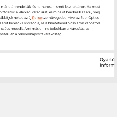
 már utánrendeltük, és hamarosan ismét lesz raktáron. Ha most
biztosítod a jelenlegi olcsó árat, és mihelyt beérkezik az áru, még
ábbítjuk neked az új
Police
szemüvegedet. Mivel az Edel-Optics
s árut keresők Eldorádója, Te is hihetetlenül olcsó áron kaphatod
 csúcs modellt. Ami más online boltokban a kiárusítás, az
gyszerűen a mindennapos takarékosság.
Gyártói
inform