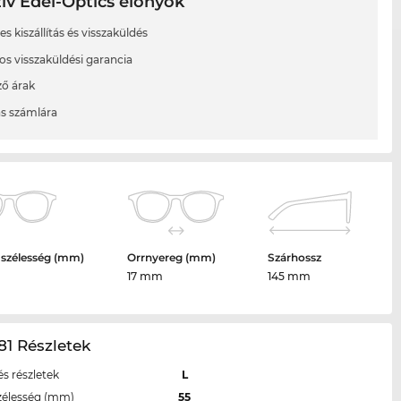
ív Edel-Optics előnyök
s kiszállítás és visszaküldés
os visszaküldési garancia
ő árak
ás számlára
 szélesség (mm)
Orrnyereg (mm)
Szárhossz
17 mm
145 mm
1 Részletek
s részletek
L
zélesség (mm)
55