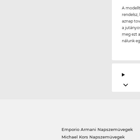
A modellt
rendelsz, 
aznap tov
a jutányo
meg ezt a
nálunk e
Emporio Armani Napszemüvegek
Michael Kors Napszemüvegek