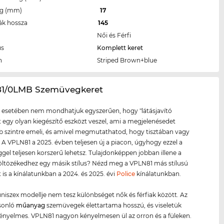
eg (mm)
17
ák hossza
145
Női és Férfi
us
Komplett keret
n
Striped Brown+blue
81/0LMB Szemüvegkeret
 esetében nem mondhatjuk egyszerűen, hogy "látásjavító
tt egy olyan kiegészítő eszközt veszel, ami a megjelenésedet
szintre emeli, és amivel megmutathatod, hogy tisztában vagy
l. A VPLN81 a 2025. évben teljesen új a piacon, úgyhogy ezzel a
el teljesen korszerű lehetsz. Tulajdonképpen jobban illene a
ltözékedhez egy másik stílus? Nézd meg a VPLN81 más stílusú
t is a kínálatunkban a 2024. és 2025. évi
Police
kínálatunkban.
niszex modellje nem tesz különbséget nők és férfiak között. Az
sonló
műanyag
szemüvegek élettartama hosszú, és viseletük
nyelmes. VPLN81 nagyon kényelmesen ül az orron és a füleken.