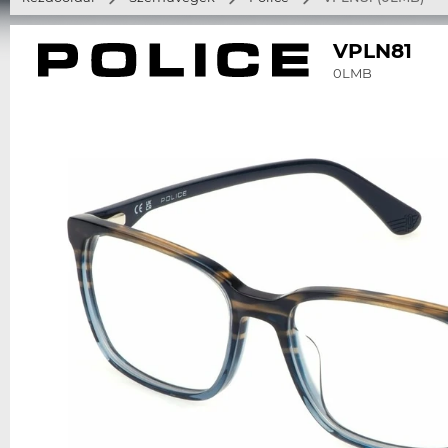
VPLN81
0LMB