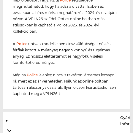
nap jólöltözött vagy. Az új
Police
segítségével
megmutathatod, hogy haladsz a divattal. Ebben az
évszakban a híres márka meghatározó a 2024. év divatjára
nézve. A VPLN26 az Edel-Optics online boltban más
stílusokban is kapható a Police 2023. és 2024. évi
kollekcióiban.
A
Police
uniszex modellje nem tesz különbséget nők és
férfiak között.A
műanyag
nagyon
könnyű és rugalmas
anyag. Ez hosszú élettartamot és nagyfokú viselési
komfortot eredményez.
Még ha
Police
jelenleg nincs is raktáron, érdemes lecsapni
rá, mert ez az ár verhetetlen. Nálunk az online boltban
tartósan alacsonyak az árak. Ilyen olcsón kiárusításkor sem
kaphatod meg a VPLN26-t.
Gyártó
infor