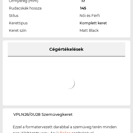
Orrnyereg (mm)
17
Rudacskák hossza
145
Stílus
Női és Férfi
Kerettipus
Komplett keret
Keret szín
Matt Black
Cégértékelések
‌VPLN26/0U28 Szemüvegkeret
Ezzel a formatervezett darabbal a szemüveg terén minden