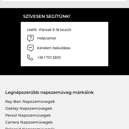
SZÍVESEN SEGÍTÜNK!
Hétfő -Péntek 9-18 között
Helpcenter
Kérelem beküldése
+36 1 701 3855
Legnépszerűbb napszemüveg márkáink
Ray-Ban Napszemüvegek
Oakley Napszemüvegek
Persol Napszemüvegek
Carrera Napszemüvegek
Polaroid Napszemüvegek