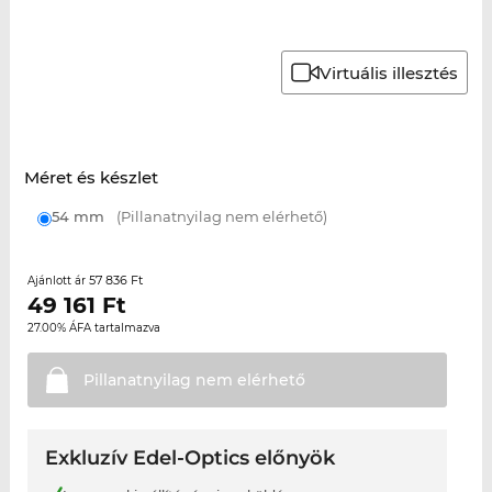
Virtuális illesztés
Méret és készlet
54 mm
(Pillanatnyilag nem elérhető)
57 836 Ft
Ajánlott ár
49 161
Ft
27.00% ÁFA tartalmazva
Pillanatnyilag nem
elérhető
Exkluzív Edel-Optics előnyök