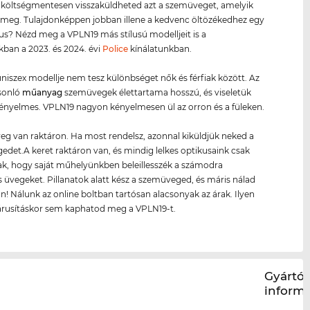
költségmentesen visszaküldheted azt a szemüveget, amelyik
 meg. Tulajdonképpen jobban illene a kedvenc öltözékedhez egy
lus? Nézd meg a VPLN19 más stílusú modelljeit is a
kban a 2023. és 2024. évi
Police
kínálatunkban.
niszex modellje nem tesz különbséget nők és férfiak között. Az
sonló
műanyag
szemüvegek élettartama hosszú, és viseletük
nyelmes. VPLN19 nagyon kényelmesen ül az orron és a füleken.
g van raktáron. Ha most rendelsz, azonnal kiküldjük neked a
det.A keret raktáron van, és mindig lelkes optikusaink csak
ak, hogy saját műhelyünkben beleillesszék a számodra
 üvegeket. Pillanatok alatt kész a szemüveged, és máris nálad
n! Nálunk az online boltban tartósan alacsonyak az árak. Ilyen
árusításkor sem kaphatod meg a VPLN19-t.
Gyártói
inform