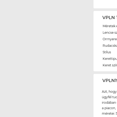
VPLN 1
Méretek é
Lencse s
Orrnyer
Rudacsk
Stílus
Kerettip
Keret szí
‌VPLN
Azt, hogy
ügyfél tud
irodában 
a piacon,
méretei: 