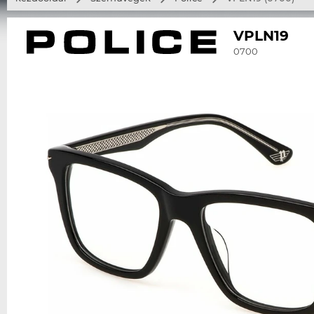
VPLN19
0700