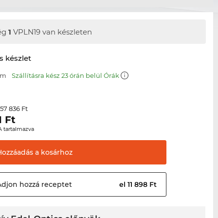
ég
1
VPLN19 van készleten
s készlet
mm
Szállításra kész 23 órán belül Órák
57 836 Ft
r
1
Ft
A tartalmazva
Hozzáadás a
kosárhoz
Adjon hozzá
receptet
el 11 898 Ft