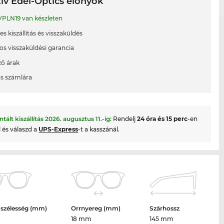
ív Edel-Optics előnyök
PLN19 van készleten
s kiszállítás és visszaküldés
os visszaküldési garancia
ő árak
ás számlára
ntált kiszállítás
2026. augusztus 11.
-ig:
Rendelj
24 óra és 15 perc
-en
l és válaszd a
UPS-Express
-t a kasszánál.
 szélesség (mm)
Orrnyereg (mm)
Szárhossz
18 mm
145 mm