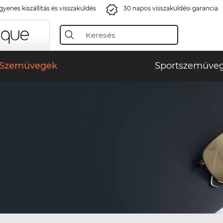
gyenes kiszállítás és visszaküldés
30 napos visszaküldési garancia
Szemüvegek
Sportszemüve