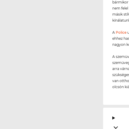
bármikor 
nem felel
másik stí
kínálatun
A
Police
u
ehhez ha
nagyon ké
A szemüve
szemüvege
arra várn
szükséges
van ottho
olcsón ki