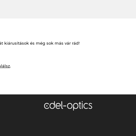
át kiárusítások és még sok más vár rád!
alálsz
.