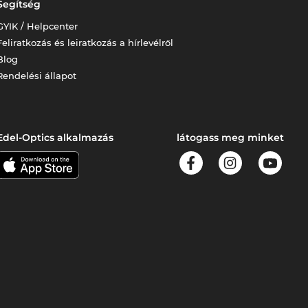
Segítség
GYIK / Helpcenter
Feliratkozás és leiratkozás a hírlevélről
Blog
Rendelési állapot
Edel-Optics alkalmazás
látogass meg minket