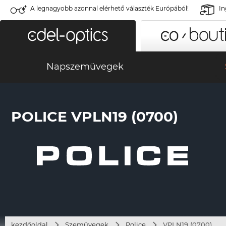
A legnagyobb azonnal elérhető választék Európából!
In
Napszemüvegek
POLICE VPLN19 (0700)
kezdőoldal
Szemüvegek
Police
VPLN19 (0700)