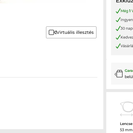
Exkluz
Még
1
V
Ingyene
30 nap
Virtuális illesztés
Kedvez
Vásárl
Gara
belü
Lencse
53 mm