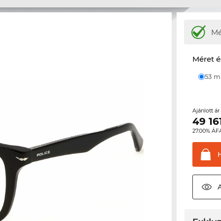
M
Méret é
53 
Ajánlott á
49 16
27.00% ÁF