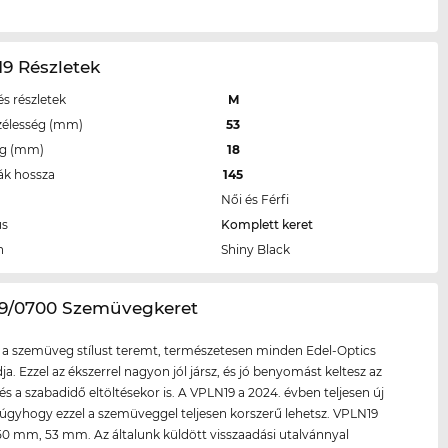
9 Részletek
s részletek
M
zélesség (mm)
53
eg (mm)
18
ák hossza
145
Női és Férfi
us
Komplett keret
n
Shiny Black
19/0700 Szemüvegkeret
 a szemüveg stílust teremt, természetesen minden Edel-Optics
ja. Ezzel az ékszerrel nagyon jól jársz, és jó benyomást keltesz az
és a szabadidő eltöltésekor is. A VPLN19 a 2024. évben teljesen új
 úgyhogy ezzel a szemüveggel teljesen korszerű lehetsz. VPLN19
50 mm, 53 mm. Az általunk küldött visszaadási utalvánnyal