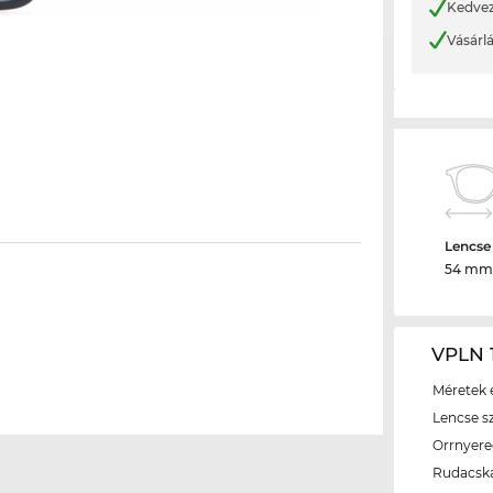
Kedvez
Vásárl
Lencse
54 mm
VPLN 1
Méretek é
Lencse s
Orrnyer
Rudacsk