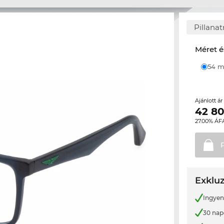
Pillana
Méret é
54
Ajánlott á
42 8
27.00% ÁF
Exkluz
Ingyene
30 nap