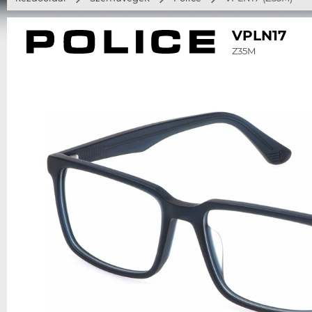
VPLN17
Z35M