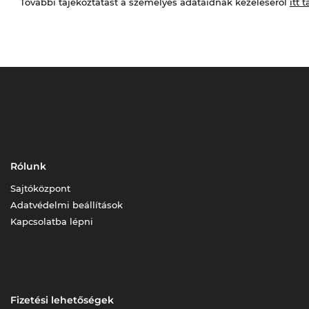
További tájékoztatást a személyes adataidnak kezeléséről
itt t
Rólunk
Sajtóközpont
Adatvédelmi beállítások
Kapcsolatba lépni
Fizetési lehetőségek