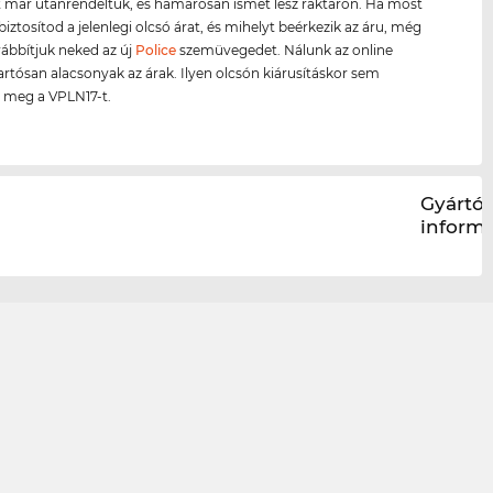
 már utánrendeltük, és hamarosan ismét lesz raktáron. Ha most
biztosítod a jelenlegi olcsó árat, és mihelyt beérkezik az áru, még
ábbítjuk neked az új
Police
szemüvegedet. Nálunk az online
artósan alacsonyak az árak. Ilyen olcsón kiárusításkor sem
 meg a VPLN17-t.
Gyártói
inform