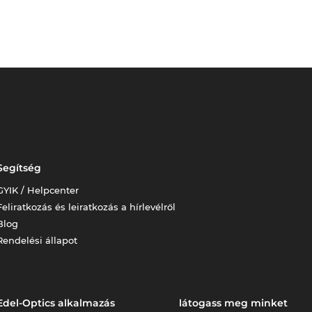
Segítség
GYIK / Helpcenter
Feliratkozás és leiratkozás a hírlevélről
Blog
Rendelési állapot
Edel-Optics alkalmazás
látogass meg minket