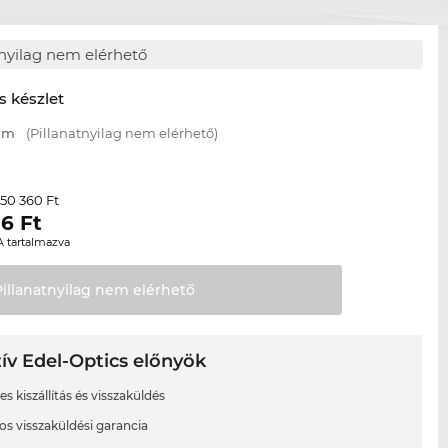
tnyilag nem elérhető
s készlet
 mm
(Pillanatnyilag nem elérhető)
50 360 Ft
r
06
Ft
A tartalmazva
Pillanatnyilag nem
elérhető
ív Edel-Optics előnyök
s kiszállítás és visszaküldés
os visszaküldési garancia