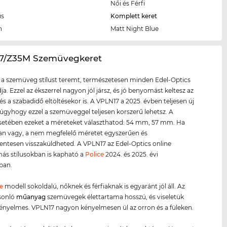
Női és Férfi
us
Komplett keret
n
Matt Night Blue
17/Z35M Szemüvegkeret
 a szemüveg stílust teremt, természetesen minden Edel-Optics
ja. Ezzel az ékszerrel nagyon jól jársz, és jó benyomást keltesz az
és a szabadidő eltöltésekor is. A VPLN17 a 2025. évben teljesen új
 úgyhogy ezzel a szemüveggel teljesen korszerű lehetsz. A
setében ezeket a méreteket választhatod: 54 mm, 57 mm. Ha
an vagy, a nem megfelelő méretet egyszerűen és
ntesen visszaküldheted. A VPLN17 az Edel-Optics online
ás stílusokban is kapható a
Police
2024. és 2025. évi
iban.
e
modell sokoldalú, nőknek és férfiaknak is egyaránt jól áll. Az
sonló
műanyag
szemüvegek élettartama hosszú, és viseletük
nyelmes. VPLN17 nagyon kényelmesen ül az orron és a füleken.