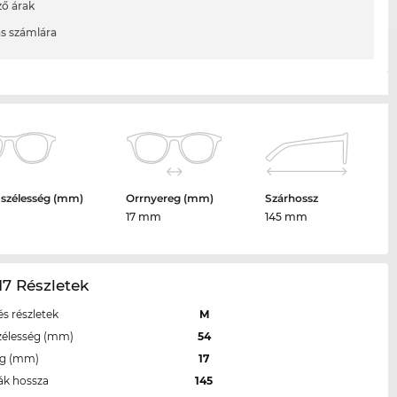
ő árak
ás számlára
 szélesség (mm)
Orrnyereg (mm)
Szárhossz
17 mm
145 mm
7 Részletek
s részletek
M
zélesség (mm)
54
eg (mm)
17
ák hossza
145