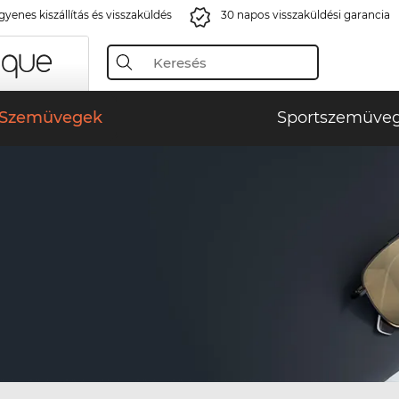
gyenes kiszállítás és visszaküldés
30 napos visszaküldési garancia
Szemüvegek
Sportszemüve