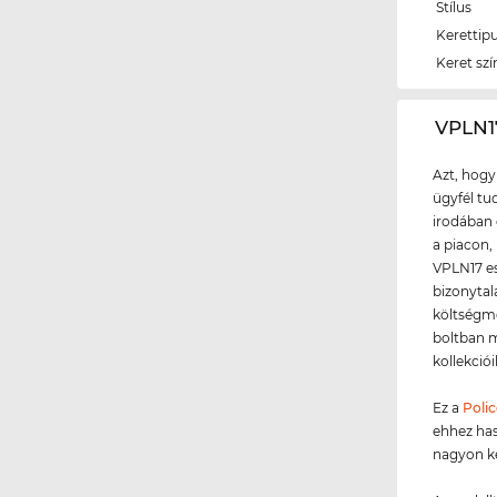
Stílus
Kerettip
Keret szí
‌VPLN
Azt, hogy
ügyfél tud
irodában 
a piacon,
VPLN17 e
bizonytal
költségme
boltban m
kollekció
Ez a
Polic
ehhez ha
nagyon ké