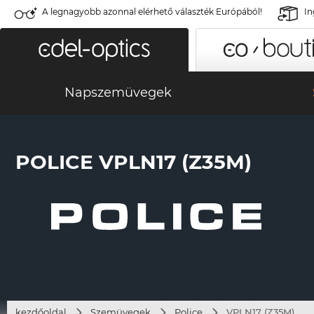
A legnagyobb azonnal elérhető választék Európából!
In
Napszemüvegek
POLICE VPLN17 (Z35M)
kezdőoldal
Szemüvegek
Police
VPLN17 (Z35M)