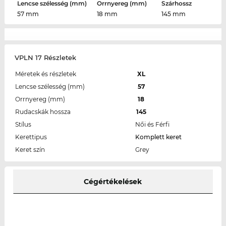
Lencse szélesség (mm)
Orrnyereg (mm)
Szárhossz
57 mm
18 mm
145 mm
VPLN 17 Részletek
Méretek és részletek
XL
Lencse szélesség (mm)
57
Orrnyereg (mm)
18
Rudacskák hossza
145
Stílus
Női és Férfi
Kerettipus
Komplett keret
Keret szín
Grey
Cégértékelések