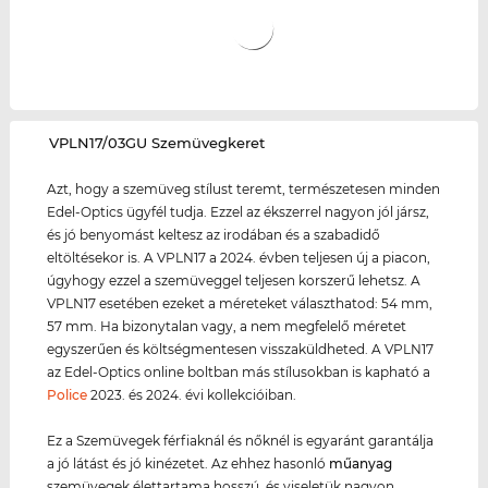
‌VPLN17/03GU Szemüvegkeret
Azt, hogy a szemüveg stílust teremt, természetesen minden
Edel-Optics ügyfél tudja. Ezzel az ékszerrel nagyon jól jársz,
és jó benyomást keltesz az irodában és a szabadidő
eltöltésekor is. A VPLN17 a 2024. évben teljesen új a piacon,
úgyhogy ezzel a szemüveggel teljesen korszerű lehetsz. A
VPLN17 esetében ezeket a méreteket választhatod: 54 mm,
57 mm. Ha bizonytalan vagy, a nem megfelelő méretet
egyszerűen és költségmentesen visszaküldheted. A VPLN17
az Edel-Optics online boltban más stílusokban is kapható a
Police
2023. és 2024. évi kollekcióiban.
Ez a Szemüvegek férfiaknál és nőknél is egyaránt garantálja
a jó látást és jó kinézetet. Az ehhez hasonló
műanyag
szemüvegek élettartama hosszú, és viseletük nagyon