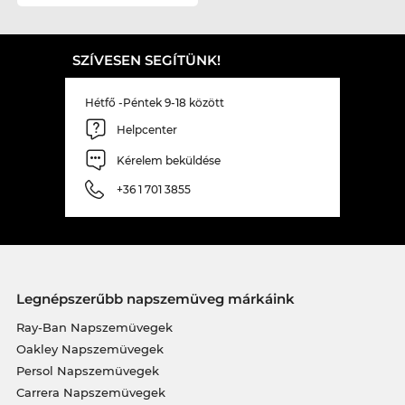
SZÍVESEN SEGÍTÜNK!
Hétfő -Péntek 9-18 között
Helpcenter
Kérelem beküldése
+36 1 701 3855
Legnépszerűbb napszemüveg márkáink
Ray-Ban Napszemüvegek
Oakley Napszemüvegek
Persol Napszemüvegek
Carrera Napszemüvegek