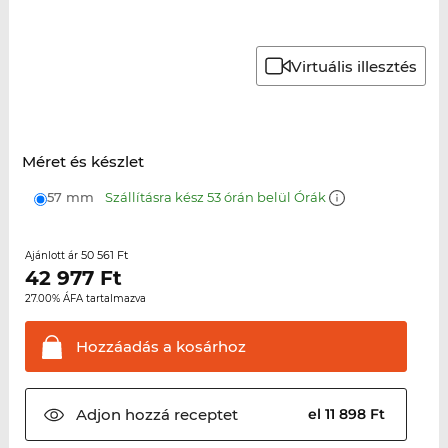
Virtuális illesztés
Méret és készlet
57 mm
Szállításra kész 53 órán belül Órák
50 561 Ft
Ajánlott ár
42 977
Ft
27.00% ÁFA tartalmazva
Hozzáadás a
kosárhoz
Adjon hozzá
receptet
el 11 898 Ft