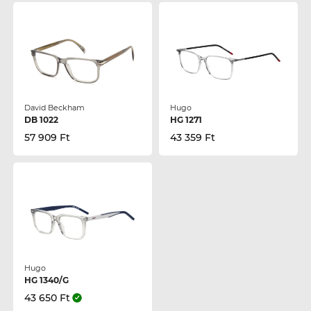
David Beckham
Hugo
DB 1022
HG 1271
57 909 Ft
43 359 Ft
Hugo
HG 1340/G
43 650 Ft