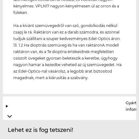
kényelmes. VPLN17 nagyon kényelmesen ül az orron és a
füleken.
Ha a kívánt szemüvegedről van szó, gondolkodás nélkül
csapj le rá. Raktáron van ez a darab számodra, és azonnal
tudjuk szállítani a szuper kedvezményes Edel-Optics áron.
13. 1.2 Ha dioptriás szemüveg és ha van raktáronA modell
raktáron van, és a Te dioptria értékeidnek megfelelően
csiszolt üvegeket gyorsan beleteszik a keretbe, úgyhogy
nagyon hamar a kezedbe veheted az új szemüvegedet. Ha
az Edel-Optics-nál vásárolsz, a legjobb árat biztosítod
magadnak, mert a kiárusítás a szabvány.
Gyártó
infor
Lehet ez is fog tetszeni!