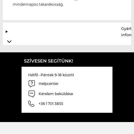
mindennapos takarékosság.
Gyártó
infor
SZÍVESEN SEGÍTÜNK!
Hétfő -Péntek 9-18 között
Helpcenter
Kérelem beküldése
+36 1 701 3855