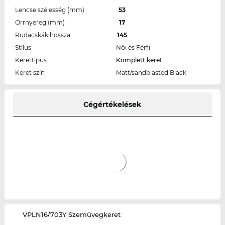
Lencse szélesség (mm)
53
Orrnyereg (mm)
17
Rudacskák hossza
145
Stílus
Női és Férfi
Kerettipus
Komplett keret
Keret szín
Matt/sandblasted Black
Cégértékelések
‌VPLN16/703Y Szemüvegkeret