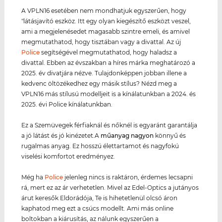
A VPLN16 esetében nem mondhatjuk egyszerűen, hogy
"látásjavító eszköz. Itt egy olyan kiegészítő eszközt veszel,
ami a megjelenésedet magasabb szintre emeli, és amivel
megmutathatod, hogy tisztában vagy a divattal. Az új
Police
segítségével megmutathatod, hogy haladsz a
divattal. Ebben az évszakban a híres márka meghatározó a
2025. év divatjára nézve. Tulajdonképpen jobban illene a
kedvenc öltözékedhez egy másik stílus? Nézd meg a
VPLN16 más stílusú modelljeit is a kínálatunkban a 2024. és
2025. évi Police kínálatunkban.
Ez a Szemüvegek férfiaknál és nőknél is egyaránt garantálja
a jó látást és jó kinézetet.A
műanyag
nagyon
könnyű és
rugalmas anyag. Ez hosszú élettartamot és nagyfokú
viselési komfortot eredményez.
Még ha
Police
jelenleg nincs is raktáron, érdemes lecsapni
rá, mert ez az ár verhetetlen. Mivel az Edel-Optics a jutányos
árut keresők Eldorádója, Te is hihetetlenül olcsó áron
kaphatod meg ezt a csúcs modellt. Ami más online
boltokban a kiárusítás, az nálunk egyszerűen a