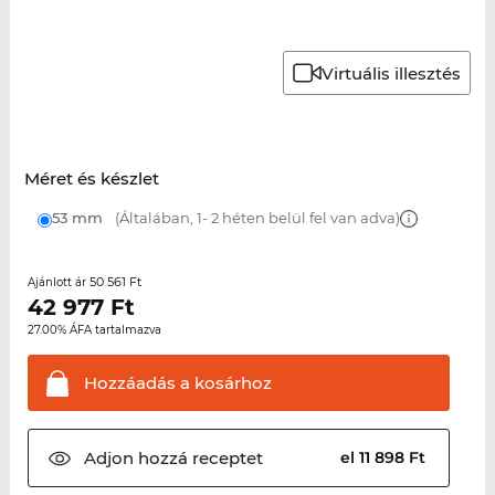
Virtuális illesztés
Méret és készlet
53 mm
(Általában, 1- 2 héten belül fel van adva)
50 561 Ft
Ajánlott ár
42 977
Ft
27.00% ÁFA tartalmazva
Hozzáadás a
kosárhoz
Adjon hozzá
receptet
el 11 898 Ft