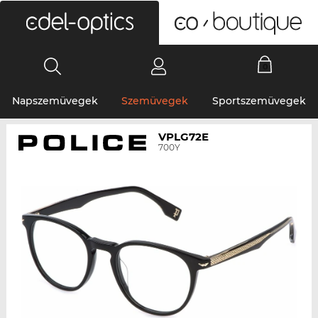
0
Napszemüvegek
Szemüvegek
Sportszemüvegek
VPLG72E
700Y