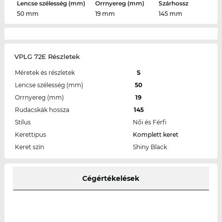
Lencse szélesség (mm)
Orrnyereg (mm)
Szárhossz
50 mm
19 mm
145 mm
VPLG 72E Részletek
Méretek és részletek
S
Lencse szélesség (mm)
50
Orrnyereg (mm)
19
Rudacskák hossza
145
Stílus
Női és Férfi
Kerettipus
Komplett keret
Keret szín
Shiny Black
Cégértékelések