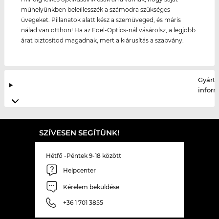
műhelyünkben beleillesszék a számodra szükséges
üvegeket. Pillanatok alatt kész a szemüveged, és máris
nálad van otthon! Ha az Edel-Optics-nál vásárolsz, a legjobb
árat biztosítod magadnak, mert a kiárusítás a szabvány.
Gyártó
infor
SZÍVESEN SEGÍTÜNK!
Hétfő -Péntek 9-18 között
Helpcenter
Kérelem beküldése
+36 1 701 3855