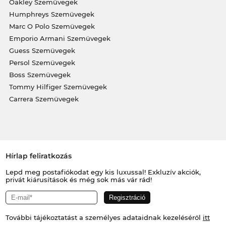
Oakley Szemüvegek
Humphreys Szemüvegek
Marc O Polo Szemüvegek
Emporio Armani Szemüvegek
Guess Szemüvegek
Persol Szemüvegek
Boss Szemüvegek
Tommy Hilfiger Szemüvegek
Carrera Szemüvegek
Hírlap feliratkozás
Lepd meg postafiókodat egy kis luxussal! Exkluzív akciók,
privát kiárusítások és még sok más vár rád!
További tájékoztatást a személyes adataidnak kezeléséről
itt