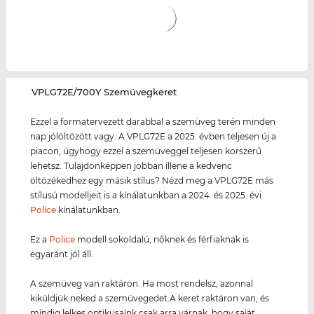
‌VPLG72E/700Y Szemüvegkeret
Ezzel a formatervezett darabbal a szemüveg terén minden
nap jólöltözött vagy. A VPLG72E a 2025. évben teljesen új a
piacon, úgyhogy ezzel a szemüveggel teljesen korszerű
lehetsz. Tulajdonképpen jobban illene a kedvenc
öltözékedhez egy másik stílus? Nézd meg a VPLG72E más
stílusú modelljeit is a kínálatunkban a 2024. és 2025. évi
Police
kínálatunkban.
Ez a
Police
modell sokoldalú, nőknek és férfiaknak is
egyaránt jól áll.
A szemüveg van raktáron. Ha most rendelsz, azonnal
kiküldjük neked a szemüvegedet.A keret raktáron van, és
mindig lelkes optikusaink csak arra várnak, hogy saját