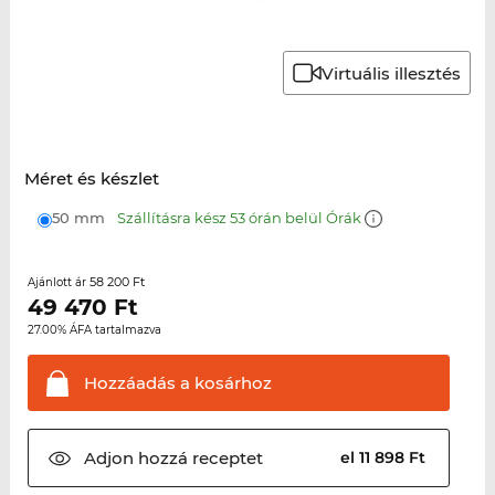
Virtuális illesztés
Méret és készlet
50 mm
Szállításra kész 53 órán belül Órák
58 200 Ft
Ajánlott ár
49 470
Ft
27.00% ÁFA tartalmazva
Hozzáadás a
kosárhoz
Adjon hozzá
receptet
el 11 898 Ft