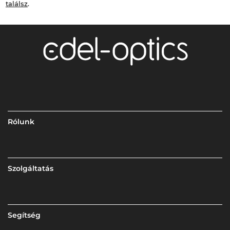
találsz
.
Rólunk
Szolgáltatás
Segítség