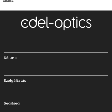
találsz
.
Rólunk
Szolgáltatás
Segítség