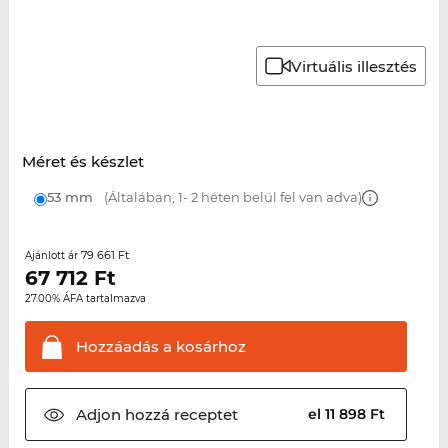
Virtuális illesztés
Méret és készlet
53 mm
(Általában, 1- 2 héten belül fel van adva)
79 661 Ft
Ajánlott ár
67 712
Ft
27.00% ÁFA tartalmazva
Hozzáadás a
kosárhoz
Adjon hozzá
receptet
el 11 898 Ft