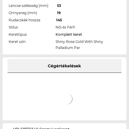
Lencse szélesség (mm)
53
Orrnyereg (mm)
19
Rudacskák hossza
145
Stílus
Női és Férfi
Kerettipus
Komplett keret
Keret szín
Shiny Rose Gold With Shiny
Palladium Par
Cégértékelések
‌VPLF87/0340 Szemüvegkeret