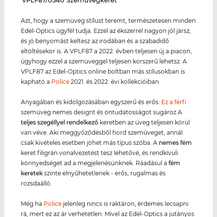
Azt, hogy a szemüveg stílust teremt, természetesen minden
Edel-Optics ügyfél tudja. Ezzel az ékszerrel nagyon jól jársz,
és jó benyomást keltesz az irodában és a szabadidő
eltöltésekor is. A VPLF87 a 2022. évben teljesen új a piacon,
úgyhogy ezzel a szemüveggel teljesen korszerű lehetsz. A
VPLF87 az Edel-Optics online boltban más stílusokban is
kapható a
Police
2021. és 2022. évi kollekcióiban.
Anyagában és kidolgozásában egyszerű és erős:
Ez a férfi
szemüveg nemes designt és öntudatosságot sugároz.A
teljes szegéllyel rendelkező
keretben az üveg teljesen körül
van véve. Aki meggyőződésből hord szemüveget, annál
csak kivételes esetben jöhet más típus szóba. A
nemes fém
keret filigrán vonalvezetést tesz lehetővé, és rendkívüli
könnyedséget ad a megjelenésünknek. Ráadásul a
fém
keret
ek
szinte elnyűhetetlenek - erős, rugalmas és
rozsdaálló.
Még ha
Police
jelenleg nincs is raktáron, érdemes lecsapni
rá, mert ez az ár verhetetlen. Mivel az Edel-Optics a jutányos