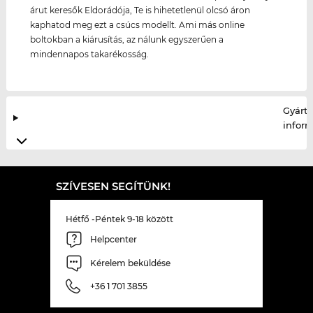
árut keresők Eldorádója, Te is hihetetlenül olcsó áron
kaphatod meg ezt a csúcs modellt. Ami más online
boltokban a kiárusítás, az nálunk egyszerűen a
mindennapos takarékosság.
Gyártó
infor
SZÍVESEN SEGÍTÜNK!
Hétfő -Péntek 9-18 között
Helpcenter
Kérelem beküldése
+36 1 701 3855