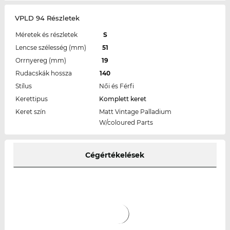
VPLD 94 Részletek
Méretek és részletek
S
Lencse szélesség (mm)
51
Orrnyereg (mm)
19
Rudacskák hossza
140
Stílus
Női és Férfi
Kerettipus
Komplett keret
Keret szín
Matt Vintage Palladium
W/coloured Parts
Cégértékelések