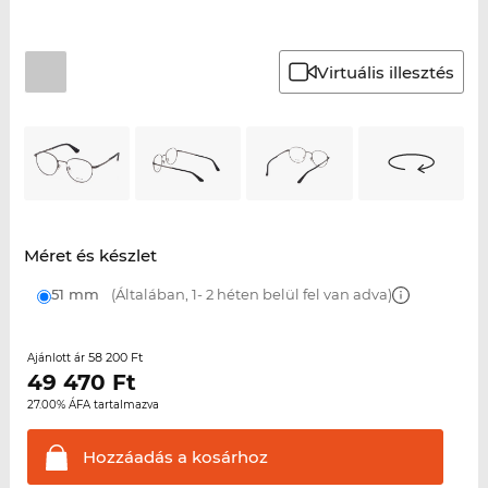
Virtuális illesztés
Méret és készlet
51 mm
(Általában, 1- 2 héten belül fel van adva)
58 200 Ft
Ajánlott ár
49 470
Ft
27.00% ÁFA tartalmazva
Hozzáadás a
kosárhoz