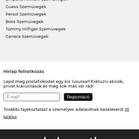
Guess Szemüvegek
Persol Szemüvegek
Boss Szemüvegek
Tommy Hilfiger Szemüvegek
Carrera Szemüvegek
Hírlap feliratkozás
Lepd meg postafiókodat egy kis luxussal! Exkluzív akciók,
privát kiárusítások és még sok más vár rád!
További tájékoztatást a személyes adataidnak kezeléséről
itt
találsz
.