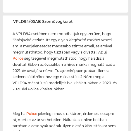
‌VPLD94/05AB Szemüvegkeret
A VPLD94 esetében nem mondhatjuk egyszerűen, hogy
"látásjavító eszköz. Itt egy olyan kiegészítő eszközt veszel,
ami a megjelenésedet magasabb szintre emeli, és amivel
megmutathatod, hogy tisztában vagy a divattal. Az új
Police
segítségével megmutathatod, hogy haladsz a
divattal. Ebben az évszakban a híres márka meghatározó a
2021. év divatjára nézve. Tulajdonképpen jobban illene a
kedvenc öltözékedhez egy másik stílus? Nézd meg a
VPLD94 más stílusú modelljeit is a kínálatunkban a 2020. és
2021. évi Police kínálatunkban.
Még ha
Police
jelenleg nincs is raktáron, érdemes lecsapni
rá, mert ez az ár verhetetlen. Nálunk az online boltban
tartósan alacsonyak az árak. Ilyen olcsón kiárusításkor sem