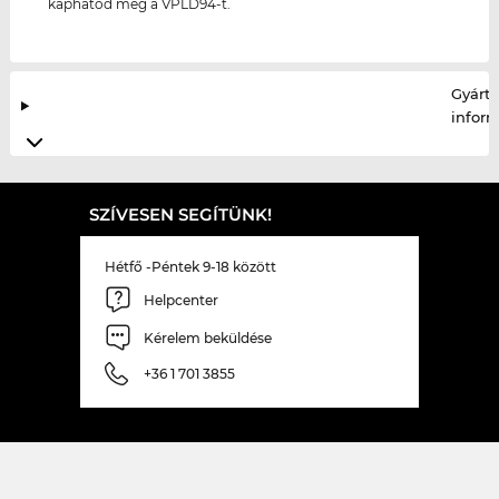
kaphatod meg a VPLD94-t.
Gyártó
infor
SZÍVESEN SEGÍTÜNK!
Hétfő -Péntek 9-18 között
Helpcenter
Kérelem beküldése
+36 1 701 3855