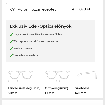
Adjon hozzá
receptet
el 11 898 Ft
Exkluzív Edel-Optics előnyök
Ingyenes kiszállítás és visszaküldés
30 napos visszaküldési garancia
Kedvező árak
Vásárlás számlára
Lencse szélesség (mm)
Orrnyereg (mm)
Szárhossz
51 mm
19 mm
140 mm