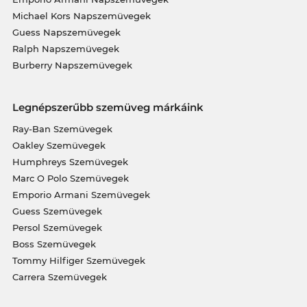
Michael Kors Napszemüvegek
Guess Napszemüvegek
Ralph Napszemüvegek
Burberry Napszemüvegek
Legnépszerűbb szemüveg márkáink
Ray-Ban Szemüvegek
Oakley Szemüvegek
Humphreys Szemüvegek
Marc O Polo Szemüvegek
Emporio Armani Szemüvegek
Guess Szemüvegek
Persol Szemüvegek
Boss Szemüvegek
Tommy Hilfiger Szemüvegek
Carrera Szemüvegek