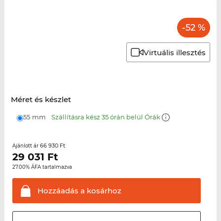
-52 %
Virtuális illesztés
Méret és készlet
55 mm
Szállításra kész 35 órán belül Órák
66 930 Ft
Ajánlott ár
29 031
Ft
27.00% ÁFA tartalmazva
Hozzáadás a
kosárhoz