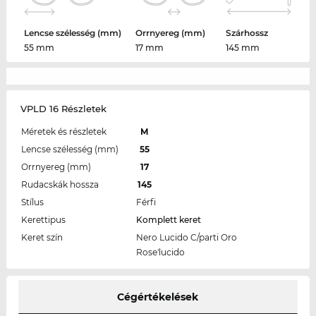
Lencse szélesség (mm)
Orrnyereg (mm)
Szárhossz
55 mm
17 mm
145 mm
VPLD 16 Részletek
Méretek és részletek
M
Lencse szélesség (mm)
55
Orrnyereg (mm)
17
Rudacskák hossza
145
Stílus
Férfi
Kerettipus
Komplett keret
Keret szín
Nero Lucido C/parti Oro
Rose'lucido
Cégértékelések