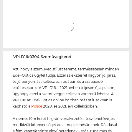
‌VPLD16/0304 Szemüvegkeret
Azt, hogy a szemüveg stílust teremt, természetesen minden
Edel-Optics ügyfél tudja. Ezzel az ékszerrel nagyon jól jársz,
és jó benyomást keltesz az irodában és a szabadidő
eltöltésekor is. A VPLD16 a 2021. évben teljesen új a piacon,
úgyhogy ezzel a szemüveggel teljesen korszerű lehetsz. A
VPLD16 az Edel-Optics online boltban más stílusokban is
kapható a
Police
2020. és 2021. évi kollekcióiban.
A
nemes fém
keret filigrán vonalvezetést tesz lehetővé, és
rendkívüli könnyedséget ad a megjelenésünknek. Ráadásul
a
fém keret
ek
szinte elnyűhetetlenek - erős, rugalmas és