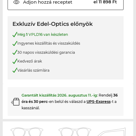
Adjon hozzá
receptet
el 11 898 Ft
Exkluzív Edel-Optics előnyök
Még
1
VPLD16 van készleten
Ingyenes kiszállítás és visszaküldés
30 napos visszaküldési garancia
Kedvező árak
Vásárlás számlára
Garantált kiszállítás
2026. augusztus 11.
-ig:
Rendelj
36
óra és 30 perc
-en belül és válaszd a
UPS-Express
-t a
kasszánál.