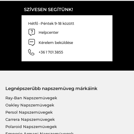
SZÍVESEN SEGÍTÜNK!
Hétfő -Péntek 9-18 között
Helpcenter
Kérelem beküldése
+36 1 701 3855
Legnépszerűbb napszemüveg márkáink
Ray-Ban Napszemüvegek
Oakley Napszemüvegek
Persol Napszemüvegek
Carrera Napszemüvegek
Polaroid Napszemüvegek
Emporio Armani Napszemüvegek