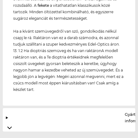
rozsdaálló. A
fekete
a vitathatatlan klasszikusok közé
tartozik. Minden öltözettel kombinálható, és egyszerre
sugároz eleganciát és természetességet.
Ha a kívánt szemüvegedről van szó, gondolkodás nélkül
csapj le rá. Raktáron van ez a darab számodra, és azonnal
tudjuk szállítani a szuper kedvezményes Edel-Optics áron.
13. 1.2 Ha dioptriás szemüveg és ha van raktáronA modell
raktáron van, és a Te dioptria értékeidnek megfelelően
csiszolt üvegeket gyorsan beleteszik a keretbe, úgyhogy
nagyon hamar a kezedbe veheted az új szemüvegedet. És a
legjobb jön a legvégén: Megéri azonnal megvenni, mert ez a
csúcs modell most éppen kiárusításban van! Csak amíg a
készlet tart.
Gyártó
infor