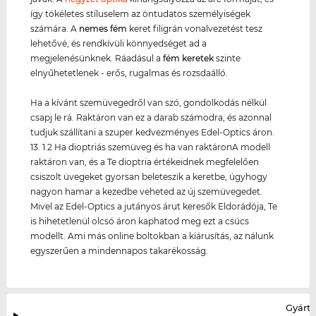
így tökéletes stíluselem az öntudatos személyiségek
számára. A
nemes fém
keret filigrán vonalvezetést tesz
lehetővé, és rendkívüli könnyedséget ad a
megjelenésünknek. Ráadásul a
fém keret
ek
szinte
elnyűhetetlenek - erős, rugalmas és rozsdaálló.
Ha a kívánt szemüvegedről van szó, gondolkodás nélkül
csapj le rá. Raktáron van ez a darab számodra, és azonnal
tudjuk szállítani a szuper kedvezményes Edel-Optics áron.
13. 1.2 Ha dioptriás szemüveg és ha van raktáronA modell
raktáron van, és a Te dioptria értékeidnek megfelelően
csiszolt üvegeket gyorsan beleteszik a keretbe, úgyhogy
nagyon hamar a kezedbe veheted az új szemüvegedet.
Mivel az Edel-Optics a jutányos árut keresők Eldorádója, Te
is hihetetlenül olcsó áron kaphatod meg ezt a csúcs
modellt. Ami más online boltokban a kiárusítás, az nálunk
egyszerűen a mindennapos takarékosság.
Gyártó