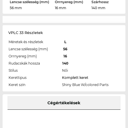
Lencse szélesség (mm)
Orrnyereg (mm)
Szárhossz
56 mm
16 mm
140 mm
VPLC 33 Részletek
Méretek és részletek
L
Lencse szélesség (mm)
56
Orrnyereg (mm)
16
Rudacskák hossza
140
Stílus
Női
Kerettipus
Komplett keret
Keret szín
Shiny Blue W/colored Parts
Cégértékelések