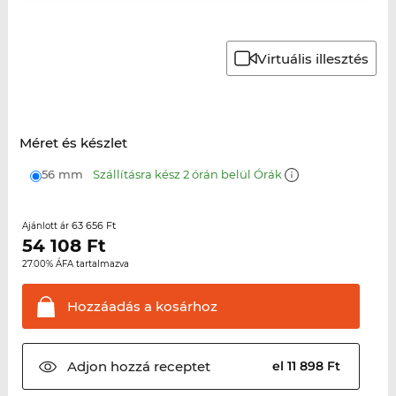
Virtuális illesztés
Méret és készlet
56 mm
Szállításra kész 2 órán belül Órák
63 656 Ft
Ajánlott ár
54 108
Ft
27.00% ÁFA tartalmazva
Hozzáadás a
kosárhoz
Adjon hozzá
receptet
el 11 898 Ft