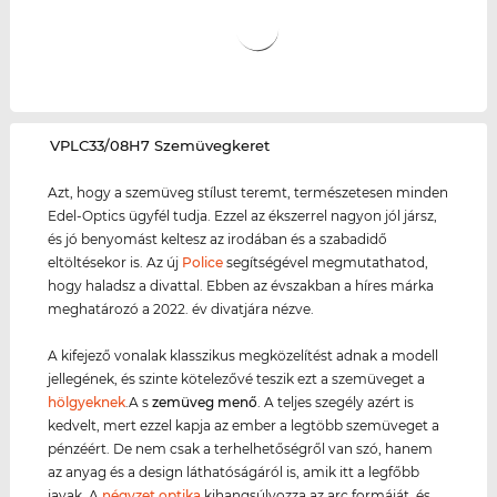
‌VPLC33/08H7 Szemüvegkeret
Azt, hogy a szemüveg stílust teremt, természetesen minden
Edel-Optics ügyfél tudja. Ezzel az ékszerrel nagyon jól jársz,
és jó benyomást keltesz az irodában és a szabadidő
eltöltésekor is. Az új
Police
segítségével megmutathatod,
hogy haladsz a divattal. Ebben az évszakban a híres márka
meghatározó a 2022. év divatjára nézve.
A kifejező vonalak klasszikus megközelítést adnak a modell
jellegének, és szinte kötelezővé teszik ezt a szemüveget a
hölgyeknek
.A s
zemüveg menő
. A teljes szegély azért is
kedvelt, mert ezzel kapja az ember a legtöbb szemüveget a
pénzéért. De nem csak a terhelhetőségről van szó, hanem
az anyag és a design láthatóságáról is, amik itt a legfőbb
javak. A
négyzet optika
kihangsúlyozza az arc formáját, és