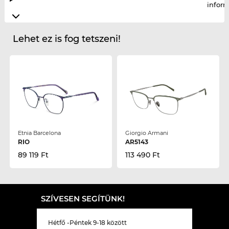
infor
Lehet ez is fog tetszeni!
Etnia Barcelona
Giorgio Armani
RIO
AR5143
89 119 Ft
113 490 Ft
SZÍVESEN SEGÍTÜNK!
Hétfő -Péntek 9-18 között