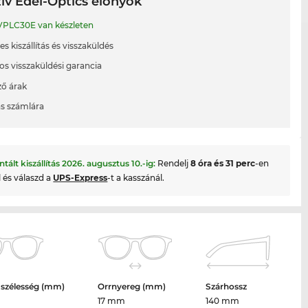
ív Edel-Optics előnyök
PLC30E van készleten
s kiszállítás és visszaküldés
os visszaküldési garancia
ő árak
ás számlára
ntált kiszállítás
2026. augusztus 10.
-ig:
Rendelj
8 óra és 31 perc
-en
l és válaszd a
UPS-Express
-t a kasszánál.
 szélesség (mm)
Orrnyereg (mm)
Szárhossz
17 mm
140 mm