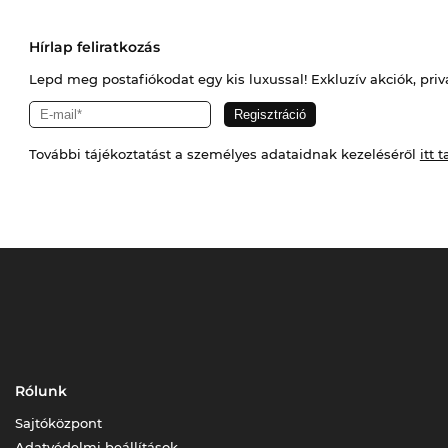
Hírlap feliratkozás
Lepd meg postafiókodat egy kis luxussal! Exkluzív akciók, priv
További tájékoztatást a személyes adataidnak kezeléséről
itt t
Rólunk
Sajtóközpont
Adatvédelmi beállítások