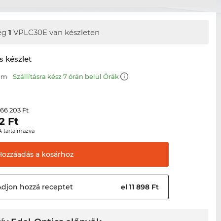
ég
1
VPLC30E van készleten
s készlet
 mm
Szállításra kész 7 órán belül Órák
66 203 Ft
r
2
Ft
A tartalmazva
Hozzáadás a
kosárhoz
Adjon hozzá
receptet
el 11 898 Ft