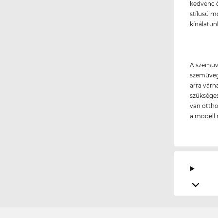
kedvenc 
stílusú mo
kínálatun
A szemüve
szemüvege
arra várn
szükséges
van ottho
a modell 