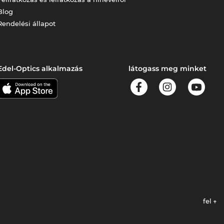
Blog
Rendelési állapot
Edel-Optics alkalmazás
látogass meg minket
fel