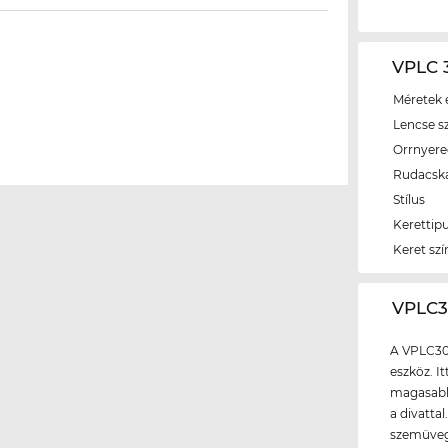
VPLC 
Méretek é
Lencse s
Orrnyer
Rudacsk
Stílus
Kerettip
Keret szí
‌VPLC
A VPLC30
eszköz. I
magasabb 
a divatta
szemüvegg