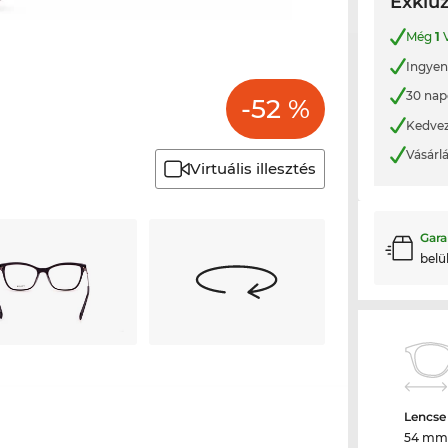
Exkluz
Még
1
V
Ingyene
30 nap
-52 %
Kedvez
Vásárl
Virtuális illesztés
Gara
belü
Lencse
54 mm