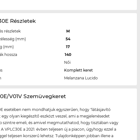
30E Részletek
s részletek
M
zélesség (mm)
54
eg (mm)
17
ák hossza
140
Női
us
Komplett keret
n
Melanzana Lucido
30E/V01V Szemüvegkeret
E esetében nem mondhatjuk egyszerűen, hogy "látásjavító
tt egy olyan kiegészítő eszközt veszel, ami a megjelenésedet
szintre emeli, és amivel megmutathatod, hogy tisztában vagy
l. A VPLC30E a 2021. évben teljesen új a piacon, úgyhogy ezzel a
el teljesen korszerű lehetsz. Tulajdonképpen jobban illene a