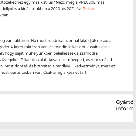
öltözékedhez egy másik stílus? Nézd meg a VPLC30E más
delljeit is a kínálatunkban a 2020. és 2021. évi
Police
kban.
g van raktáron. Ha most rendelsz, azonnal kiküldjük neked a
det.A keret raktáron van, és mindig lelkes optikusaink csak
ak, hogy saját műhelyünkben beleillesszék a számodra
 üvegeket. Pillanatok alatt kész a szemüveged, és máris nálad
n! Most döntsél és biztosítsd a rendkívüli kedvezményt, mert ez
most kiárusításban van! Csak amíg a készlet tart.
Gyártói
inform