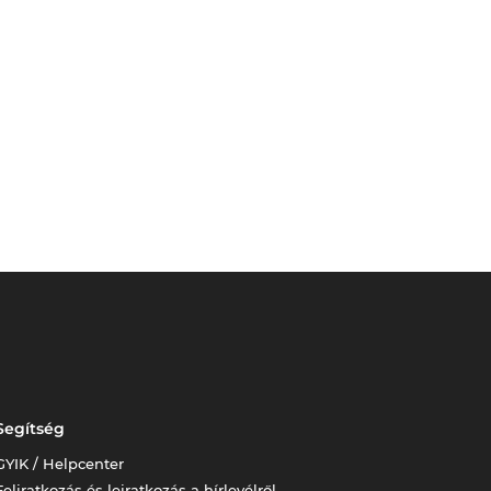
Segítség
GYIK / Helpcenter
Feliratkozás és leiratkozás a hírlevélről