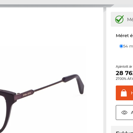
M
Méret é
54
Ajánlott á
28 76
27.00% ÁF