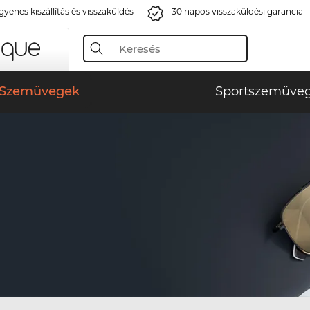
gyenes kiszállítás és visszaküldés
30 napos visszaküldési garancia
Szemüvegek
Sportszemüve