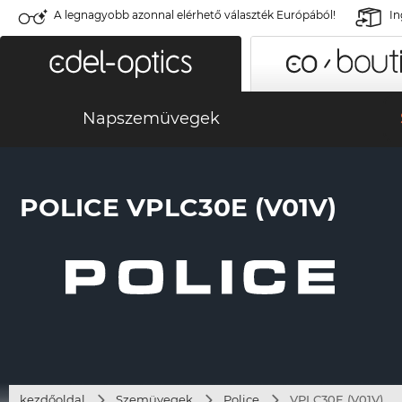
A legnagyobb azonnal elérhető választék Európából!
In
Napszemüvegek
POLICE VPLC30E (V01V)
kezdőoldal
Szemüvegek
Police
VPLC30E (V01V)