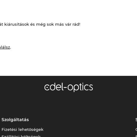
át kiárusítások és még sok más vár rád!
alálsz
.
Szolgáltatás
Fizetési lehetőségek
Szállítási költségek