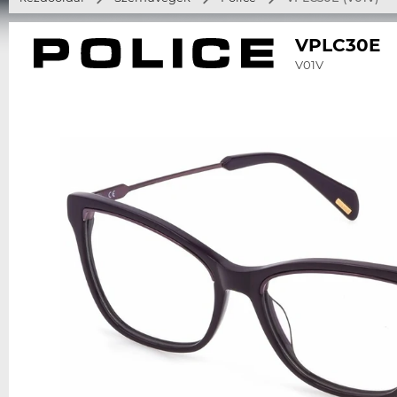
VPLC30E
V01V