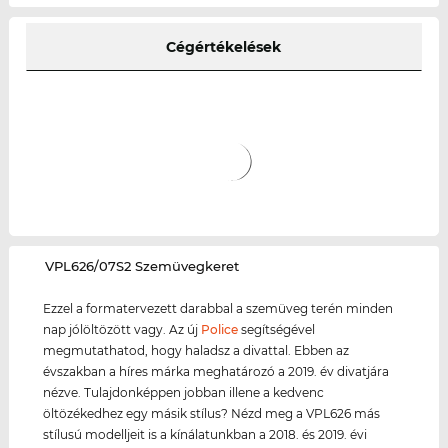
Cégértékelések
‌VPL626/07S2 Szemüvegkeret
Ezzel a formatervezett darabbal a szemüveg terén minden
nap jólöltözött vagy. Az új
Police
segítségével
megmutathatod, hogy haladsz a divattal. Ebben az
évszakban a híres márka meghatározó a 2019. év divatjára
nézve. Tulajdonképpen jobban illene a kedvenc
öltözékedhez egy másik stílus? Nézd meg a VPL626 más
stílusú modelljeit is a kínálatunkban a 2018. és 2019. évi