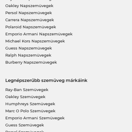
Oakley Napszemüvegek
Persol Napszemüvegek
Carrera Napszemüvegek
Polaroid Napszemüvegek
Emporio Armani Napszemüvegek
Michael Kors Napszemüvegek
Guess Napszemüvegek
Ralph Napszemüvegek
Burberry Napszemüvegek
Legnépszerűbb szemüveg márkáink
Ray-Ban Szemüvegek
Oakley Szemüvegek
Humphreys Szemüvegek
Marc O Polo Szemüvegek
Emporio Armani Szemüvegek
Guess Szemüvegek
Persol Szemüvegek