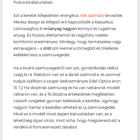
Police kínálatunkban.
Ezt a keretet kifejezetten energikus
nők számára
tervezték.
Merész design és kifejező erő kapcsolódik a klasszikus
csinossághoz.A
műanyag
nagyon
könnyű és rugalmas
anyag. Ez hosszú élettartamot és nagyfokú viselési
komfortot eredményez. Mindegy, hogy természetes vagy
extravagáns – a
zöld
szín kiemel a tömegből.és tökéletes
kellékké teszi a szemüvegedet.
Ha a kívánt szemüvegedről van szó, gondolkodás nélkül
csapj le rá. Raktáron van ez a darab számodra, és azonnal
tudjuk szállítani a szuper kedvezményes Edel-Optics áron.
13. 1.2 Ha dioptriás szemüveg és ha van raktáronA modell
raktáron van, és a Te dioptria értékeidnek megfelelően
csiszolt üvegeket gyorsan beleteszik a keretbe, úgyhogy
nagyon hamar a kezedbe veheted az új szemüvegedet.
Mivel ez a modell most éppen kiárusításban van, ez a
lehetőség olyan olcsó, mint soha, hogy megszerezd ezt a
rendkívüli formatervezett darabot.