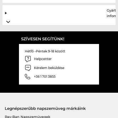
Gyártó
infor
SZÍVESEN SEGÍTÜNK!
Hétfő -Péntek 9-18 között
Helpcenter
Kérelem beküldése
+36 1 701 3855
Legnépszerűbb napszemüveg márkáink
Ray-Ban Napszemüvegek