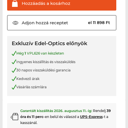
Hozzáadás a
kosárhoz
Adjon hozzá
receptet
el 11 898 Ft
Exkluzív Edel-Optics előnyök
Még
1
VPL626 van készleten
Ingyenes kiszállítás és visszaküldés
30 napos visszaküldési garancia
Kedvező árak
Vásárlás számlára
Garantált kiszállítás
2026. augusztus 11.
-ig:
Rendelj
39
óra és 11 perc
-en belül és válaszd a
UPS-Express
-t a
kasszánál.