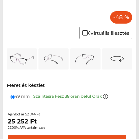
-48 %
Virtuális illesztés
Méret és készlet
49 mm
Szállításra kész 38 órán belül Órák
52 744 Ft
Ajánlott ár
25 252
Ft
27.00% ÁFA tartalmazva