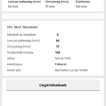
Lencse szélesség (mm)
Orrnyereg (mm)
Szárhossz
54 mm
17 mm
145 mm
VPL 564F Részletek
Méretek és részletek
S
Lencse szélesség (mm)
54
Orrnyereg (mm)
17
Rudacskák hossza
145
Stílus
Női és Férfi
Kerettipus
Félkeret
Keret szín
Bachelite Lucida Totale
Cégértékelések