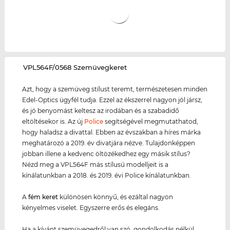
‌VPL564F/0568 Szemüvegkeret
Azt, hogy a szemüveg stílust teremt, természetesen minden
Edel-Optics ügyfél tudja. Ezzel az ékszerrel nagyon jól jársz,
és jó benyomást keltesz az irodában és a szabadidő
eltöltésekor is. Az új
Police
segítségével megmutathatod,
hogy haladsz a divattal. Ebben az évszakban a híres márka
meghatározó a 2019. év divatjára nézve. Tulajdonképpen
jobban illene a kedvenc öltözékedhez egy másik stílus?
Nézd meg a VPL564F más stílusú modelljeit is a
kínálatunkban a 2018. és 2019. évi Police kínálatunkban.
A
fém keret
különösen könnyű, és ezáltal nagyon
kényelmes viselet. Egyszerre erős és elegáns.
Ha a kívánt szemüvegedről van szó, gondolkodás nélkül