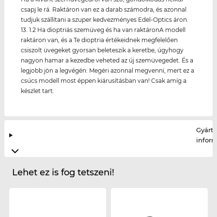
csapj le rá. Raktáron van ez a darab számodra, és azonnal
tudjuk szállítani a szuper kedvezményes Edel-Optics áron.
13. 1.2 Ha dioptriás szemüveg és ha van raktáronA modell
raktáron van, és a Te dioptria értékeidnek megfelelően
csiszolt üvegeket gyorsan beleteszik a keretbe, úgyhogy
nagyon hamar a kezedbe veheted az új szemüvegedet. És a
legjobb jön a legvégén: Megéri azonnal megvenni, mert ez a
csúcs modell most éppen kiárusításban van! Csak amíg a
készlet tart.
Gyártó
infor
Lehet ez is fog tetszeni!