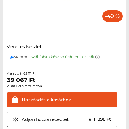
-40 %
Méret és készlet
54 mm
Szállításra kész 39 órán belül Órák
65 111 Ft
Ajánlott ár
39 067
Ft
27.00% ÁFA tartalmazva
Hozzáadás a
kosárhoz
Adjon hozzá
receptet
el 11 898 Ft