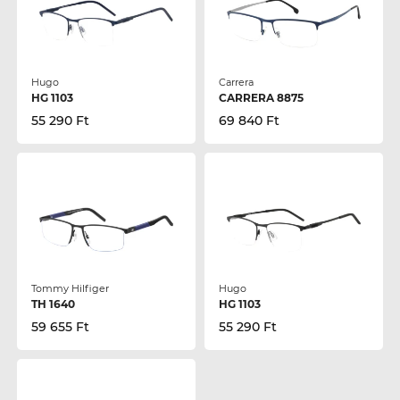
Hugo
Carrera
HG 1103
CARRERA 8875
55 290 Ft
69 840 Ft
Tommy Hilfiger
Hugo
TH 1640
HG 1103
59 655 Ft
55 290 Ft