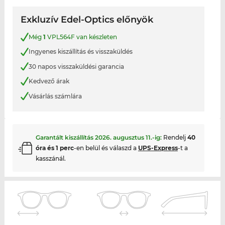
Exkluzív Edel-Optics előnyök
Még
1
VPL564F van készleten
Ingyenes kiszállítás és visszaküldés
30 napos visszaküldési garancia
Kedvező árak
Vásárlás számlára
Garantált kiszállítás
2026. augusztus 11.
-ig:
Rendelj
40
óra és 1 perc
-en belül és válaszd a
UPS-Express
-t a
kasszánál.