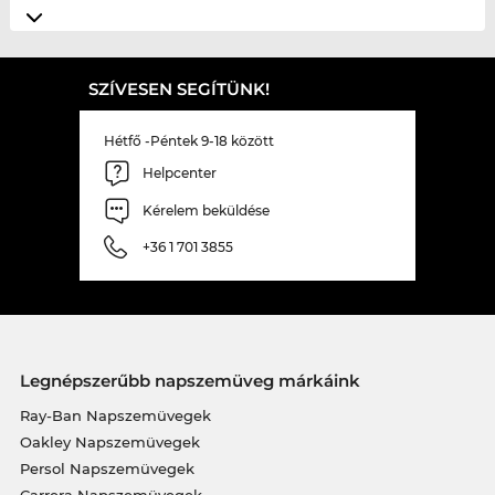
SZÍVESEN SEGÍTÜNK!
Hétfő -Péntek 9-18 között
Helpcenter
Kérelem beküldése
+36 1 701 3855
Legnépszerűbb napszemüveg márkáink
Ray-Ban Napszemüvegek
Oakley Napszemüvegek
Persol Napszemüvegek
Carrera Napszemüvegek