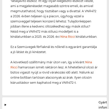
"látásjavító eszköz. Itt egy olyan kiegészítő eszközt veszel,
ami a megjelenésedet magasabb szintre emeli, és amivel
megmutathatod, hogy tisztában vagy a divattal. A VNR472
a 2026. évben teljesen új a piacon, úgyhogy ezzel a
szemüveggel teljesen korszerű lehetsz. Tulajdonképpen
jobban illene a kedvenc öltözékedhez egy másik stílus?
Nézd meg a VNR472 más stílusú modelljeit is a
kínálatunkban a 2025. és 2026. évi
Nina Ricci
kínálatunkban.
Ez a Szemüvegek férfiaknál és nőknél is egyaránt garantálja
a jó látást és jó kinézetet.
A következő szállítmány már úton van, így a kívánt
Nina
Ricci
hamarosan ismét raktáron lesz. A hihetetlenül olcsó ár
biztos vigaszt nyújt a rövid várakozási idő alatt. Nálunk az
online boltban tartósan alacsonyak az árak. Ilyen olcsón
kiárusításkor sem kaphatod meg a VNR472-t.
Gyártó
infor