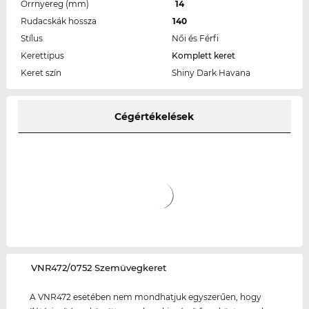
Orrnyereg (mm)
14
Rudacskák hossza
140
Stílus
Női és Férfi
Kerettipus
Komplett keret
Keret szín
Shiny Dark Havana
Cégértékelések
‌VNR472/0752 Szemüvegkeret
A VNR472 esetében nem mondhatjuk egyszerűen, hogy