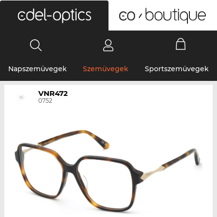
0
Napszemüvegek
Szemüvegek
Sportszemüvegek
VNR472
0752