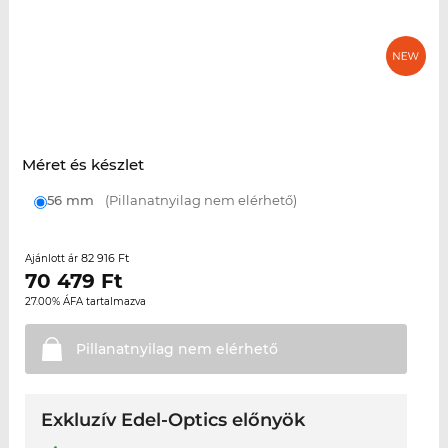
Méret és készlet
56 mm
(Pillanatnyilag nem elérhető)
82 916 Ft
Ajánlott ár
70 479
Ft
27.00% ÁFA tartalmazva
Pillanatnyilag nem
elérhető
Exkluzív Edel-Optics előnyök