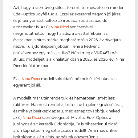
Azt, hogy a szemüveg stílust teremt, természetesen minden
Edel-Optics ügyfél tudja. Ezzel az ékszerrel nagyon jól jársz,
és jó benyomást keltesz az irodában és a szabadidő
eltöltésekor is. Az új
Nina Ricci
segítségével
megmutathatod, hogy haladsz a divattal. Ebben az
évszakban a híres márka meghatározó a 2026. év divatjára
nézve. Tulajdonképpen jobban illene a kedvenc
öltözékedhez egy másik stílus? Nézd meg a VNR467 más
stílusú modelljeit is a kínálatunkban a 2025. és 2026. évi Nina
Ricci kínálatunkban.
Ez a
Nina Ricci
modell sokoldalú, nőknek és férfiaknak is
egyaránt jól áll.
A modellt már utánrendeltük, és hamarosan ismét lesz
raktáron. Ha most rendelsz, biztosítod a jelenlegi olcsó árat,
és mihelyt beérkezik az áru, még aznap továbbítjuk neked
az új
Nina Ricci
szemüvegedet. Mivel az Edel-Optics a
jutányos árut keresők Eldorádója, Te is hihetetlenül olcsó
áron kaphatod meg ezt a csúcs modellt. Ami más online
boltokban a kiárusítás, az nálunk egyszerűen a