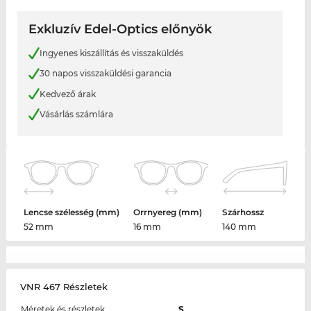
Exkluzív Edel-Optics előnyök
Ingyenes kiszállítás és visszaküldés
30 napos visszaküldési garancia
Kedvező árak
Vásárlás számlára
Lencse szélesség (mm)
Orrnyereg (mm)
Szárhossz
52 mm
16 mm
140 mm
VNR 467 Részletek
Méretek és részletek
S