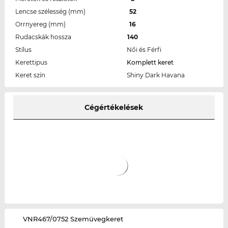
Lencse szélesség (mm)
52
Orrnyereg (mm)
16
Rudacskák hossza
140
Stílus
Női és Férfi
Kerettipus
Komplett keret
Keret szín
Shiny Dark Havana
Cégértékelések
‌VNR467/0752 Szemüvegkeret