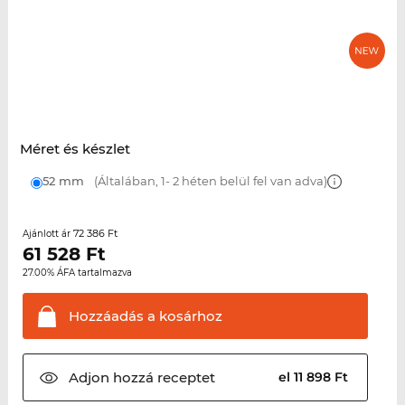
Méret és készlet
52 mm
(Általában, 1- 2 héten belül fel van adva)
72 386 Ft
Ajánlott ár
61 528
Ft
27.00% ÁFA tartalmazva
Hozzáadás a
kosárhoz
Adjon hozzá
receptet
el 11 898 Ft