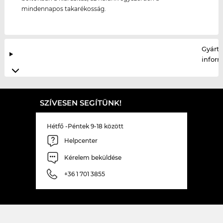
mindennapos takarékosság.
Gyártó
infor
SZÍVESEN SEGÍTÜNK!
Hétfő -Péntek 9-18 között
Helpcenter
Kérelem beküldése
+36 1 701 3855