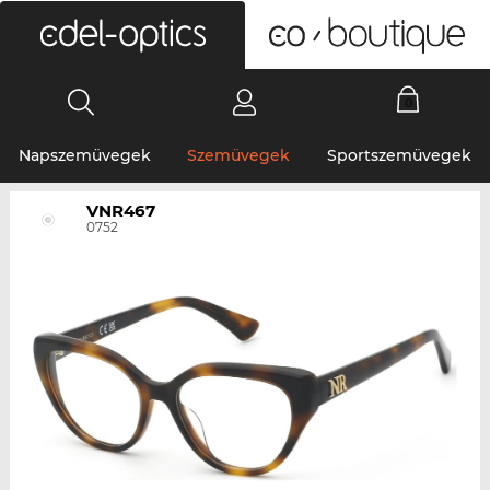
0
Napszemüvegek
Szemüvegek
Sportszemüvegek
VNR467
0752