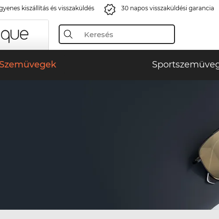
gyenes kiszállítás és visszaküldés
30 napos visszaküldési garancia
Szemüvegek
Sportszemüve