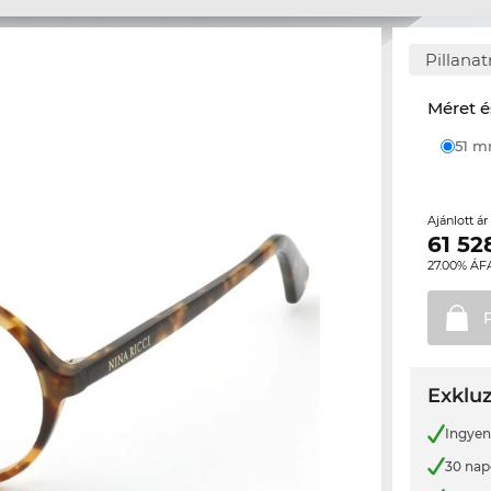
Pillana
Méret é
51 
Ajánlott á
61 52
27.00% ÁF
Exkluz
Ingyene
30 nap