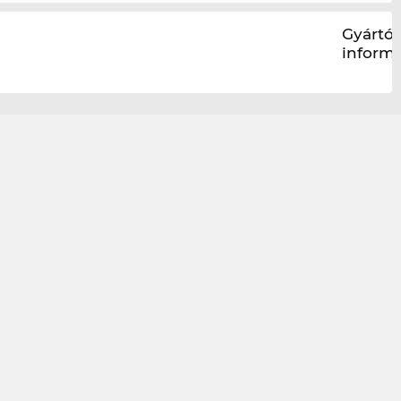
Gyártói
inform