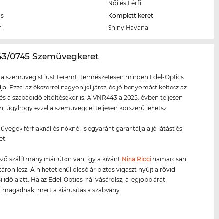
Női és Férfi
us
Komplett keret
n
Shiny Havana
43/0745 Szemüvegkeret
 a szemüveg stílust teremt, természetesen minden Edel-Optics
ja. Ezzel az ékszerrel nagyon jól jársz, és jó benyomást keltesz az
és a szabadidő eltöltésekor is. A VNR443 a 2025. évben teljesen
on, úgyhogy ezzel a szemüveggel teljesen korszerű lehetsz.
üvegek férfiaknál és nőknél is egyaránt garantálja a jó látást és
et.
ző szállítmány már úton van, így a kívánt
Nina Ricci
hamarosan
áron lesz. A hihetetlenül olcsó ár biztos vigaszt nyújt a rövid
 idő alatt. Ha az Edel-Optics-nál vásárolsz, a legjobb árat
d magadnak, mert a kiárusítás a szabvány.