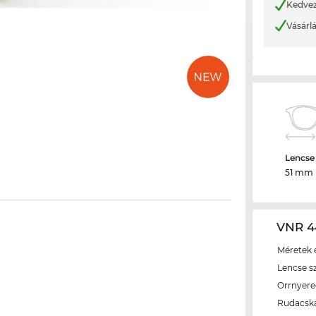
Kedvez
Vásárl
Lencse
51 mm
VNR 4
Méretek é
Lencse s
Orrnyer
Rudacsk