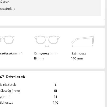
ő árak
ás számlára
 szélesség (mm)
Orrnyereg (mm)
Szárhossz
18 mm
140 mm
43 Részletek
s részletek
S
zélesség (mm)
51
eg (mm)
18
ák hossza
140