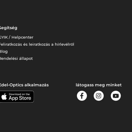
Segítség
GYIK / Helpcenter
Feliratkozás és leiratkozás a hírlevélről
Blog
Rendelési állapot
Edel-Optics alkalmazás
látogass meg minket