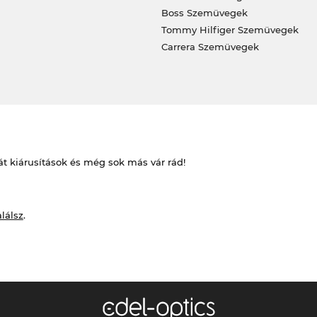
Boss Szemüvegek
Tommy Hilfiger Szemüvegek
Carrera Szemüvegek
át kiárusítások és még sok más vár rád!
alálsz
.