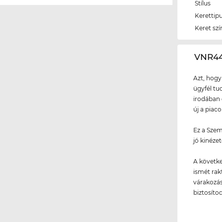
Stílus
Kerettip
Keret szí
‌VNR4
Azt, hogy
ügyfél tud
irodában 
új a piac
Ez a Szem
jó kinézet
A követke
ismét rakt
várakozási
biztosíto