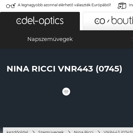
A legnagyobb azonnal elérhető választék Európából!
In
Napszemüvegek
NINA RICCI VNR443 (0745)
kezdőoldal
Szemüvegek
Nina Ricci
VNR443 (0745)