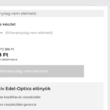
tnyilag nem elérhető
s készlet
mm
(Pillanatnyilag nem elérhető)
72 386 Ft
r
8
Ft
A tartalmazva
Pillanatnyilag nem
elérhető
ív Edel-Optics előnyök
s kiszállítás és visszaküldés
os visszaküldési garancia