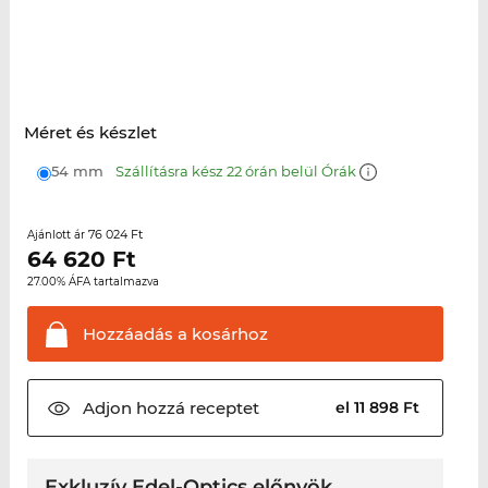
Méret és készlet
54 mm
Szállításra kész 22 órán belül Órák
76 024 Ft
Ajánlott ár
64 620
Ft
27.00% ÁFA tartalmazva
Hozzáadás a
kosárhoz
Adjon hozzá
receptet
el 11 898 Ft
Exkluzív Edel-Optics előnyök