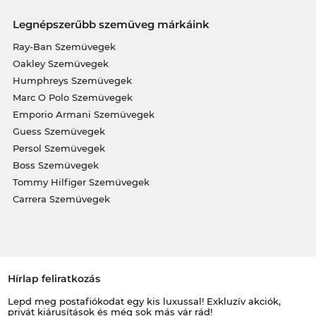
Legnépszerűbb szemüveg márkáink
Ray-Ban Szemüvegek
Oakley Szemüvegek
Humphreys Szemüvegek
Marc O Polo Szemüvegek
Emporio Armani Szemüvegek
Guess Szemüvegek
Persol Szemüvegek
Boss Szemüvegek
Tommy Hilfiger Szemüvegek
Carrera Szemüvegek
Hírlap feliratkozás
Lepd meg postafiókodat egy kis luxussal! Exkluzív akciók,
privát kiárusítások és még sok más vár rád!