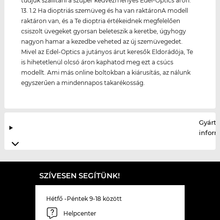
tudjuk szállítani a szuper kedvezményes Edel-Optics áron.
13. 1.2 Ha dioptriás szemüveg és ha van raktáronA modell
raktáron van, és a Te dioptria értékeidnek megfelelően
csiszolt üvegeket gyorsan beleteszik a keretbe, úgyhogy
nagyon hamar a kezedbe veheted az új szemüvegedet.
Mivel az Edel-Optics a jutányos árut keresők Eldorádója, Te
is hihetetlenül olcsó áron kaphatod meg ezt a csúcs
modellt. Ami más online boltokban a kiárusítás, az nálunk
egyszerűen a mindennapos takarékosság.
Gyártó
infor
SZÍVESEN SEGÍTÜNK!
Hétfő -Péntek 9-18 között
Helpcenter