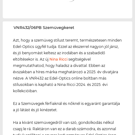
‌VNR432/06PB Szemüvegkeret
Azt, hogy a szemüveg stílust teremt, természetesen minden
Edel-Optics ügyfél tudja. Ezzel az ékszerrel nagyon jól jársz,
és jó benyomást keltesz az irodában és a szabadidő
eltöltésekor is. Az új
Nina Ricci
segítségével
megmutathatod, hogy haladsz a divattal. Ebben az
évszakban a híres márka meghatározó a 2025. év divatjára
nézve. A VNR432 az Edel-Optics online boltban más
stílusokban is kapható a Nina Ricci 2024. és 2025. évi
kollekcióiban.
Ez a Szemüvegek férfiaknál és nőknél is egyaránt garantálja
a jó látást és jó kinézetet.
Ha a kívánt szemüvegedről van szó, gondolkodás nélkül
csapj le rá. Raktáron van ez a darab számodra, és azonnal