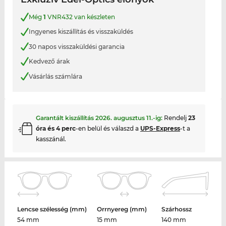
Még
1
VNR432 van készleten
Ingyenes kiszállítás és visszaküldés
30 napos visszaküldési garancia
Kedvező árak
Vásárlás számlára
Garantált kiszállítás
2026. augusztus 11.
-ig:
Rendelj
23
óra és 4 perc
-en belül és válaszd a
UPS-Express
-t a
kasszánál.
Lencse szélesség (mm)
Orrnyereg (mm)
Szárhossz
54 mm
15 mm
140 mm