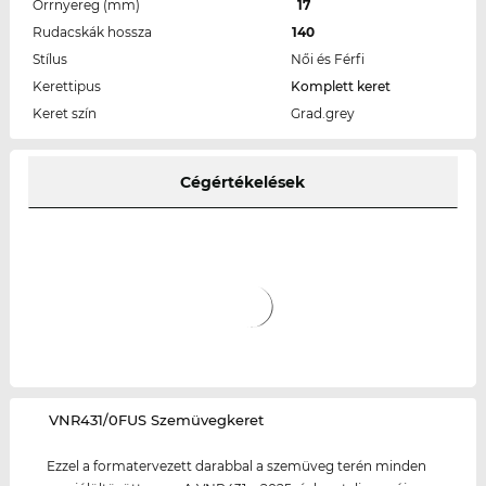
Orrnyereg (mm)
17
Rudacskák hossza
140
Stílus
Női és Férfi
Kerettipus
Komplett keret
Keret szín
Grad.grey
Cégértékelések
‌VNR431/0FUS Szemüvegkeret
Ezzel a formatervezett darabbal a szemüveg terén minden