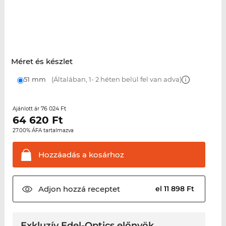
Méret és készlet
51 mm
(Általában, 1- 2 héten belül fel van adva)
76 024 Ft
Ajánlott ár
64 620
Ft
27.00% ÁFA tartalmazva
Hozzáadás a
kosárhoz
Adjon hozzá
receptet
el 11 898 Ft
Exkluzív Edel-Optics előnyök