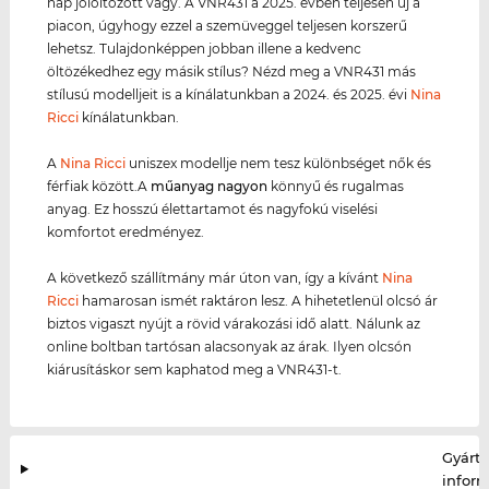
nap jólöltözött vagy. A VNR431 a 2025. évben teljesen új a
piacon, úgyhogy ezzel a szemüveggel teljesen korszerű
lehetsz. Tulajdonképpen jobban illene a kedvenc
öltözékedhez egy másik stílus? Nézd meg a VNR431 más
stílusú modelljeit is a kínálatunkban a 2024. és 2025. évi
Nina
Ricci
kínálatunkban.
A
Nina Ricci
uniszex modellje nem tesz különbséget nők és
férfiak között.A
műanyag
nagyon
könnyű és rugalmas
anyag. Ez hosszú élettartamot és nagyfokú viselési
komfortot eredményez.
A következő szállítmány már úton van, így a kívánt
Nina
Ricci
hamarosan ismét raktáron lesz. A hihetetlenül olcsó ár
biztos vigaszt nyújt a rövid várakozási idő alatt. Nálunk az
online boltban tartósan alacsonyak az árak. Ilyen olcsón
kiárusításkor sem kaphatod meg a VNR431-t.
Gyártó
infor