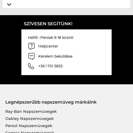
SZÍVESEN SEGÍTÜNK!
Hétfő -Péntek 9-18 között
Helpcenter
Kérelem beküldése
+36 1 701 3855
Legnépszerűbb napszemüveg márkáink
Ray-Ban Napszemüvegek
Oakley Napszemüvegek
Persol Napszemüvegek
Carrera Napszemüvegek