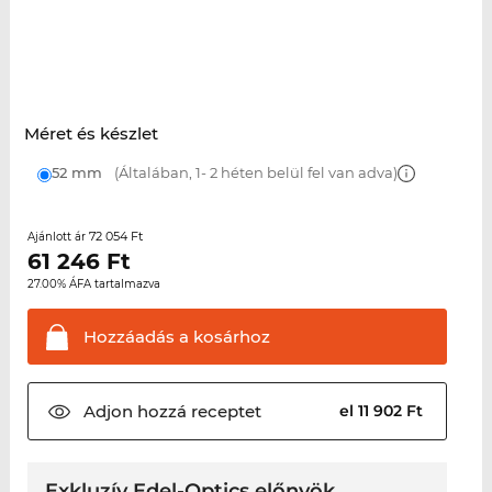
Méret és készlet
52 mm
(Általában, 1- 2 héten belül fel van adva)
72 054 Ft
Ajánlott ár
61 246
Ft
27.00% ÁFA tartalmazva
Hozzáadás a
kosárhoz
Adjon hozzá
receptet
el 11 902 Ft
Exkluzív Edel-Optics előnyök