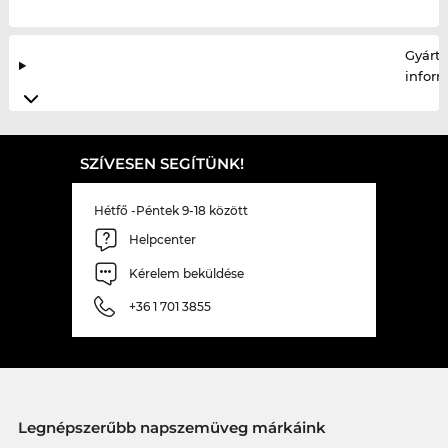
Gyártó
infor
SZÍVESEN SEGÍTÜNK!
Hétfő -Péntek 9-18 között
Helpcenter
Kérelem beküldése
+36 1 701 3855
Legnépszerűbb napszemüveg márkáink