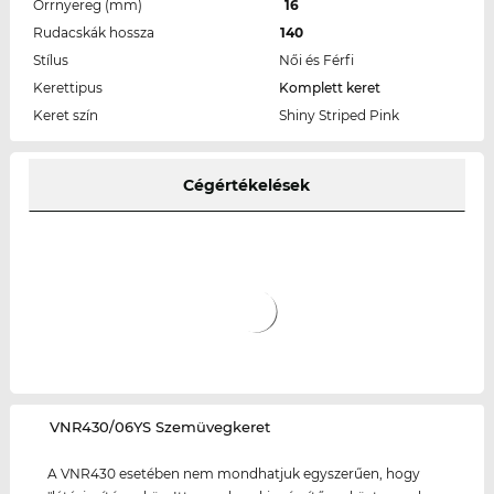
Orrnyereg (mm)
16
Rudacskák hossza
140
Stílus
Női és Férfi
Kerettipus
Komplett keret
Keret szín
Shiny Striped Pink
Cégértékelések
‌VNR430/06YS Szemüvegkeret
A VNR430 esetében nem mondhatjuk egyszerűen, hogy