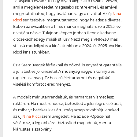
"látásjavító eszköz. Itt egy olyan kiegészítő eszközt veszel,
ami a megjelenésedet magasabb szintre emeli, és amivel
megmutathatod, hogy tisztában vagy a divattal. Az új
Nina
Ricci
segítségével megmutathatod, hogy haladsz a divattal.
Ebben az évszakban a híres márka meghatározó a 2025. év
divatjára nézve. Tulajdonképpen jobban illene a kedvenc
öltözékedhez egy másik stílus? Nézd meg a VNR430 más
stílusú modelljeit is a kínálatunkban a 2024. és 2025. évi Nina
Ricci kínálatunkban.
Ez a Szemüvegek férfiaknál és nőknél is egyaránt garantálja
a jó látást és jó kinézetet.A
műanyag
nagyon
könnyű és
rugalmas anyag. Ez hosszú élettartamot és nagyfokú
viselési komfortot eredményez.
A modellt már utánrendeltük, és hamarosan ismét lesz
raktáron. Ha most rendelsz, biztosítod a jelenlegi olcsó árat,
és mihelyt beérkezik az áru, még aznap továbbítjuk neked
az új
Nina Ricci
szemüvegedet. Ha az Edel-Optics-nál
vásárolsz, a legjobb árat biztosítod magadnak, mert a
kiárusítás a szabvány.