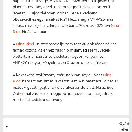
nap jólöltözött vagy. A VNR426 a 2025. évben teljesen új a
piacon, úgyhogy ezzel a szemüveggel teljesen korszerű
lehetsz. Tulajdonképpen jobban illene a kedvenc
öltözékedhez egy másik stílus? Nézd meg a VNR426 más
stílusú modelljeit is a kínálatunkban a 2024. és 2025. évi
Nina
Ricci
kínálatunkban.
A
Nina Ricci
uniszex modellje nem tesz különbséget nők és
férfiak között. Az ehhez hasonló
műanyag
szemüvegek
élettartama hosszú, és viseletük nagyon kényelmes.
VNR426 nagyon kényelmesen ül az orron és a füleken.
A következő szállítmány már úton van, így a kívánt
Nina
Ricci
hamarosan ismét raktáron lesz. A hihetetlenül olcsó ár
biztos vigaszt nyújt a rövid várakozási idő alatt. Ha az Edel-
Optics-nál vásárolsz, a legjobb árat biztosítod magadnak,
mert a kiárusítás a szabvány.
Gyártó
infor