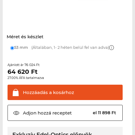
Méret és készlet
53 mm
(Általában, 1- 2 héten belül fel van adva)
76 024 Ft
Ajánlott ár
64 620
Ft
27.00% ÁFA tartalmazva
Hozzáadás a
kosárhoz
Adjon hozzá
receptet
el 11 898 Ft
Exkluzív Edel-Optics előnyök