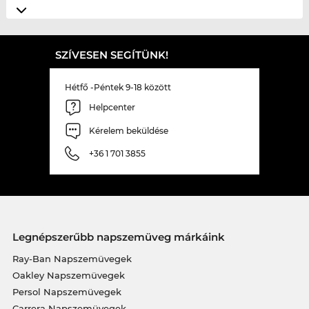
SZÍVESEN SEGÍTÜNK!
Hétfő -Péntek 9-18 között
Helpcenter
Kérelem beküldése
+36 1 701 3855
Legnépszerűbb napszemüveg márkáink
Ray-Ban Napszemüvegek
Oakley Napszemüvegek
Persol Napszemüvegek
Carrera Napszemüvegek