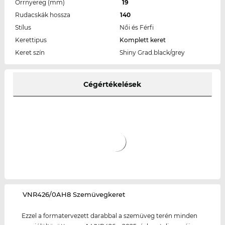
Orrnyereg (mm)
19
Rudacskák hossza
140
Stílus
Női és Férfi
Kerettipus
Komplett keret
Keret szín
Shiny Grad.black/grey
Cégértékelések
‌VNR426/0AH8 Szemüvegkeret
Ezzel a formatervezett darabbal a szemüveg terén minden