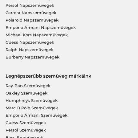
Persol Napszemüvegek
Carrera Napszemüvegek
Polaroid Napszemüvegek
Emporio Armani Napszemüvegek
Michael Kors Napszemüvegek
Guess Napszemüvegek
Ralph Napszemüvegek
Burberry Napszemüvegek
Legnépszerűbb szemüveg márkáink
Ray-Ban Szemüvegek
Oakley Szemüvegek
Humphreys Szemüvegek
Marc O Polo Szemüvegek
Emporio Armani Szemüvegek
Guess Szemüvegek
Persol Szemüvegek
Boss Szemüvegek