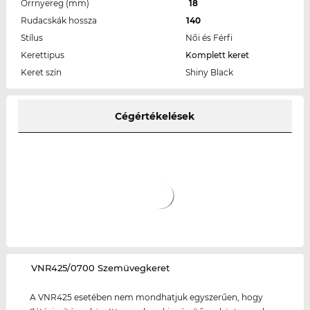
Orrnyereg (mm)
18
Rudacskák hossza
140
Stílus
Női és Férfi
Kerettipus
Komplett keret
Keret szín
Shiny Black
Cégértékelések
‌VNR425/0700 Szemüvegkeret
A VNR425 esetében nem mondhatjuk egyszerűen, hogy