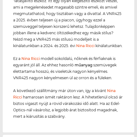
"látásjavító eszköz. Itt egy olyan kiegészítő eszközt veszel,
ami a megjelenésedet magasabb szintre emeli, és amivel
megmutathatod, hogy tisztában vagy a divattal. A VNR425
a 2025. évben teljesen új a piacon, úgyhogy ezzel a
szemüveggel teljesen korszerű lehetsz. Tulajdonképpen
jobban illene a kedvenc öltözékedhez egy másik stílus?
Nézd meg a VNR425 más stílusú modelljeit is a
kínálatunkban a 2024. és 2025. évi
Nina Ricci
kínálatunkban.
Ez a
Nina Ricci
modell sokoldalú, nőknek és férfiaknak is
egyaránt jól áll. Az ehhez hasonló
műanyag
szemüvegek
élettartama hosszú, és viseletük nagyon kényelmes.
VNR425 nagyon kényelmesen ül az orron és a füleken.
A következő szállítmány már úton van, így a kívánt
Nina
Ricci
hamarosan ismét raktáron lesz. A hihetetlenül olcsó ár
biztos vigaszt nyújt a rövid várakozási idő alatt. Ha az Edel-
Optics-nál vásárolsz, a legjobb árat biztosítod magadnak,
mert a kiárusítás a szabvány.