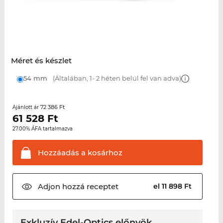
Méret és készlet
54 mm
(Általában, 1- 2 héten belül fel van adva)
72 386 Ft
Ajánlott ár
61 528
Ft
27.00% ÁFA tartalmazva
Hozzáadás a
kosárhoz
Adjon hozzá
receptet
el 11 898 Ft
Exkluzív Edel-Optics előnyök