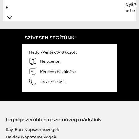
Gyártó
infor
SZÍVESEN SEGÍTÜNK!
Hétfő -Péntek 9-18 között
Helpcenter
Kérelem beküldése
+36 1 701 3855
Legnépszerűbb napszemüveg márkáink
Ray-Ban Napszemüvegek
Oakley Napszemüvegek