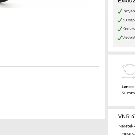
Exkluz
Ingyene
30 nap
Kedvez
Vásárl
Lencse
50 mm
VNR 41
Méretek é
Lencse s