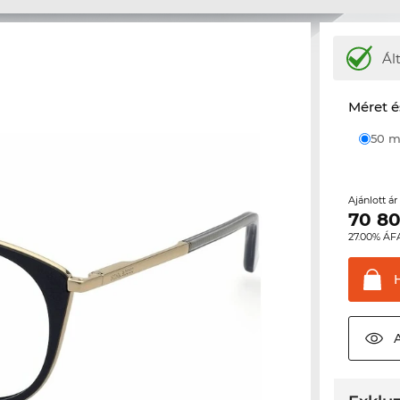
Ál
Méret é
50
Ajánlott á
70 8
27.00% ÁF