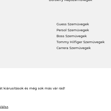
Guess Szemüvegek
Persol Szemüvegek
Boss Szemüvegek
Tommy Hilfiger Szemüvegek
Carrera Szemüvegek
át kiárusítások és még sok más vár rád!
alálsz
.