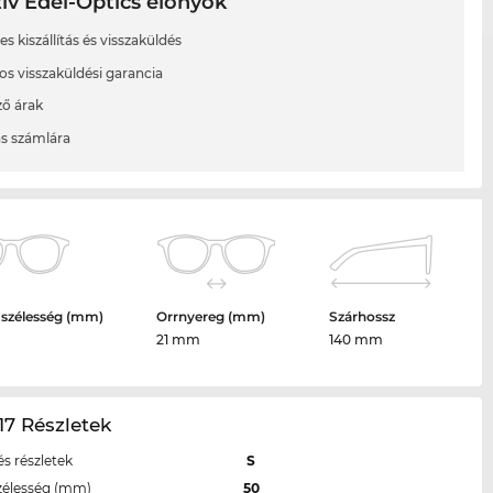
ív Edel-Optics előnyök
s kiszállítás és visszaküldés
os visszaküldési garancia
ő árak
ás számlára
 szélesség (mm)
Orrnyereg (mm)
Szárhossz
21 mm
140 mm
7 Részletek
s részletek
S
zélesség (mm)
50