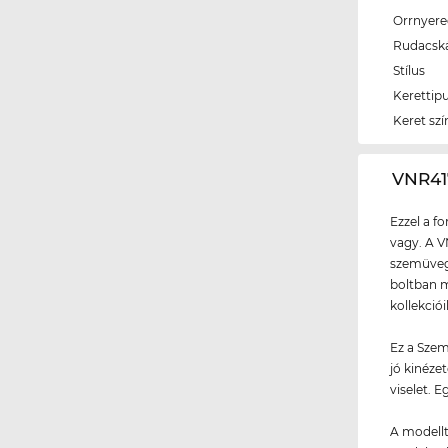
Orrnyer
Rudacsk
Stílus
Kerettip
Keret szí
‌VNR4
Ezzel a f
vagy. A V
szemüvegg
boltban m
kollekció
Ez a Szem
jó kinéze
viselet. E
A modellt