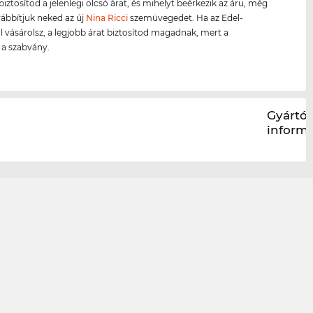
biztosítod a jelenlegi olcsó árat, és mihelyt beérkezik az áru, még
ábbítjuk neked az új
Nina Ricci
szemüvegedet. Ha az Edel-
l vásárolsz, a legjobb árat biztosítod magadnak, mert a
s a szabvány.
Gyártói
inform