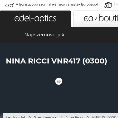
A legnagyobb azonnal elérhető választék Európából!
In
Napszemüvegek
NINA RICCI VNR417 (0300)
kezdőoldal
Szemüvegek
Nina Ricci
VNR417 (0300)