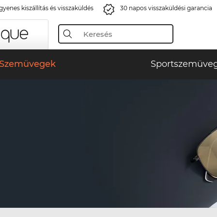
gyenes kiszállítás és visszaküldés
30 napos visszaküldési garancia
Szemüvegek
Sportszemüve