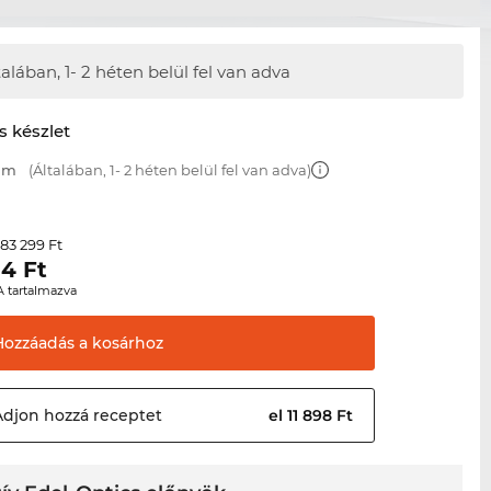
talában,
1- 2 héten belül fel van adva
s készlet
 mm
(Általában, 1- 2 héten belül fel van adva)
83 299 Ft
r
04
Ft
A tartalmazva
Hozzáadás a
kosárhoz
Adjon hozzá
receptet
el 11 898 Ft