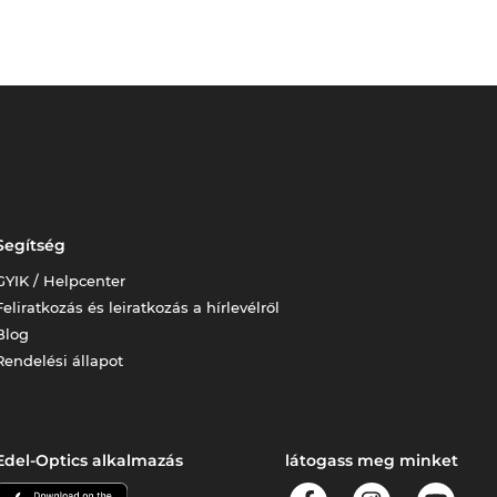
Segítség
GYIK / Helpcenter
Feliratkozás és leiratkozás a hírlevélről
Blog
Rendelési állapot
Edel-Optics alkalmazás
látogass meg minket