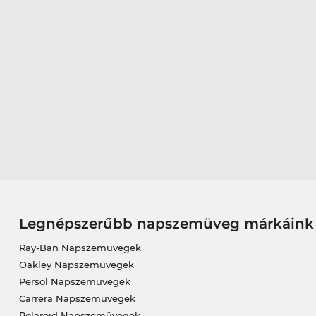
Legnépszerűbb napszemüveg márkáink
Ray-Ban Napszemüvegek
Oakley Napszemüvegek
Persol Napszemüvegek
Carrera Napszemüvegek
Polaroid Napszemüvegek