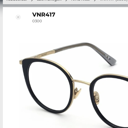
VNR417
0300