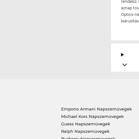
rendelsz, 
aznap tov
Optics-ná
kiárusítá
Emporio Armani Napszemüvegek
Michael Kors Napszemüvegek
Guess Napszemüvegek
Ralph Napszemüvegek
Burberry Napszemüvegek