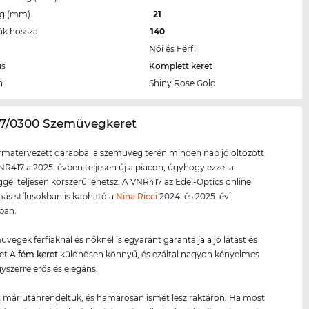
eg (mm)
21
ák hossza
140
Női és Férfi
us
Komplett keret
n
Shiny Rose Gold
17/0300 Szemüvegkeret
ormatervezett darabbal a szemüveg terén minden nap jólöltözött
NR417 a 2025. évben teljesen új a piacon, úgyhogy ezzel a
el teljesen korszerű lehetsz. A VNR417 az Edel-Optics online
ás stílusokban is kapható a
Nina Ricci
2024. és 2025. évi
iban.
üvegek férfiaknál és nőknél is egyaránt garantálja a jó látást és
tet.A
fém keret
különösen könnyű, és ezáltal nagyon kényelmes
gyszerre erős és elegáns.
 már utánrendeltük, és hamarosan ismét lesz raktáron. Ha most