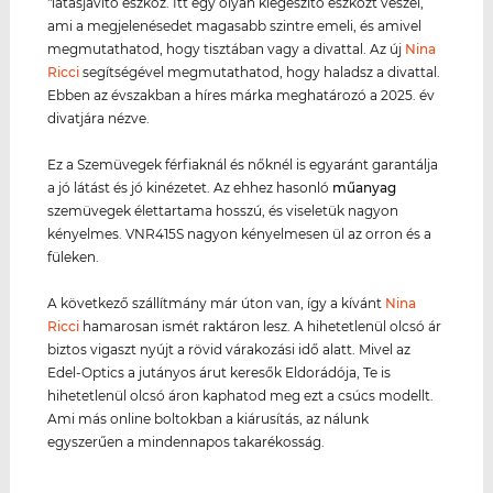
"látásjavító eszköz. Itt egy olyan kiegészítő eszközt veszel,
ami a megjelenésedet magasabb szintre emeli, és amivel
megmutathatod, hogy tisztában vagy a divattal. Az új
Nina
Ricci
segítségével megmutathatod, hogy haladsz a divattal.
Ebben az évszakban a híres márka meghatározó a 2025. év
divatjára nézve.
Ez a Szemüvegek férfiaknál és nőknél is egyaránt garantálja
a jó látást és jó kinézetet. Az ehhez hasonló
műanyag
szemüvegek élettartama hosszú, és viseletük nagyon
kényelmes. VNR415S nagyon kényelmesen ül az orron és a
füleken.
A következő szállítmány már úton van, így a kívánt
Nina
Ricci
hamarosan ismét raktáron lesz. A hihetetlenül olcsó ár
biztos vigaszt nyújt a rövid várakozási idő alatt. Mivel az
Edel-Optics a jutányos árut keresők Eldorádója, Te is
hihetetlenül olcsó áron kaphatod meg ezt a csúcs modellt.
Ami más online boltokban a kiárusítás, az nálunk
egyszerűen a mindennapos takarékosság.