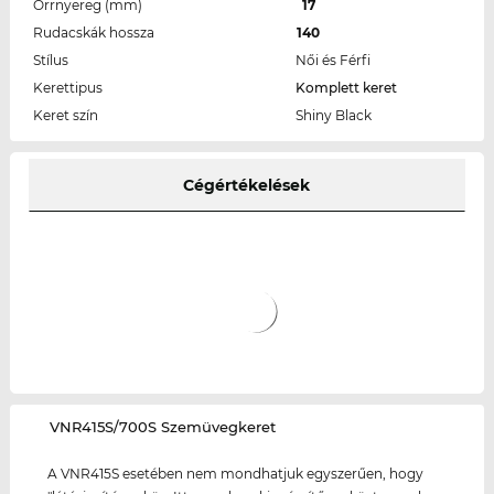
Orrnyereg (mm)
17
Rudacskák hossza
140
Stílus
Női és Férfi
Kerettipus
Komplett keret
Keret szín
Shiny Black
Cégértékelések
‌VNR415S/700S Szemüvegkeret
A VNR415S esetében nem mondhatjuk egyszerűen, hogy