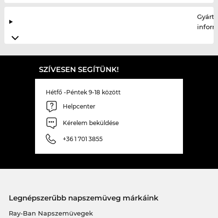
Gyártó
infor
SZÍVESEN SEGÍTÜNK!
Hétfő -Péntek 9-18 között
Helpcenter
Kérelem beküldése
+36 1 701 3855
Legnépszerűbb napszemüveg márkáink
Ray-Ban Napszemüvegek