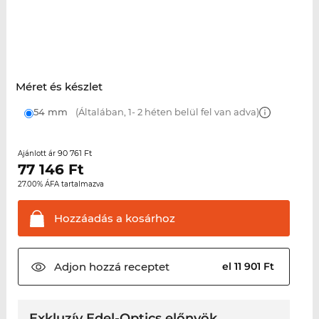
Méret és készlet
54 mm
(Általában, 1- 2 héten belül fel van adva)
90 761 Ft
Ajánlott ár
77 146
Ft
27.00% ÁFA tartalmazva
Hozzáadás a
kosárhoz
Adjon hozzá
receptet
el 11 901 Ft
Exkluzív Edel-Optics előnyök