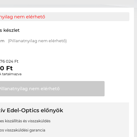
tnyilag nem elérhető
s készlet
 mm
(Pillanatnyilag nem elérhető)
76 024 Ft
r
20
Ft
A tartalmazva
Pillanatnyilag nem
elérhető
ív Edel-Optics előnyök
s kiszállítás és visszaküldés
os visszaküldési garancia