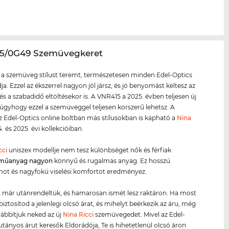
15/0G49 Szemüvegkeret
 a szemüveg stílust teremt, természetesen minden Edel-Optics
ja. Ezzel az ékszerrel nagyon jól jársz, és jó benyomást keltesz az
és a szabadidő eltöltésekor is. A VNR415 a 2025. évben teljesen új
 úgyhogy ezzel a szemüveggel teljesen korszerű lehetsz. A
 Edel-Optics online boltban más stílusokban is kapható a
Nina
. és 2025. évi kollekcióiban.
cci
uniszex modellje nem tesz különbséget nők és férfiak
műanyag
nagyon
könnyű és rugalmas anyag. Ez hosszú
mot és nagyfokú viselési komfortot eredményez.
 már utánrendeltük, és hamarosan ismét lesz raktáron. Ha most
biztosítod a jelenlegi olcsó árat, és mihelyt beérkezik az áru, még
ábbítjuk neked az új
Nina Ricci
szemüvegedet. Mivel az Edel-
jutányos árut keresők Eldorádója, Te is hihetetlenül olcsó áron