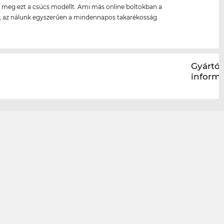
meg ezt a csúcs modellt. Ami más online boltokban a
s, az nálunk egyszerűen a mindennapos takarékosság.
Gyártói
inform