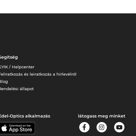
Segítség
GYIK / Helpcenter
Feliratkozás és leiratkozás a hírlevélről
Blog
Rendelési állapot
Edel-Optics alkalmazás
látogass meg minket