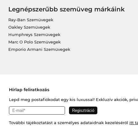
Legnépszerűbb szemüveg márkáink
Ray-Ban Szemüvegek
Oakley Szemüvegek
Humphreys Szemüvegek
Marc O Polo Szemüvegek
Emporio Armani Szemüvegek
Hírlap feliratkozás
Lepd meg postafiókodat egy kis luxussal! Exkluzív akciók, priv
További tájékoztatást a személyes adataidnak kezeléséről
itt t