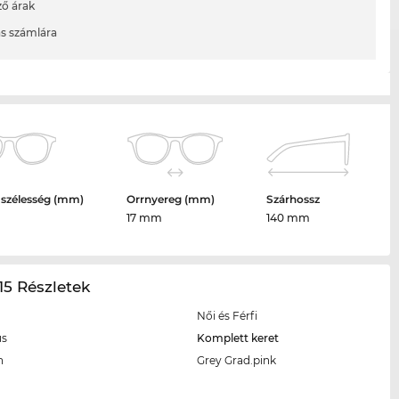
ő árak
ás számlára
 szélesség (mm)
Orrnyereg (mm)
Szárhossz
17 mm
140 mm
5 Részletek
Női és Férfi
us
Komplett keret
n
Grey Grad.pink