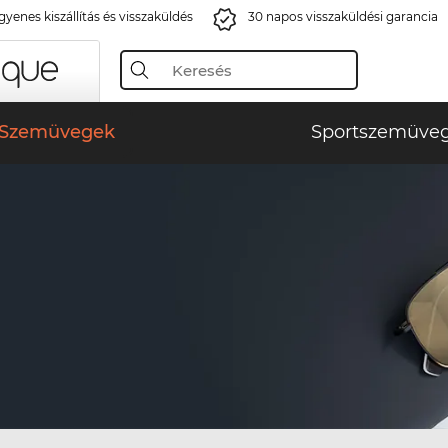
gyenes kiszállítás és visszaküldés
30 napos visszaküldési garancia
Szemüvegek
Sportszemüve