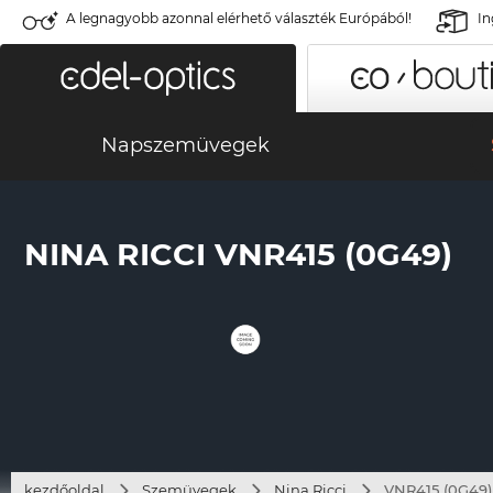
A legnagyobb azonnal elérhető választék Európából!
In
Napszemüvegek
NINA RICCI VNR415 (0G49)
kezdőoldal
Szemüvegek
Nina Ricci
VNR415 (0G49)