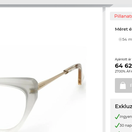
Pillana
Méret é
54
Ajánlott á
64 6
27.00% ÁF
Exkluz
Ingyene
30 nap