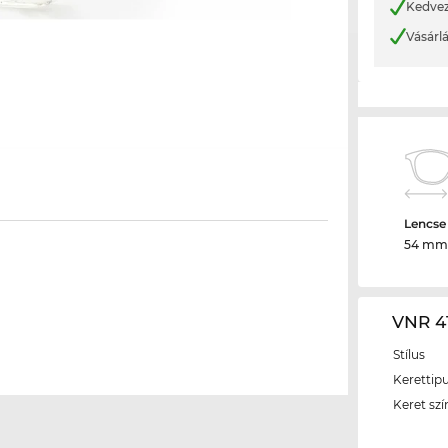
Kedvez
Vásárl
Lencse
54 mm
VNR 41
Stílus
Kerettip
Keret szí