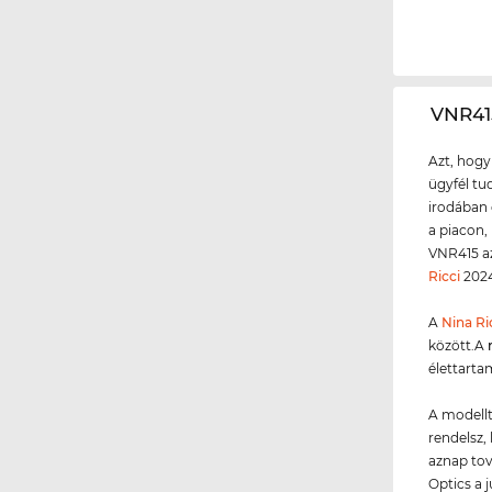
‌VNR4
Azt, hogy
ügyfél tud
irodában 
a piacon,
VNR415 az
Ricci
2024
A
Nina Ri
között.A
élettarta
A modellt
rendelsz, 
aznap tov
Optics a 