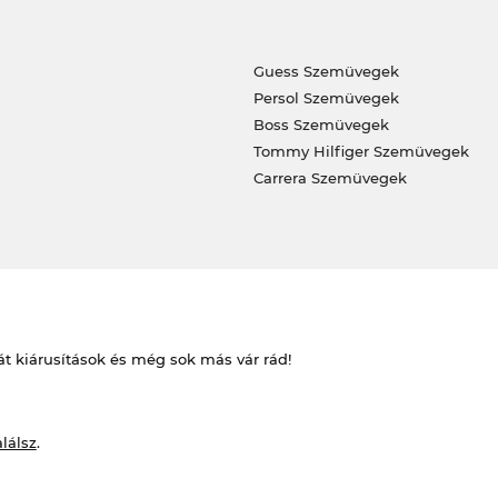
Guess Szemüvegek
Persol Szemüvegek
Boss Szemüvegek
Tommy Hilfiger Szemüvegek
Carrera Szemüvegek
át kiárusítások és még sok más vár rád!
alálsz
.