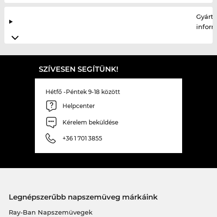
Gyártó
infor
SZÍVESEN SEGÍTÜNK!
Hétfő -Péntek 9-18 között
Helpcenter
Kérelem beküldése
+36 1 701 3855
Legnépszerűbb napszemüveg márkáink
Ray-Ban Napszemüvegek