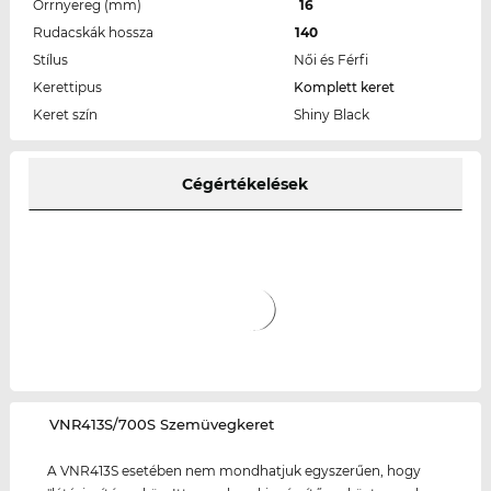
Orrnyereg (mm)
16
Rudacskák hossza
140
Stílus
Női és Férfi
Kerettipus
Komplett keret
Keret szín
Shiny Black
Cégértékelések
‌VNR413S/700S Szemüvegkeret
A VNR413S esetében nem mondhatjuk egyszerűen, hogy