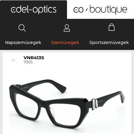
0
Napszemüvegek
Szemüvegek
Sportszemüvegek
VNR413S
700S