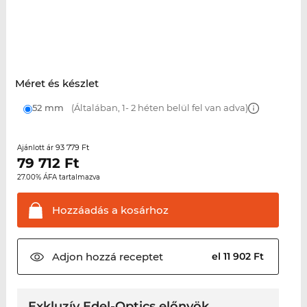
Méret és készlet
52 mm
(Általában, 1- 2 héten belül fel van adva)
93 779 Ft
Ajánlott ár
79 712
Ft
27.00% ÁFA tartalmazva
Hozzáadás a
kosárhoz
Adjon hozzá
receptet
el 11 902 Ft
Exkluzív Edel-Optics előnyök