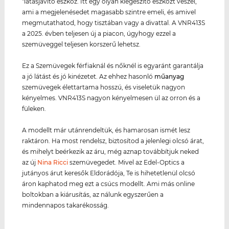
"látásjavító eszköz. Itt egy olyan kiegészítő eszközt veszel,
ami a megjelenésedet magasabb szintre emeli, és amivel
megmutathatod, hogy tisztában vagy a divattal. A VNR413S
a 2025. évben teljesen új a piacon, úgyhogy ezzel a
szemüveggel teljesen korszerű lehetsz.
Ez a Szemüvegek férfiaknál és nőknél is egyaránt garantálja
a jó látást és jó kinézetet. Az ehhez hasonló
műanyag
szemüvegek élettartama hosszú, és viseletük nagyon
kényelmes. VNR413S nagyon kényelmesen ül az orron és a
füleken.
A modellt már utánrendeltük, és hamarosan ismét lesz
raktáron. Ha most rendelsz, biztosítod a jelenlegi olcsó árat,
és mihelyt beérkezik az áru, még aznap továbbítjuk neked
az új
Nina Ricci
szemüvegedet. Mivel az Edel-Optics a
jutányos árut keresők Eldorádója, Te is hihetetlenül olcsó
áron kaphatod meg ezt a csúcs modellt. Ami más online
boltokban a kiárusítás, az nálunk egyszerűen a
mindennapos takarékosság.