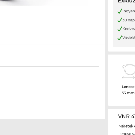
Exkluz
Ingyene
30 nap
Kedvez
Vásárl
Lencse
53 mm
VNR 41
Méretek é
Lencse s