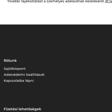
További tájékoztatást a személyes adataidnak kezeléséről
itt t
Rólunk
Sajtóközpont
Adatvédelmi beállítások
Kapcsolatba lépni
Fizetési lehetőségek