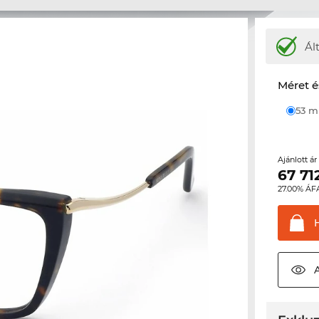
Ál
Méret é
53 
Ajánlott á
67 71
27.00% ÁF