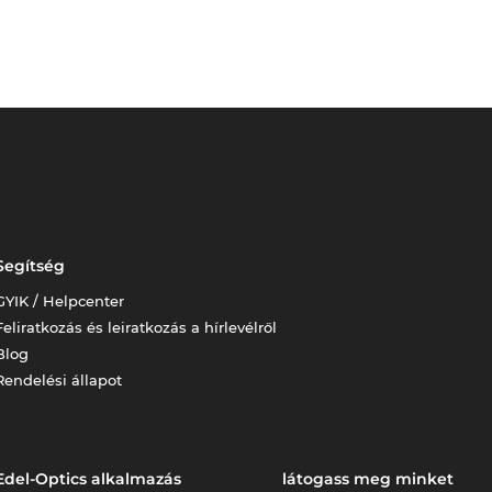
Segítség
GYIK / Helpcenter
Feliratkozás és leiratkozás a hírlevélről
Blog
Rendelési állapot
Edel-Optics alkalmazás
látogass meg minket