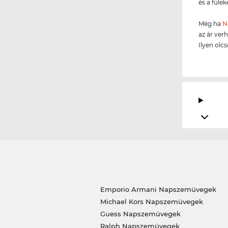
és a fülek
Még ha
N
az ár ver
Ilyen olc
Emporio Armani Napszemüvegek
Michael Kors Napszemüvegek
Guess Napszemüvegek
Ralph Napszemüvegek