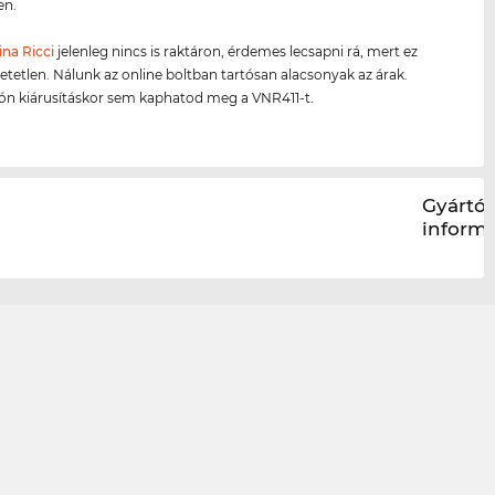
en.
ina Ricci
jelenleg nincs is raktáron, érdemes lecsapni rá, mert ez
hetetlen. Nálunk az online boltban tartósan alacsonyak az árak.
són kiárusításkor sem kaphatod meg a VNR411-t.
Gyártói
inform