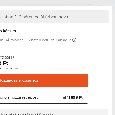
talában,
1- 2 héten belül fel van adva
s készlet
mm
(Általában, 1- 2 héten belül fel van adva)
79 661 Ft
r
2
Ft
A tartalmazva
Hozzáadás a
kosárhoz
Adjon hozzá
receptet
el 11 898 Ft