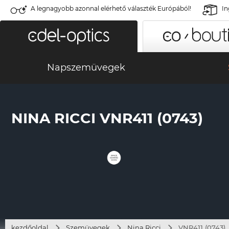
A legnagyobb azonnal elérhető választék Európából!
In
Napszemüvegek
NINA RICCI VNR411 (0743)
kezdőoldal
Szemüvegek
Nina Ricci
VNR411 (0743)