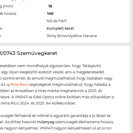
eg (mm)
16
ák hossza
140
Női és Férfi
us
Komplett keret
n
Shiny Brown/yellow Havana
11/0743 Szemüvegkeret
esetében nem mondhatjuk egyszerűen, hogy "látásjavító
tt egy olyan kiegészítő eszközt veszel, ami a megjelenésedet
szintre emeli, és amivel megmutathatod, hogy tisztában vagy
. Az új
Nina Ricci
segítségével megmutathatod, hogy haladsz a
 Ebben az évszakban a híres márka meghatározó a 2025. év
 nézve. A VNR411 az Edel-Optics online boltban más stílusokban is
 Nina Ricci 2024. és 2025. évi kollekcióiban.
üvegek férfiaknál és nőknél is egyaránt garantálja a jó látást és
tet. Az ehhez hasonló
műanyag
szemüvegek élettartama hosszú,
tük nagyon kényelmes. VNR411 nagyon kényelmesen ül az orron