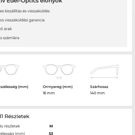
ív Edel-Optics előnyök
s kiszállítás és visszaküldés
os visszaküldési garancia
ő árak
ás számlára
 szélesség (mm)
Orrnyereg (mm)
Szárhossz
16 mm
140 mm
1 Részletek
s részletek
M
zélesség (mm)
53