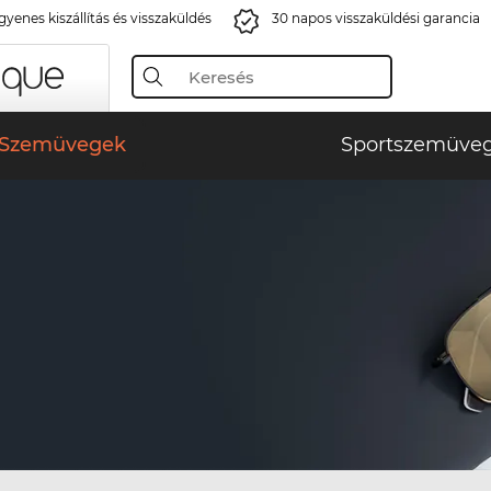
gyenes kiszállítás és visszaküldés
30 napos visszaküldési garancia
Szemüvegek
Sportszemüve