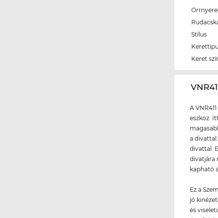
Orrnyer
Rudacsk
Stílus
Kerettip
Keret szí
‌VNR4
A VNR411 
eszköz. I
magasabb 
a divattal
divattal.
divatjára
kapható a
Ez a Szem
jó kinéze
és visele