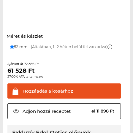
Méret és készlet
52 mm
(Általában, 1- 2 héten belül fel van adva)
72 386 Ft
Ajánlott ár
61 528
Ft
27.00% ÁFA tartalmazva
Hozzáadás a
kosárhoz
Adjon hozzá
receptet
el 11 898 Ft
Exkluzív Edel-Optics előnyök