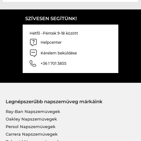
SZÍVESEN SEGÍTÜNK!
Hétfő -Péntek 9-18 között
Helpcenter
Kérelem beküldése
+36 1 701 3855
Legnépszerűbb napszemüveg márkáink
Ray-Ban Napszemüvegek
Oakley Napszemüvegek
Persol Napszemüvegek
Carrera Napszemüvegek