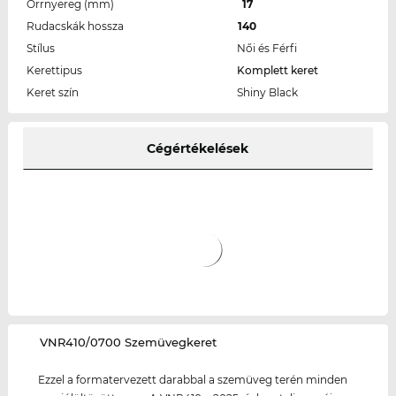
Orrnyereg (mm)
17
Rudacskák hossza
140
Stílus
Női és Férfi
Kerettipus
Komplett keret
Keret szín
Shiny Black
Cégértékelések
‌VNR410/0700 Szemüvegkeret
Ezzel a formatervezett darabbal a szemüveg terén minden