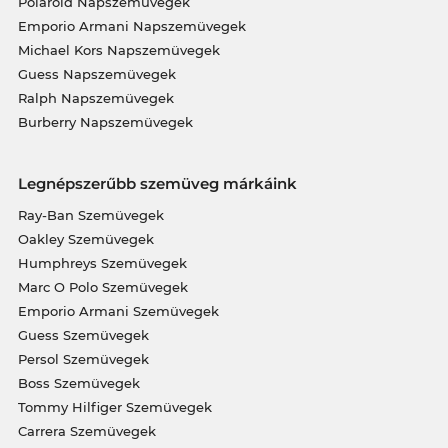
Polaroid Napszemüvegek
Emporio Armani Napszemüvegek
Michael Kors Napszemüvegek
Guess Napszemüvegek
Ralph Napszemüvegek
Burberry Napszemüvegek
Legnépszerűbb szemüveg márkáink
Ray-Ban Szemüvegek
Oakley Szemüvegek
Humphreys Szemüvegek
Marc O Polo Szemüvegek
Emporio Armani Szemüvegek
Guess Szemüvegek
Persol Szemüvegek
Boss Szemüvegek
Tommy Hilfiger Szemüvegek
Carrera Szemüvegek