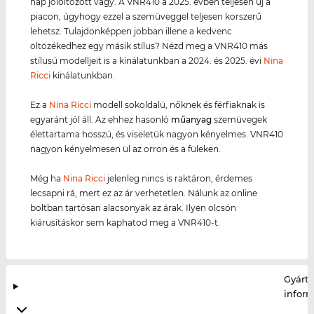
nap jólöltözött vagy. A VNR410 a 2025. évben teljesen új a
piacon, úgyhogy ezzel a szemüveggel teljesen korszerű
lehetsz. Tulajdonképpen jobban illene a kedvenc
öltözékedhez egy másik stílus? Nézd meg a VNR410 más
stílusú modelljeit is a kínálatunkban a 2024. és 2025. évi
Nina
Ricci
kínálatunkban.
Ez a
Nina Ricci
modell sokoldalú, nőknek és férfiaknak is
egyaránt jól áll. Az ehhez hasonló
műanyag
szemüvegek
élettartama hosszú, és viseletük nagyon kényelmes. VNR410
nagyon kényelmesen ül az orron és a füleken.
Még ha
Nina Ricci
jelenleg nincs is raktáron, érdemes
lecsapni rá, mert ez az ár verhetetlen. Nálunk az online
boltban tartósan alacsonyak az árak. Ilyen olcsón
kiárusításkor sem kaphatod meg a VNR410-t.
Gyártó
infor