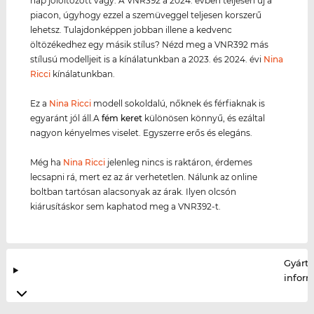
nap jólöltözött vagy. A VNR392 a 2024. évben teljesen új a
piacon, úgyhogy ezzel a szemüveggel teljesen korszerű
lehetsz. Tulajdonképpen jobban illene a kedvenc
öltözékedhez egy másik stílus? Nézd meg a VNR392 más
stílusú modelljeit is a kínálatunkban a 2023. és 2024. évi
Nina
Ricci
kínálatunkban.
Ez a
Nina Ricci
modell sokoldalú, nőknek és férfiaknak is
egyaránt jól áll.A
fém keret
különösen könnyű, és ezáltal
nagyon kényelmes viselet. Egyszerre erős és elegáns.
Még ha
Nina Ricci
jelenleg nincs is raktáron, érdemes
lecsapni rá, mert ez az ár verhetetlen. Nálunk az online
boltban tartósan alacsonyak az árak. Ilyen olcsón
kiárusításkor sem kaphatod meg a VNR392-t.
Gyártó
infor