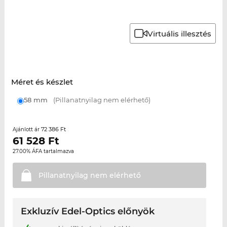
Virtuális illesztés
Méret és készlet
58 mm
(Pillanatnyilag nem elérhető)
72 386 Ft
Ajánlott ár
61 528
Ft
27.00% ÁFA tartalmazva
Pillanatnyilag nem
elérhető
Exkluzív Edel-Optics előnyök