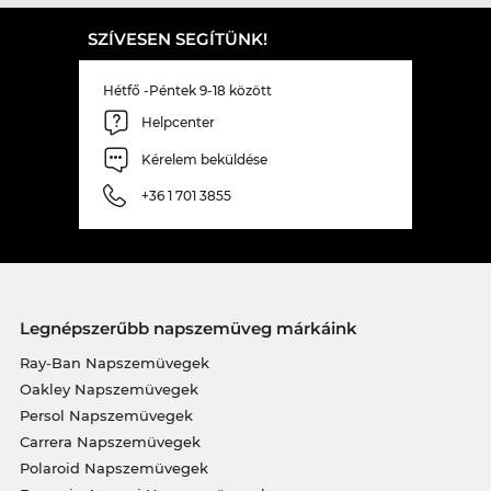
SZÍVESEN SEGÍTÜNK!
Hétfő -Péntek 9-18 között
Helpcenter
Kérelem beküldése
+36 1 701 3855
Legnépszerűbb napszemüveg márkáink
Ray-Ban Napszemüvegek
Oakley Napszemüvegek
Persol Napszemüvegek
Carrera Napszemüvegek
Polaroid Napszemüvegek