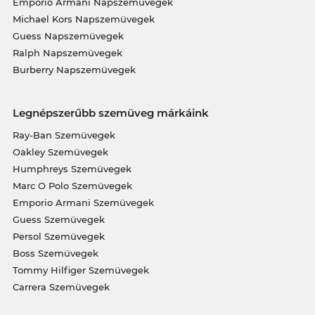
Emporio Armani Napszemüvegek
Michael Kors Napszemüvegek
Guess Napszemüvegek
Ralph Napszemüvegek
Burberry Napszemüvegek
Legnépszerűbb szemüveg márkáink
Ray-Ban Szemüvegek
Oakley Szemüvegek
Humphreys Szemüvegek
Marc O Polo Szemüvegek
Emporio Armani Szemüvegek
Guess Szemüvegek
Persol Szemüvegek
Boss Szemüvegek
Tommy Hilfiger Szemüvegek
Carrera Szemüvegek