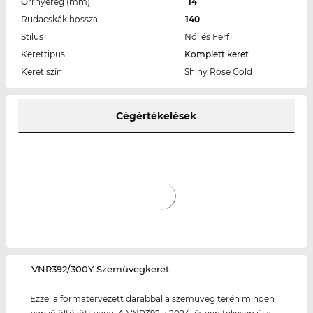
Orrnyereg (mm)
14
Rudacskák hossza
140
Stílus
Női és Férfi
Kerettipus
Komplett keret
Keret szín
Shiny Rose Gold
Cégértékelések
‌VNR392/300Y Szemüvegkeret
Ezzel a formatervezett darabbal a szemüveg terén minden