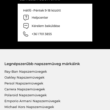
Hétfő -Péntek 9-18 között
Helpcenter
Kérelem beküldése
+36 1 701 3855
Legnépszerűbb napszemüveg márkáink
Ray-Ban Napszemüvegek
Oakley Napszemüvegek
Persol Napszemüvegek
Carrera Napszemüvegek
Polaroid Napszemüvegek
Emporio Armani Napszemüvegek
Michael Kors Napszemüvegek