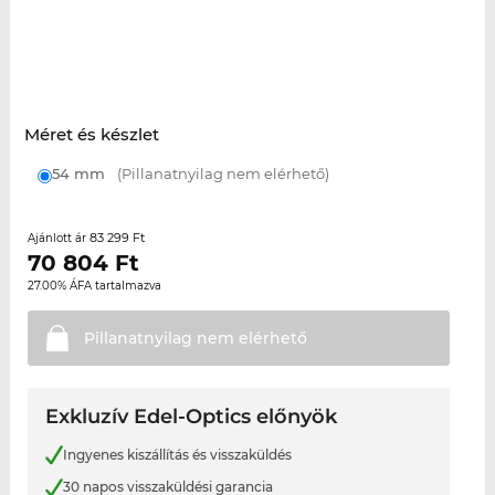
Méret és készlet
54 mm
(Pillanatnyilag nem elérhető)
83 299 Ft
Ajánlott ár
70 804
Ft
27.00% ÁFA tartalmazva
Pillanatnyilag nem
elérhető
Exkluzív Edel-Optics előnyök
Ingyenes kiszállítás és visszaküldés
30 napos visszaküldési garancia