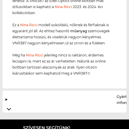
lehetsz. A VNR387 az Edel-Optics online boltban más
stílusokban is kapható a
Nina Ricci
2023. és 2024. évi
kollekcióiban.
Ez a
Nina Ricci
modell sokoldalú, nőknek és férfiaknak is
egyaránt jól áll. Az ehhez hasonló
műanyag
szemüvegek
élettartama hosszú, és viseletük nagyon kényelmes.
VNR387 nagyon kényelmesen ül az orron és a füleken.
Még ha
Nina Ricci
jelenleg nincs is raktáron, érdemes
lecsapni rá, mert ez az ár verhetetlen. Nálunk az online
boltban tartósan alacsonyak az árak. Ilyen olcsón
kiárusításkor sem kaphatod meg a VNR387-t.
Gyártó
infor
SZÍVESEN SEGÍTÜNK!