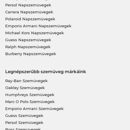
Persol Napszemüvegek
Carrera Napszemüvegek
Polaroid Napszemüvegek
Emporio Armani Napszemüvegek
Michael Kors Napszemüvegek
Guess Napszemüvegek
Ralph Napszemüvegek
Burberry Napszemüvegek
Legnépszerűbb szemüveg márkáink
Ray-Ban Szemüvegek
Oakley Szemüvegek
Humphreys Szemüvegek
Marc O Polo Szemüvegek
Emporio Armani Szemüvegek
Guess Szemüvegek
Persol Szemüvegek
Boss Szemüvegek