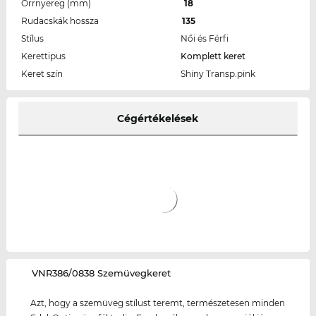
Orrnyereg (mm)
18
Rudacskák hossza
135
Stílus
Női és Férfi
Kerettipus
Komplett keret
Keret szín
Shiny Transp.pink
Cégértékelések
‌VNR386/0838 Szemüvegkeret
Azt, hogy a szemüveg stílust teremt, természetesen minden