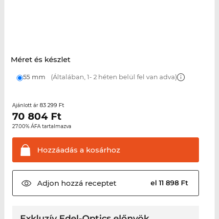
Méret és készlet
55 mm
(Általában, 1- 2 héten belül fel van adva)
83 299 Ft
Ajánlott ár
70 804
Ft
27.00% ÁFA tartalmazva
Hozzáadás a
kosárhoz
Adjon hozzá
receptet
el 11 898 Ft
Exkluzív Edel-Optics előnyök