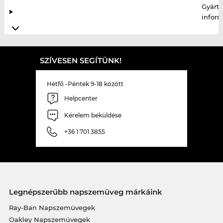
Gyártó
infor
SZÍVESEN SEGÍTÜNK!
Hétfő -Péntek 9-18 között
Helpcenter
Kérelem beküldése
+36 1 701 3855
Legnépszerűbb napszemüveg márkáink
Ray-Ban Napszemüvegek
Oakley Napszemüvegek