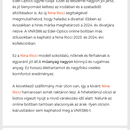
Edel-Optics ügyfél tudja. Ezzel az ékszerrel nagyon jól jársz,
és jó benyomást keltesz az irodában és a szabadidő
eltöltésekor is. Az új
Nina Ricci
segítségével
megmutathatod, hogy haladsz a divattal. Ebben az
évszakban a híres márka meghatározó a 2024. év divatjára
nézve. A VNR386 az Edel-Optics online boltban más
stílusokban is kapható a Nina Ricci 2023. és 2024. évi
kollekcióiban.
Ez a
Nina Ricci
modell sokoldalú, nőknek és férfiaknak is
egyaránt jól áll.A
műanyag
nagyon
könnyű és rugalmas
anyag. Ez hosszú élettartamot és nagyfokú viselési
komfortot eredményez.
A következő szállítmány már úton van, így a kívánt
Nina
Ricci
hamarosan ismét raktáron lesz. A hihetetlenül olcsó ár
biztos vigaszt nyújt a rövid várakozási idő alatt. Nálunk az
online boltban tartósan alacsonyak az árak. Ilyen olcsón
kiárusításkor sem kaphatod meg a VNR386-t.