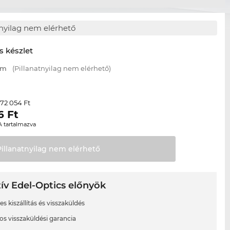
tnyilag nem elérhető
s készlet
mm
(Pillanatnyilag nem elérhető)
72 054 Ft
r
6
Ft
A tartalmazva
Pillanatnyilag nem
elérhető
ív Edel-Optics előnyök
s kiszállítás és visszaküldés
os visszaküldési garancia