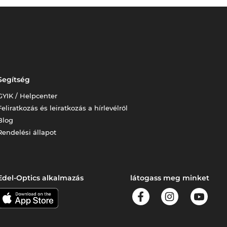
Segítség
GYIK / Helpcenter
Feliratkozás és leiratkozás a hírlevélről
Blog
Rendelési állapot
Edel-Optics alkalmazás
látogass meg minket