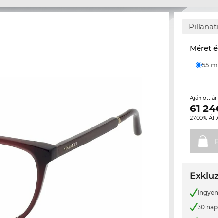
Pillana
Méret é
55 
Ajánlott á
61 24
27.00% ÁF
Exkluz
Ingyene
30 nap