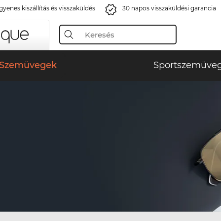
gyenes kiszállítás és visszaküldés
30 napos visszaküldési garancia
Szemüvegek
Sportszemüve