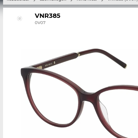
VNR385
0V07