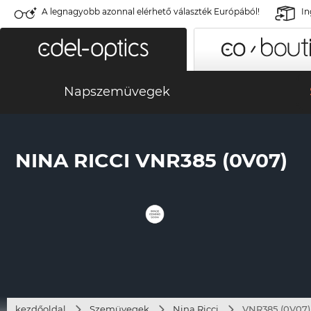
A legnagyobb azonnal elérhető választék Európából!
In
Napszemüvegek
NINA RICCI VNR385 (0V07)
kezdőoldal
Szemüvegek
Nina Ricci
VNR385 (0V07)