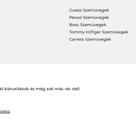
Guess Szemüvegek
Persol Szemüvegek
Boss Szemüvegek
Tommy Hilfiger Szemüvegek
Carrera Szemüvegek
át kiárusítások és még sok más vár rád!
alálsz
.