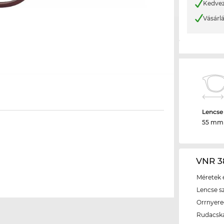
Kedvez
Vásárl
Lencse
55 mm
VNR 3
Méretek é
Lencse s
Orrnyer
Rudacsk