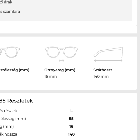
ő árak
ás számlára
 szélesség (mm)
Orrnyereg (mm)
Szárhossz
16 mm
140 mm
85 Részletek
s részletek
L
zélesség (mm)
55
eg (mm)
16
ák hossza
140