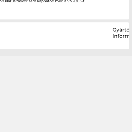
són kiárusításkor sem kaphatod meg a VNR385-t.
Gyártói
inform