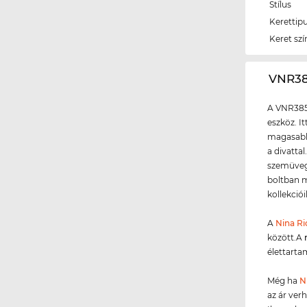
Stílus
Kerettip
Keret szí
‌VNR3
A VNR385
eszköz. I
magasabb 
a divatta
szemüvegg
boltban m
kollekció
A
Nina Ri
között.A
élettarta
Még ha
N
az ár ver