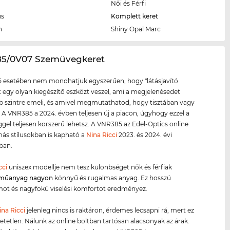
Női és Férfi
us
Komplett keret
n
Shiny Opal Marc
85/0V07 Szemüvegkeret
 esetében nem mondhatjuk egyszerűen, hogy "látásjavító
tt egy olyan kiegészítő eszközt veszel, ami a megjelenésedet
szintre emeli, és amivel megmutathatod, hogy tisztában vagy
l. A VNR385 a 2024. évben teljesen új a piacon, úgyhogy ezzel a
el teljesen korszerű lehetsz. A VNR385 az Edel-Optics online
ás stílusokban is kapható a
Nina Ricci
2023. és 2024. évi
iban.
cci
uniszex modellje nem tesz különbséget nők és férfiak
műanyag
nagyon
könnyű és rugalmas anyag. Ez hosszú
mot és nagyfokú viselési komfortot eredményez.
ina Ricci
jelenleg nincs is raktáron, érdemes lecsapni rá, mert ez
hetetlen. Nálunk az online boltban tartósan alacsonyak az árak.