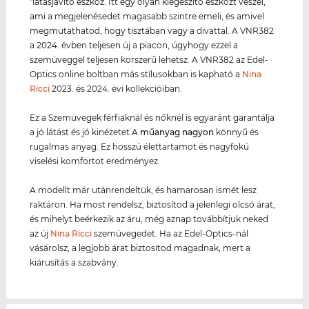
"látásjavító eszköz. Itt egy olyan kiegészítő eszközt veszel,
ami a megjelenésedet magasabb szintre emeli, és amivel
megmutathatod, hogy tisztában vagy a divattal. A VNR382
a 2024. évben teljesen új a piacon, úgyhogy ezzel a
szemüveggel teljesen korszerű lehetsz. A VNR382 az Edel-
Optics online boltban más stílusokban is kapható a
Nina
Ricci
2023. és 2024. évi kollekcióiban.
Ez a Szemüvegek férfiaknál és nőknél is egyaránt garantálja
a jó látást és jó kinézetet.A
műanyag
nagyon
könnyű és
rugalmas anyag. Ez hosszú élettartamot és nagyfokú
viselési komfortot eredményez.
A modellt már utánrendeltük, és hamarosan ismét lesz
raktáron. Ha most rendelsz, biztosítod a jelenlegi olcsó árat,
és mihelyt beérkezik az áru, még aznap továbbítjuk neked
az új
Nina Ricci
szemüvegedet. Ha az Edel-Optics-nál
vásárolsz, a legjobb árat biztosítod magadnak, mert a
kiárusítás a szabvány.