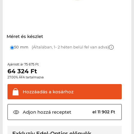
Méret és készlet
50 mm
(Általában, 1- 2 héten belül fel van adva)
75 675 Ft
Ajánlott ár
64 324
Ft
27.00% ÁFA tartalmazva
Hozzáadás a
kosárhoz
Adjon hozzá
receptet
el 11 902 Ft
Exkluzív Edel-Optics előnyök