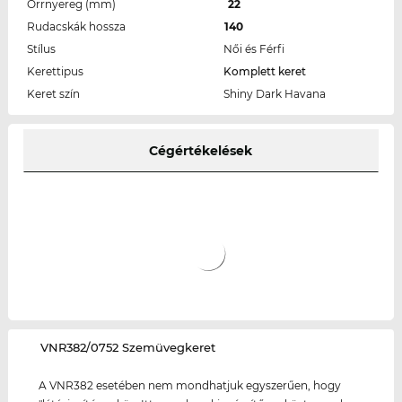
Orrnyereg (mm)
22
Rudacskák hossza
140
Stílus
Női és Férfi
Kerettipus
Komplett keret
Keret szín
Shiny Dark Havana
Cégértékelések
‌VNR382/0752 Szemüvegkeret
A VNR382 esetében nem mondhatjuk egyszerűen, hogy