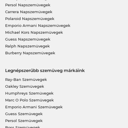
Persol Napszemüvegek
Carrera Napszemüvegek
Polaroid Napszemüvegek
Emporio Armani Napszemüvegek
Michael Kors Napszemüvegek
Guess Napszemüvegek
Ralph Napszemüvegek
Burberry Napszemüvegek
Legnépszerűbb szemüveg márkáink
Ray-Ban Szemüvegek
Oakley Szemüvegek
Humphreys Szemüvegek
Marc O Polo Szemüvegek
Emporio Armani Szemüvegek
Guess Szemüvegek
Persol Szemüvegek
Boss Szemüvegek