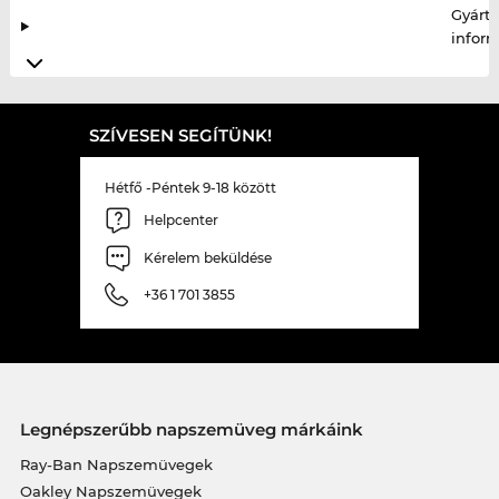
Gyártó
infor
SZÍVESEN SEGÍTÜNK!
Hétfő -Péntek 9-18 között
Helpcenter
Kérelem beküldése
+36 1 701 3855
Legnépszerűbb napszemüveg márkáink
Ray-Ban Napszemüvegek
Oakley Napszemüvegek