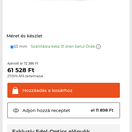
Méret és készlet
53 mm
Szállításra kész 31 órán belül Órák
72 386 Ft
Ajánlott ár
61 528
Ft
27.00% ÁFA tartalmazva
Hozzáadás a
kosárhoz
Adjon hozzá
receptet
el 11 898 Ft
Exkluzív Edel-Optics előnyök