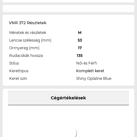
VNR 372 Részletek
Méretek és részletek
M
Lencse szélesség (mm)
53
Orrnyereg (mm)
17
Rudacskák hossza
135
Stílus
Női és Férfi
Kerettipus
Komplett keret
Keret szín
Shiny Oplaline Blue
Cégértékelések