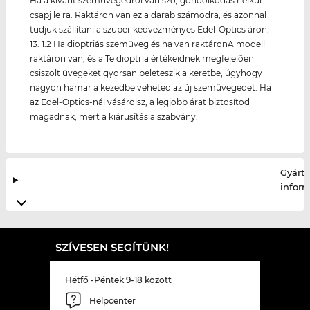
Ha a kívánt szemüvegedről van szó, gondolkodás nélkül
csapj le rá. Raktáron van ez a darab számodra, és azonnal
tudjuk szállítani a szuper kedvezményes Edel-Optics áron.
13. 1.2 Ha dioptriás szemüveg és ha van raktáronA modell
raktáron van, és a Te dioptria értékeidnek megfelelően
csiszolt üvegeket gyorsan beleteszik a keretbe, úgyhogy
nagyon hamar a kezedbe veheted az új szemüvegedet. Ha
az Edel-Optics-nál vásárolsz, a legjobb árat biztosítod
magadnak, mert a kiárusítás a szabvány.
Gyártó
infor
SZÍVESEN SEGÍTÜNK!
Hétfő -Péntek 9-18 között
Helpcenter