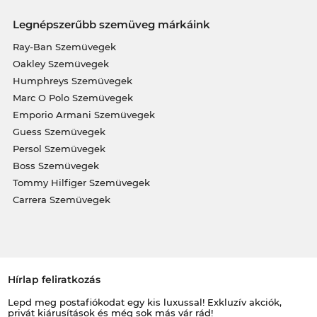
Legnépszerűbb szemüveg márkáink
Ray-Ban Szemüvegek
Oakley Szemüvegek
Humphreys Szemüvegek
Marc O Polo Szemüvegek
Emporio Armani Szemüvegek
Guess Szemüvegek
Persol Szemüvegek
Boss Szemüvegek
Tommy Hilfiger Szemüvegek
Carrera Szemüvegek
Hírlap feliratkozás
Lepd meg postafiókodat egy kis luxussal! Exkluzív akciók,
privát kiárusítások és még sok más vár rád!