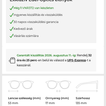
Még
1
VNR372 van készleten
Ingyenes kiszállítás és visszaküldés
30 napos visszaküldési garancia
Kedvező árak
Vásárlás számlára
Garantált kiszállítás
2026. augusztus 11.
-ig:
Rendelj
32
óra és 25 perc
-en belül és válaszd a
UPS-Express
-t a
kasszánál.
Lencse szélesség (mm)
Orrnyereg (mm)
Szárhossz
53 mm
17 mm
135 mm