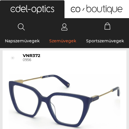
0
Napszemüvegek
Szemüvegek
Sportszemüvegek
VNR372
0956