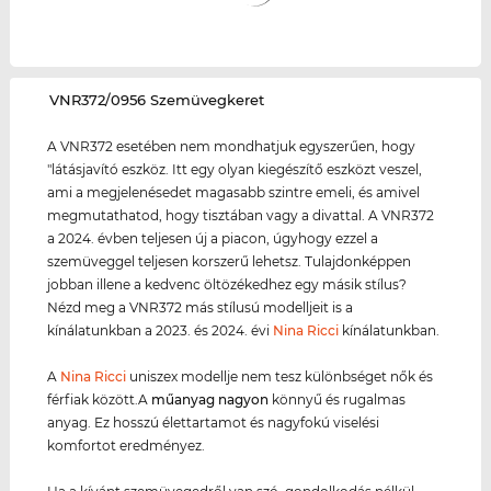
‌VNR372/0956 Szemüvegkeret
A VNR372 esetében nem mondhatjuk egyszerűen, hogy
"látásjavító eszköz. Itt egy olyan kiegészítő eszközt veszel,
ami a megjelenésedet magasabb szintre emeli, és amivel
megmutathatod, hogy tisztában vagy a divattal. A VNR372
a 2024. évben teljesen új a piacon, úgyhogy ezzel a
szemüveggel teljesen korszerű lehetsz. Tulajdonképpen
jobban illene a kedvenc öltözékedhez egy másik stílus?
Nézd meg a VNR372 más stílusú modelljeit is a
kínálatunkban a 2023. és 2024. évi
Nina Ricci
kínálatunkban.
A
Nina Ricci
uniszex modellje nem tesz különbséget nők és
férfiak között.A
műanyag
nagyon
könnyű és rugalmas
anyag. Ez hosszú élettartamot és nagyfokú viselési
komfortot eredményez.