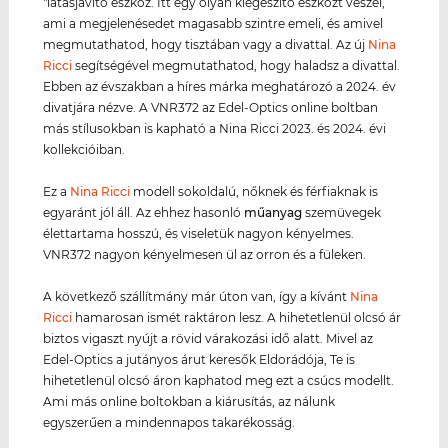
"látásjavító eszköz. Itt egy olyan kiegészítő eszközt veszel,
ami a megjelenésedet magasabb szintre emeli, és amivel
megmutathatod, hogy tisztában vagy a divattal. Az új
Nina
Ricci
segítségével megmutathatod, hogy haladsz a divattal.
Ebben az évszakban a híres márka meghatározó a 2024. év
divatjára nézve. A VNR372 az Edel-Optics online boltban
más stílusokban is kapható a Nina Ricci 2023. és 2024. évi
kollekcióiban.
Ez a
Nina Ricci
modell sokoldalú, nőknek és férfiaknak is
egyaránt jól áll. Az ehhez hasonló
műanyag
szemüvegek
élettartama hosszú, és viseletük nagyon kényelmes.
VNR372 nagyon kényelmesen ül az orron és a füleken.
A következő szállítmány már úton van, így a kívánt
Nina
Ricci
hamarosan ismét raktáron lesz. A hihetetlenül olcsó ár
biztos vigaszt nyújt a rövid várakozási idő alatt. Mivel az
Edel-Optics a jutányos árut keresők Eldorádója, Te is
hihetetlenül olcsó áron kaphatod meg ezt a csúcs modellt.
Ami más online boltokban a kiárusítás, az nálunk
egyszerűen a mindennapos takarékosság.