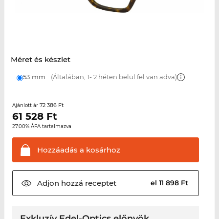
Méret és készlet
53 mm
(Általában, 1- 2 héten belül fel van adva)
72 386 Ft
Ajánlott ár
61 528
Ft
27.00% ÁFA tartalmazva
Hozzáadás a
kosárhoz
Adjon hozzá
receptet
el 11 898 Ft
Exkluzív Edel-Optics előnyök