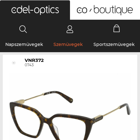
0
Napszemüvegek
Szemüvegek
Sportszemüvegek
VNR372
0743