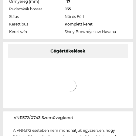
Orrnyereg (mm)
17
Rudacskák hossza
135
Stílus
Női és Férfi
Kerettipus
Komplett keret
Keret szín
Shiny Brown/yellow Havana
Cégértékelések
‌VNR372/0743 Szemüvegkeret
A VNR372 esetében nem mondhatjuk egyszerűen, hogy