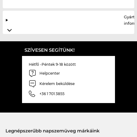
Gyártó
infor
SZÍVESEN SEGÍTÜNK!
Hétfő -Péntek 9-18 között
Helpcenter
Kérelem beküldése
+36 1 701 3855
Legnépszerűbb napszemüveg márkáink