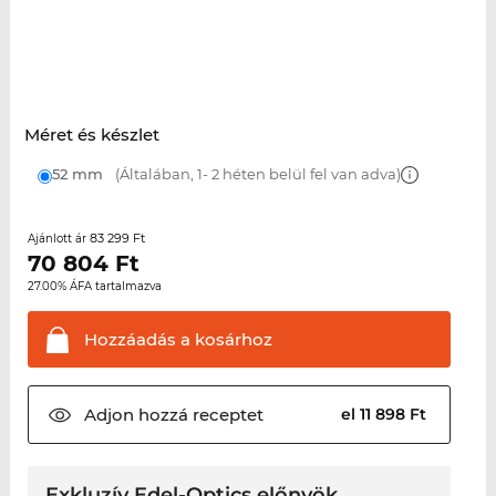
Méret és készlet
52 mm
(Általában, 1- 2 héten belül fel van adva)
83 299 Ft
Ajánlott ár
70 804
Ft
27.00% ÁFA tartalmazva
Hozzáadás a
kosárhoz
Adjon hozzá
receptet
el 11 898 Ft
Exkluzív Edel-Optics előnyök