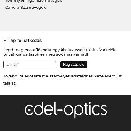
Tommy Hilfiger Szemüvegek
Carrera Szemüvegek
Hírlap feliratkozás
Lepd meg postafiókodat egy kis luxussal! Exkluzív akciók,
privát kiárusítások és még sok más vár rád!
További tájékoztatást a személyes adataidnak kezeléséről
itt
találsz
.