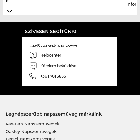
infor
SZÍVESEN SEGÍTÜNK!
Hétfő -Péntek 9-18 között
Helpcenter
Kérelem beküldése
+36 1 701 3855
Legnépszerűbb napszemüveg márkáink
Ray-Ban Napszemüvegek
Oakley Napszemüvegek
Persol Napszemüvegek