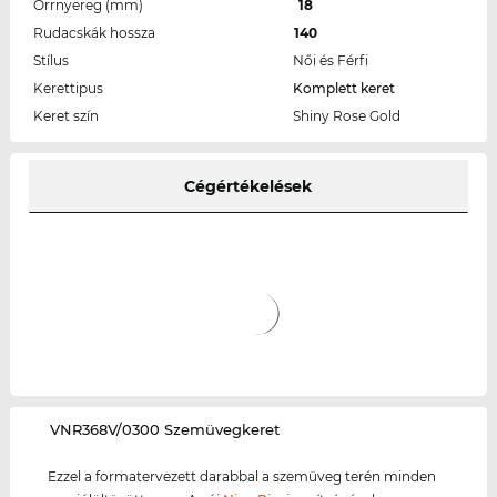
Orrnyereg (mm)
18
Rudacskák hossza
140
Stílus
Női és Férfi
Kerettipus
Komplett keret
Keret szín
Shiny Rose Gold
Cégértékelések
‌VNR368V/0300 Szemüvegkeret
Ezzel a formatervezett darabbal a szemüveg terén minden