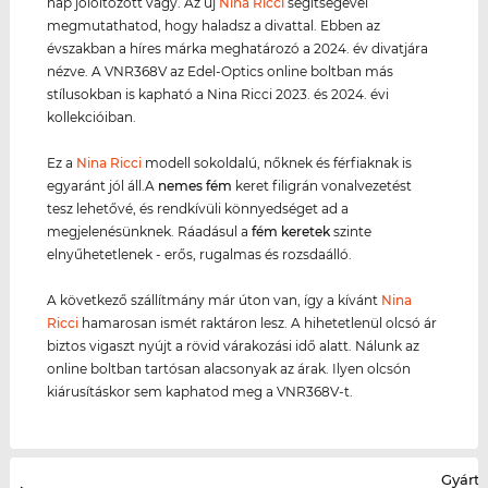
nap jólöltözött vagy. Az új
Nina Ricci
segítségével
megmutathatod, hogy haladsz a divattal. Ebben az
évszakban a híres márka meghatározó a 2024. év divatjára
nézve. A VNR368V az Edel-Optics online boltban más
stílusokban is kapható a Nina Ricci 2023. és 2024. évi
kollekcióiban.
Ez a
Nina Ricci
modell sokoldalú, nőknek és férfiaknak is
egyaránt jól áll.A
nemes fém
keret filigrán vonalvezetést
tesz lehetővé, és rendkívüli könnyedséget ad a
megjelenésünknek. Ráadásul a
fém keret
ek
szinte
elnyűhetetlenek - erős, rugalmas és rozsdaálló.
A következő szállítmány már úton van, így a kívánt
Nina
Ricci
hamarosan ismét raktáron lesz. A hihetetlenül olcsó ár
biztos vigaszt nyújt a rövid várakozási idő alatt. Nálunk az
online boltban tartósan alacsonyak az árak. Ilyen olcsón
kiárusításkor sem kaphatod meg a VNR368V-t.
Gyártó